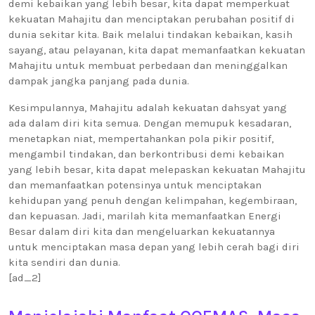
demi kebaikan yang lebih besar, kita dapat memperkuat
kekuatan Mahajitu dan menciptakan perubahan positif di
dunia sekitar kita. Baik melalui tindakan kebaikan, kasih
sayang, atau pelayanan, kita dapat memanfaatkan kekuatan
Mahajitu untuk membuat perbedaan dan meninggalkan
dampak jangka panjang pada dunia.
Kesimpulannya, Mahajitu adalah kekuatan dahsyat yang
ada dalam diri kita semua. Dengan memupuk kesadaran,
menetapkan niat, mempertahankan pola pikir positif,
mengambil tindakan, dan berkontribusi demi kebaikan
yang lebih besar, kita dapat melepaskan kekuatan Mahajitu
dan memanfaatkan potensinya untuk menciptakan
kehidupan yang penuh dengan kelimpahan, kegembiraan,
dan kepuasan. Jadi, marilah kita memanfaatkan Energi
Besar dalam diri kita dan mengeluarkan kekuatannya
untuk menciptakan masa depan yang lebih cerah bagi diri
kita sendiri dan dunia.
[ad_2]