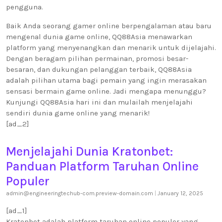
pengguna.
Baik Anda seorang gamer online berpengalaman atau baru
mengenal dunia game online, QQ88Asia menawarkan
platform yang menyenangkan dan menarik untuk dijelajahi.
Dengan beragam pilihan permainan, promosi besar-
besaran, dan dukungan pelanggan terbaik, QQ88Asia
adalah pilihan utama bagi pemain yang ingin merasakan
sensasi bermain game online. Jadi mengapa menunggu?
Kunjungi QQ88Asia hari ini dan mulailah menjelajahi
sendiri dunia game online yang menarik!
[ad_2]
Menjelajahi Dunia Kratonbet:
Panduan Platform Taruhan Online
Populer
admin@engineeringtechub-com.preview-domain.com
|
January 12, 2025
[ad_1]
Kratonbet adalah platform taruhan online populer yang