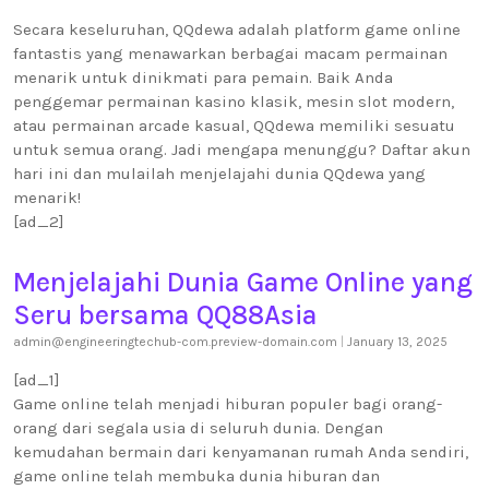
Secara keseluruhan, QQdewa adalah platform game online
fantastis yang menawarkan berbagai macam permainan
menarik untuk dinikmati para pemain. Baik Anda
penggemar permainan kasino klasik, mesin slot modern,
atau permainan arcade kasual, QQdewa memiliki sesuatu
untuk semua orang. Jadi mengapa menunggu? Daftar akun
hari ini dan mulailah menjelajahi dunia QQdewa yang
menarik!
[ad_2]
Menjelajahi Dunia Game Online yang
Seru bersama QQ88Asia
admin@engineeringtechub-com.preview-domain.com
|
January 13, 2025
[ad_1]
Game online telah menjadi hiburan populer bagi orang-
orang dari segala usia di seluruh dunia. Dengan
kemudahan bermain dari kenyamanan rumah Anda sendiri,
game online telah membuka dunia hiburan dan