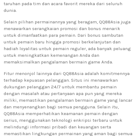
taruhan pada tim dan acara favorit mereka dari seluruh
dunia.
Selain pilihan permainannya yang beragam, QQ88Asia juga
menawarkan serangkaian promosi dan bonus menarik
untuk dimanfaatkan para pemain. Dari bonus sambutan
untuk pemain baru hingga promosi berkelanjutan dan
hadiah loyalitas untuk pemain reguler, ada banyak peluang
untuk meningkatkan kemenangan Anda dan
memaksimalkan pengalaman bermain game Anda.
Fitur menonjol lainnya dari QQ88Asia adalah komitmennya
terhadap kepuasan pelanggan. Situs ini menawarkan
dukungan pelanggan 24/7 untuk membantu pemain
dengan masalah atau pertanyaan apa pun yang mereka
miliki, memastikan pengalaman bermain game yang lancar
dan menyenangkan bagi semua pengguna. Selain itu,
QQ88Asia memperhatikan keamanan pemain dengan
serius, menggunakan teknologi enkripsi terbaru untuk
melindungi informasi pribadi dan keuangan serta
memastikan lingkungan permainan yang aman bagi semua