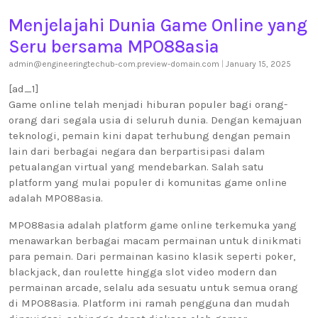
Menjelajahi Dunia Game Online yang
Seru bersama MPO88asia
admin@engineeringtechub-com.preview-domain.com
|
January 15, 2025
[ad_1]
Game online telah menjadi hiburan populer bagi orang-
orang dari segala usia di seluruh dunia. Dengan kemajuan
teknologi, pemain kini dapat terhubung dengan pemain
lain dari berbagai negara dan berpartisipasi dalam
petualangan virtual yang mendebarkan. Salah satu
platform yang mulai populer di komunitas game online
adalah MPO88asia.
MPO88asia adalah platform game online terkemuka yang
menawarkan berbagai macam permainan untuk dinikmati
para pemain. Dari permainan kasino klasik seperti poker,
blackjack, dan roulette hingga slot video modern dan
permainan arcade, selalu ada sesuatu untuk semua orang
di MPO88asia. Platform ini ramah pengguna dan mudah