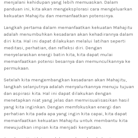
menjalani kehidupan yang lebih memuaskan. Dalam
panduan ini, kita akan mengeksplorasi cara mengeluarkan
kekuatan Mahajitu dan memanfaatkan potensinya.
Langkah pertama dalam memanfaatkan kekuatan Mahajitu
adalah menumbuhkan kesadaran akan kehadirannya dalam
diri kita. Hal ini dapat dilakukan melalui latihan seperti
meditasi, perhatian, dan refleksi diri. Dengan
menyelaraskan energi batin kita, kita dapat mulai
memanfaatkan potensi besarnya dan memunculkannya ke
permukaan.
Setelah kita mengembangkan kesadaran akan Mahajitu,
langkah selanjutnya adalah menyalurkannya menuju tujuan
dan aspirasi kita. Hal ini dapat dilakukan dengan
menetapkan niat yang jelas dan memvisualisasikan hasil
yang kita inginkan. Dengan memfokuskan energi dan
perhatian kita pada apa yang ingin kita capai, kita dapat
memanfaatkan kekuatan Mahajitu untuk membantu kita
mewujudkan impian kita menjadi kenyataan.