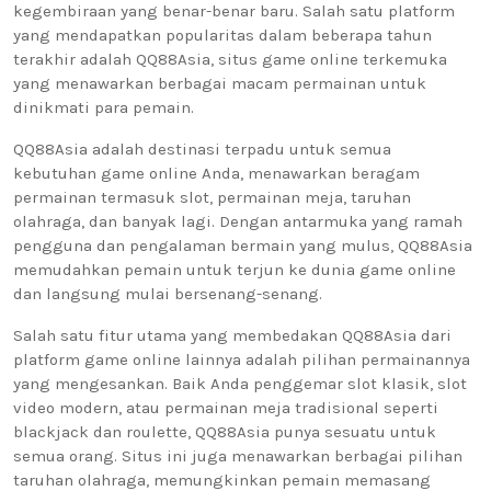
kegembiraan yang benar-benar baru. Salah satu platform
yang mendapatkan popularitas dalam beberapa tahun
terakhir adalah QQ88Asia, situs game online terkemuka
yang menawarkan berbagai macam permainan untuk
dinikmati para pemain.
QQ88Asia adalah destinasi terpadu untuk semua
kebutuhan game online Anda, menawarkan beragam
permainan termasuk slot, permainan meja, taruhan
olahraga, dan banyak lagi. Dengan antarmuka yang ramah
pengguna dan pengalaman bermain yang mulus, QQ88Asia
memudahkan pemain untuk terjun ke dunia game online
dan langsung mulai bersenang-senang.
Salah satu fitur utama yang membedakan QQ88Asia dari
platform game online lainnya adalah pilihan permainannya
yang mengesankan. Baik Anda penggemar slot klasik, slot
video modern, atau permainan meja tradisional seperti
blackjack dan roulette, QQ88Asia punya sesuatu untuk
semua orang. Situs ini juga menawarkan berbagai pilihan
taruhan olahraga, memungkinkan pemain memasang