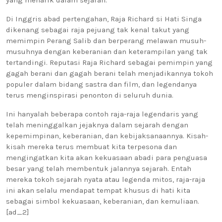
yang menarik dalam sejarah.
Di Inggris abad pertengahan, Raja Richard si Hati Singa
dikenang sebagai raja pejuang tak kenal takut yang
memimpin Perang Salib dan berperang melawan musuh-
musuhnya dengan keberanian dan keterampilan yang tak
tertandingi. Reputasi Raja Richard sebagai pemimpin yang
gagah berani dan gagah berani telah menjadikannya tokoh
populer dalam bidang sastra dan film, dan legendanya
terus menginspirasi penonton di seluruh dunia.
Ini hanyalah beberapa contoh raja-raja legendaris yang
telah meninggalkan jejaknya dalam sejarah dengan
kepemimpinan, keberanian, dan kebijaksanaannya. Kisah-
kisah mereka terus membuat kita terpesona dan
mengingatkan kita akan kekuasaan abadi para penguasa
besar yang telah membentuk jalannya sejarah. Entah
mereka tokoh sejarah nyata atau legenda mitos, raja-raja
ini akan selalu mendapat tempat khusus di hati kita
sebagai simbol kekuasaan, keberanian, dan kemuliaan.
[ad_2]