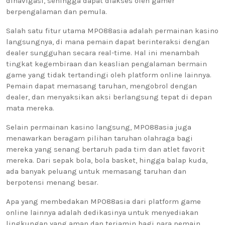
dinavigasi, sehingga dapat diakses oleh gamer
berpengalaman dan pemula.
Salah satu fitur utama MPO88asia adalah permainan kasino
langsungnya, di mana pemain dapat berinteraksi dengan
dealer sungguhan secara real-time. Hal ini menambah
tingkat kegembiraan dan keaslian pengalaman bermain
game yang tidak tertandingi oleh platform online lainnya.
Pemain dapat memasang taruhan, mengobrol dengan
dealer, dan menyaksikan aksi berlangsung tepat di depan
mata mereka.
Selain permainan kasino langsung, MPO88asia juga
menawarkan beragam pilihan taruhan olahraga bagi
mereka yang senang bertaruh pada tim dan atlet favorit
mereka. Dari sepak bola, bola basket, hingga balap kuda,
ada banyak peluang untuk memasang taruhan dan
berpotensi menang besar.
Apa yang membedakan MPO88asia dari platform game
online lainnya adalah dedikasinya untuk menyediakan
lingkungan yang aman dan terjamin bagi para pemain.