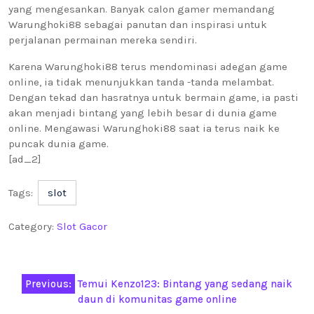
yang mengesankan. Banyak calon gamer memandang
Warunghoki88 sebagai panutan dan inspirasi untuk
perjalanan permainan mereka sendiri.
Karena Warunghoki88 terus mendominasi adegan game
online, ia tidak menunjukkan tanda -tanda melambat.
Dengan tekad dan hasratnya untuk bermain game, ia pasti
akan menjadi bintang yang lebih besar di dunia game
online. Mengawasi Warunghoki88 saat ia terus naik ke
puncak dunia game.
[ad_2]
Tags:
slot
Category:
Slot Gacor
Post
Previous:
Temui Kenzo123: Bintang yang sedang naik
navigation
daun di komunitas game online