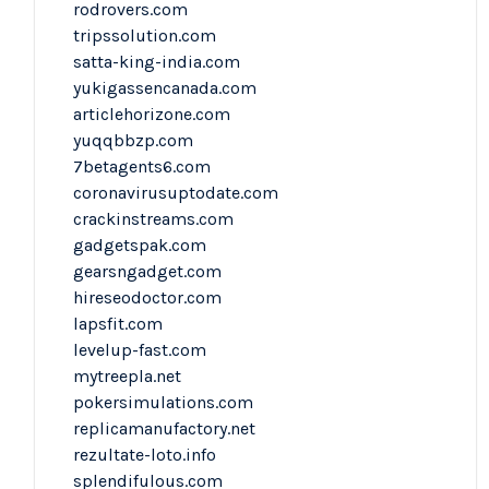
rodrovers.com
tripssolution.com
satta-king-india.com
yukigassencanada.com
articlehorizone.com
yuqqbbzp.com
7betagents6.com
coronavirusuptodate.com
crackinstreams.com
gadgetspak.com
gearsngadget.com
hireseodoctor.com
lapsfit.com
levelup-fast.com
mytreepla.net
pokersimulations.com
replicamanufactory.net
rezultate-loto.info
splendifulous.com