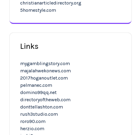
christianarticledirectory.org
5homestyle.com
Links
mygamblingstory.com
majalahwekonews.com
2017hoganoutlet.com
pelmanec.com
domino99qq.net
directoryoftheweb.com
donttellashton.com
rush3studio.com
roro90.com
herzio.com