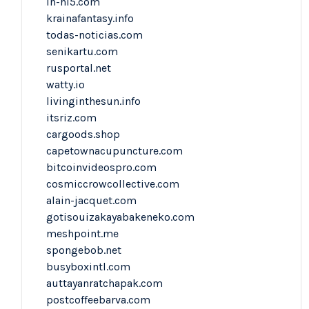
in-hi5.com
krainafantasy.info
todas-noticias.com
senikartu.com
rusportal.net
watty.io
livinginthesun.info
itsriz.com
cargoods.shop
capetownacupuncture.com
bitcoinvideospro.com
cosmiccrowcollective.com
alain-jacquet.com
gotisouizakayabakeneko.com
meshpoint.me
spongebob.net
busyboxintl.com
auttayanratchapak.com
postcoffeebarva.com