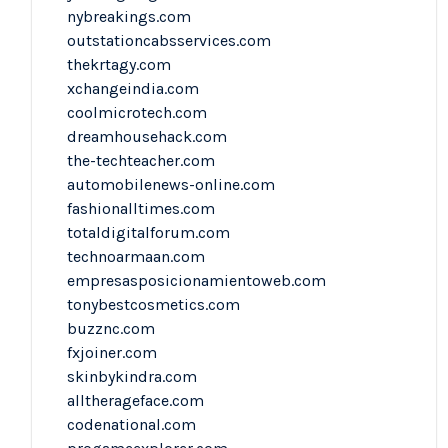
nybreakings.com
outstationcabsservices.com
thekrtagy.com
xchangeindia.com
coolmicrotech.com
dreamhousehack.com
the-techteacher.com
automobilenews-online.com
fashionalltimes.com
totaldigitalforum.com
technoarmaan.com
empresasposicionamientoweb.com
tonybestcosmetics.com
buzznc.com
fxjoiner.com
skinbykindra.com
alltherageface.com
codenational.com