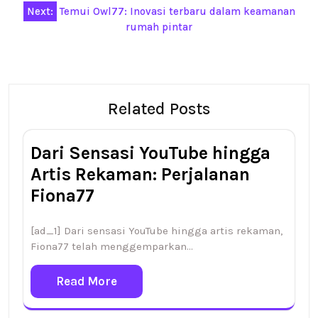
Next:
Temui Owl77: Inovasi terbaru dalam keamanan
rumah pintar
Related Posts
Dari Sensasi YouTube hingga
Artis Rekaman: Perjalanan
Fiona77
[ad_1] Dari sensasi YouTube hingga artis rekaman,
Fiona77 telah menggemparkan…
Read More