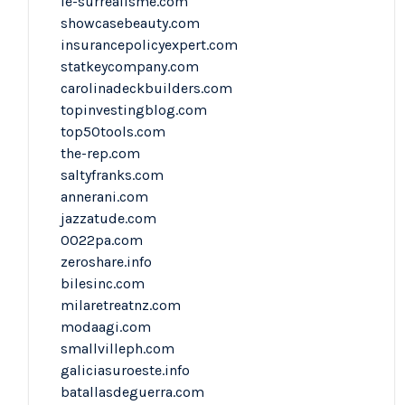
le-surrealisme.com
showcasebeauty.com
insurancepolicyexpert.com
statkeycompany.com
carolinadeckbuilders.com
topinvestingblog.com
top50tools.com
the-rep.com
saltyfranks.com
annerani.com
jazzatude.com
0022pa.com
zeroshare.info
bilesinc.com
milaretreatnz.com
modaagi.com
smallvilleph.com
galiciasuroeste.info
batallasdeguerra.com