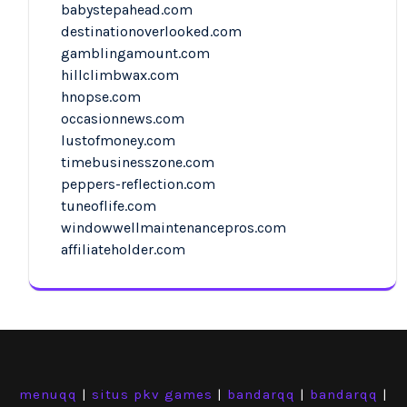
babystepahead.com
destinationoverlooked.com
gamblingamount.com
hillclimbwax.com
hnopse.com
occasionnews.com
lustofmoney.com
timebusinesszone.com
peppers-reflection.com
tuneoflife.com
windowwellmaintenancepros.com
affiliateholder.com
menuqq
|
situs pkv games
|
bandarqq
|
bandarqq
|