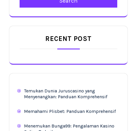
Search
RECENT POST
Temukan Dunia Juruscasino yang
Menyenangkan: Panduan Komprehensif
Memahami Plisbet: Panduan Komprehensif
Menemukan Bunga99: Pengalaman Kasino