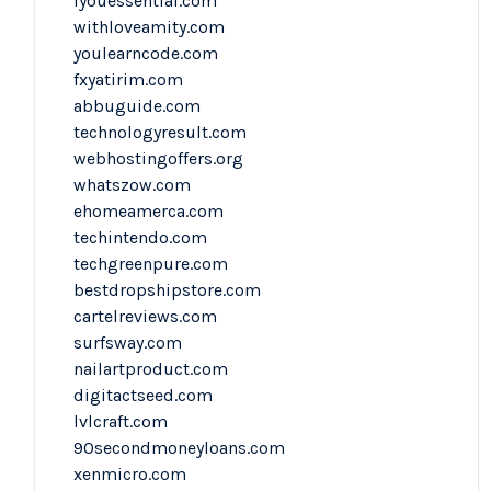
iyouessential.com
withloveamity.com
youlearncode.com
fxyatirim.com
abbuguide.com
technologyresult.com
webhostingoffers.org
whatszow.com
ehomeamerca.com
techintendo.com
techgreenpure.com
bestdropshipstore.com
cartelreviews.com
surfsway.com
nailartproduct.com
digitactseed.com
lvlcraft.com
90secondmoneyloans.com
xenmicro.com