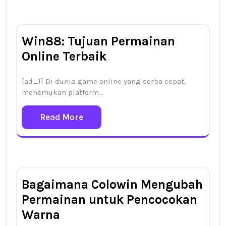
Win88: Tujuan Permainan
Online Terbaik
[ad_1] Di dunia game online yang serba cepat,
menemukan platform…
Read More
Bagaimana Colowin Mengubah
Permainan untuk Pencocokan
Warna