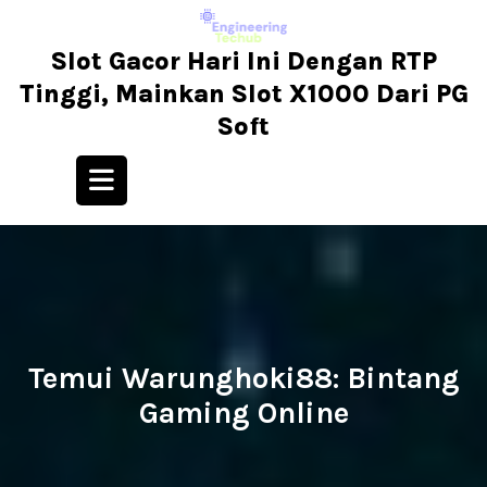
Skip
to
Slot Gacor Hari Ini Dengan RTP
content
Tinggi, Mainkan Slot X1000 Dari PG
Soft
Open
Button
Temui Warunghoki88: Bintang
Gaming Online