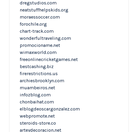
dregstudios.com
neatstuffhelpskids.org
moraessoccer.com
forochile.org
chart-track.com
wonderfultraveling.com
promocioname.net
wimaxworld.com
freeonlinecricketgames.net
bestcashing.biz
firerestrictions.us
archiesbrooklyn.com
muambeiros.net
infozblog.com
chonbaihat.com
elblogdeoscargonzalez.com
webpromote.net
steroids-store.co
arteydecoracion.net