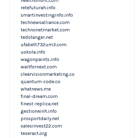
healthohunt.com
retefuturah.info
smartinvestinginfo.info
technewsalliance.com
technonetmarket.com
tedstanger.net
ufabett732um3.com
uskola.info
wagonpaints.info
waitfornext.com
clearvisionmarketing.co
quantum-code.co
whatnews.me
final-dream.com
finest-replica.net
gestioneinh.info
prosportdaily.net
salesinvest22.com
teseract.org