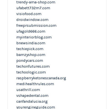
trendy-ama-shop.com
ufabett732m7.com
visiofood.com
droidwindow.com
freeprsubmission.com
ufagold666.com
myinteriorblog.com
bnewsindia.com
techiepick.com
bamzyshop.com
pondycars.com
techonfutures.com
techoologic.com
raspberryketonescanada.org
medihealthrules.com
usathrill.com
vshapedental.com
canfandalucia.org
yourengineguide.com