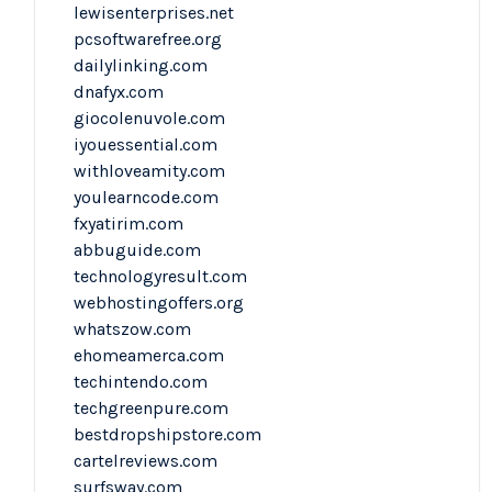
lewisenterprises.net
pcsoftwarefree.org
dailylinking.com
dnafyx.com
giocolenuvole.com
iyouessential.com
withloveamity.com
youlearncode.com
fxyatirim.com
abbuguide.com
technologyresult.com
webhostingoffers.org
whatszow.com
ehomeamerca.com
techintendo.com
techgreenpure.com
bestdropshipstore.com
cartelreviews.com
surfsway.com