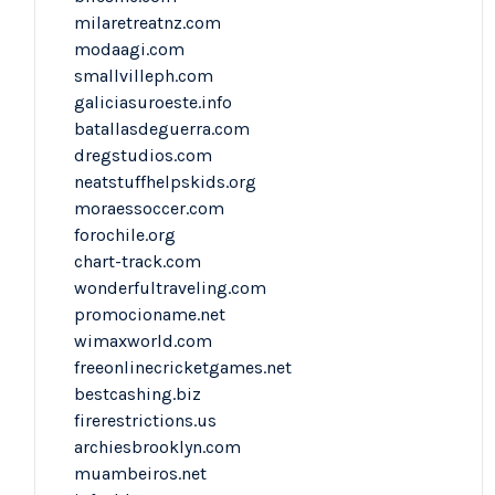
milaretreatnz.com
modaagi.com
smallvilleph.com
galiciasuroeste.info
batallasdeguerra.com
dregstudios.com
neatstuffhelpskids.org
moraessoccer.com
forochile.org
chart-track.com
wonderfultraveling.com
promocioname.net
wimaxworld.com
freeonlinecricketgames.net
bestcashing.biz
firerestrictions.us
archiesbrooklyn.com
muambeiros.net