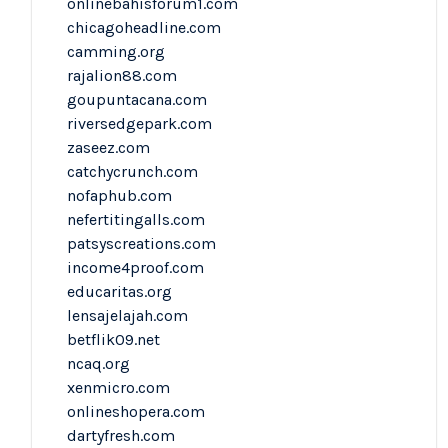
onlinebahisforum1.com
chicagoheadline.com
camming.org
rajalion88.com
goupuntacana.com
riversedgepark.com
zaseez.com
catchycrunch.com
nofaphub.com
nefertitingalls.com
patsyscreations.com
income4proof.com
educaritas.org
lensajelajah.com
betflik09.net
ncaq.org
xenmicro.com
onlineshopera.com
dartyfresh.com