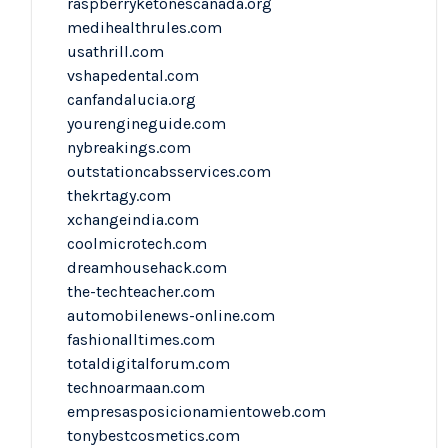
raspberryketonescanada.org
medihealthrules.com
usathrill.com
vshapedental.com
canfandalucia.org
yourengineguide.com
nybreakings.com
outstationcabsservices.com
thekrtagy.com
xchangeindia.com
coolmicrotech.com
dreamhousehack.com
the-techteacher.com
automobilenews-online.com
fashionalltimes.com
totaldigitalforum.com
technoarmaan.com
empresasposicionamientoweb.com
tonybestcosmetics.com