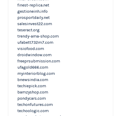
finest-replica.net
gestioneinh.info
prosportdaily.net
salesinvest22.com
teseract.org
trendy-ama-shop.com
ufabett732m7.com
visiofood.com
droidwindow.com
freeprsubmission.com
ufagold666.com
myinteriorblog.com
bnewsindia.com
techiepick.com
bamzyshop.com
pondycars.com
techonfutures.com
techoologic.com