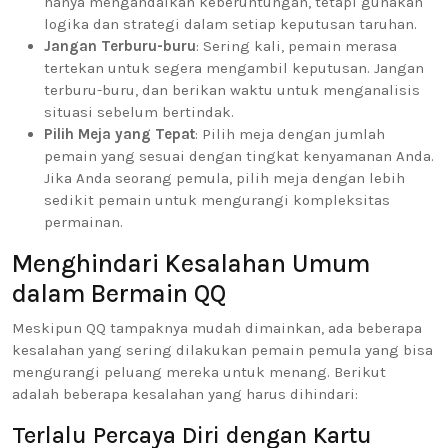
hanya mengandalkan keberuntungan, tetapi gunakan
logika dan strategi dalam setiap keputusan taruhan.
Jangan Terburu-buru
: Sering kali, pemain merasa
tertekan untuk segera mengambil keputusan. Jangan
terburu-buru, dan berikan waktu untuk menganalisis
situasi sebelum bertindak.
Pilih Meja yang Tepat
: Pilih meja dengan jumlah
pemain yang sesuai dengan tingkat kenyamanan Anda.
Jika Anda seorang pemula, pilih meja dengan lebih
sedikit pemain untuk mengurangi kompleksitas
permainan.
Menghindari Kesalahan Umum
dalam Bermain QQ
Meskipun QQ tampaknya mudah dimainkan, ada beberapa
kesalahan yang sering dilakukan pemain pemula yang bisa
mengurangi peluang mereka untuk menang. Berikut
adalah beberapa kesalahan yang harus dihindari:
Terlalu Percaya Diri dengan Kartu