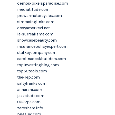
demos-pixelsparadise.com
mediatitude.com
prewarmotorcycles.com
simracinglinks.com
dosyamerkezi.net
le-surrealisme.com
showcasebeauty.com
insurancepolicyexpert.com
statkeycompany.com
carolinadeckbuilders.com
topinvestingblog.com
top50tools.com
the-rep.com
saltyfranks.com
annerani.com
jazzatude.com
0022pa.com
zeroshare.info
bilesinc.com