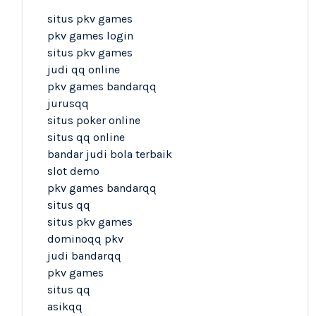
situs pkv games
pkv games login
situs pkv games
judi qq online
pkv games bandarqq
jurusqq
situs poker online
situs qq online
bandar judi bola terbaik
slot demo
pkv games bandarqq
situs qq
situs pkv games
dominoqq pkv
judi bandarqq
pkv games
situs qq
asikqq