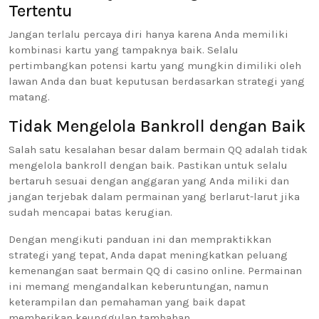
Tertentu
Jangan terlalu percaya diri hanya karena Anda memiliki
kombinasi kartu yang tampaknya baik. Selalu
pertimbangkan potensi kartu yang mungkin dimiliki oleh
lawan Anda dan buat keputusan berdasarkan strategi yang
matang.
Tidak Mengelola Bankroll dengan Baik
Salah satu kesalahan besar dalam bermain QQ adalah tidak
mengelola bankroll dengan baik. Pastikan untuk selalu
bertaruh sesuai dengan anggaran yang Anda miliki dan
jangan terjebak dalam permainan yang berlarut-larut jika
sudah mencapai batas kerugian.
Dengan mengikuti panduan ini dan mempraktikkan
strategi yang tepat, Anda dapat meningkatkan peluang
kemenangan saat bermain QQ di casino online. Permainan
ini memang mengandalkan keberuntungan, namun
keterampilan dan pemahaman yang baik dapat
memberikan keunggulan tambahan.