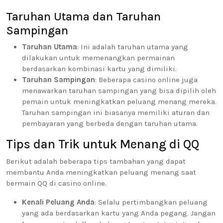
Taruhan Utama dan Taruhan
Sampingan
Taruhan Utama
: Ini adalah taruhan utama yang
dilakukan untuk memenangkan permainan
berdasarkan kombinasi kartu yang dimiliki.
Taruhan Sampingan
: Beberapa casino online juga
menawarkan taruhan sampingan yang bisa dipilih oleh
pemain untuk meningkatkan peluang menang mereka.
Taruhan sampingan ini biasanya memiliki aturan dan
pembayaran yang berbeda dengan taruhan utama.
Tips dan Trik untuk Menang di QQ
Berikut adalah beberapa tips tambahan yang dapat
membantu Anda meningkatkan peluang menang saat
bermain QQ di casino online.
Kenali Peluang Anda
: Selalu pertimbangkan peluang
yang ada berdasarkan kartu yang Anda pegang. Jangan