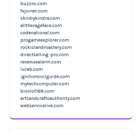
buzznc.com
fxjoiner.com
skinbykindra.com
alltherageface.com
codenational.com
progameexplorer.com
rockislandroastery.com
directselling-pro.com
revenuealarm.com
lurab.com
ignitioncoilguide.com
mytechcomputer.com
bioslot168.com
artsandcraftsauthority.com
webservicelive.com