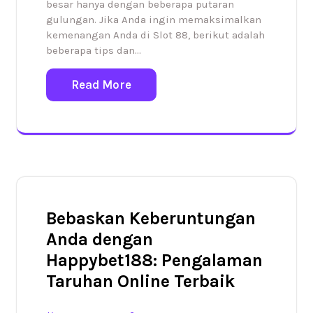
besar hanya dengan beberapa putaran
gulungan. Jika Anda ingin memaksimalkan
kemenangan Anda di Slot 88, berikut adalah
beberapa tips dan…
Read More
Bebaskan Keberuntungan
Anda dengan
Happybet188: Pengalaman
Taruhan Online Terbaik