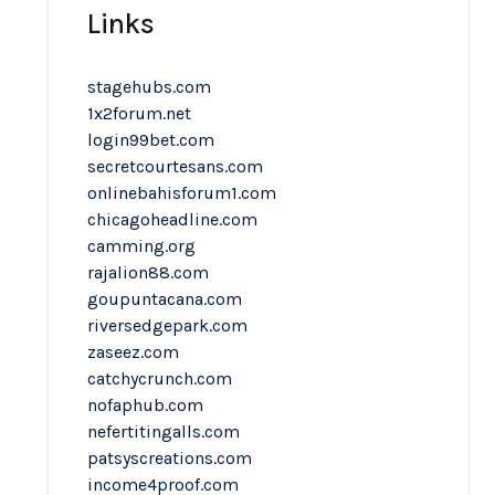
Links
stagehubs.com
1x2forum.net
login99bet.com
secretcourtesans.com
onlinebahisforum1.com
chicagoheadline.com
camming.org
rajalion88.com
goupuntacana.com
riversedgepark.com
zaseez.com
catchycrunch.com
nofaphub.com
nefertitingalls.com
patsyscreations.com
income4proof.com