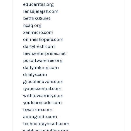
educaritas.org
lensajelajah.com
betflik09.net
ncaq.org
xenmicro.com
onlineshopera.com
dartyfresh.com
lewisenterprises.net
pcsoftwarefree.org
dailylinking.com
dnafyx.com
giocolenuvole.com
iyouessential.com
withloveamity.com
youlearncode.com
fxyatirim.com
abbuguide.com
technologyresult.com
webhostingoffers.org