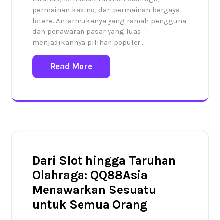
permainan kasino, dan permainan bergaya
lotere. Antarmukanya yang ramah pengguna
dan penawaran pasar yang luas
menjadikannya pilihan populer…
Read More
Dari Slot hingga Taruhan
Olahraga: QQ88Asia
Menawarkan Sesuatu
untuk Semua Orang