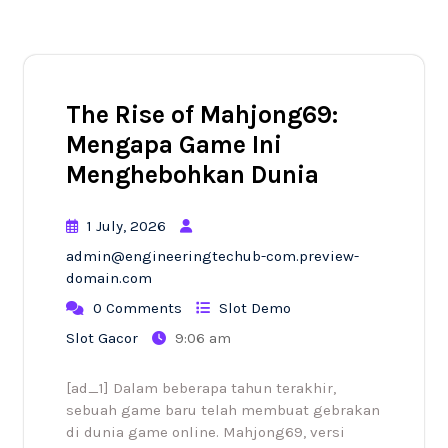
The Rise of Mahjong69:
Mengapa Game Ini
Menghebohkan Dunia
1 July, 2026
admin@engineeringtechub-com.preview-
domain.com
0 Comments
Slot Demo
Slot Gacor
9:06 am
[ad_1] Dalam beberapa tahun terakhir,
sebuah game baru telah membuat gebrakan
di dunia game online. Mahjong69, versi