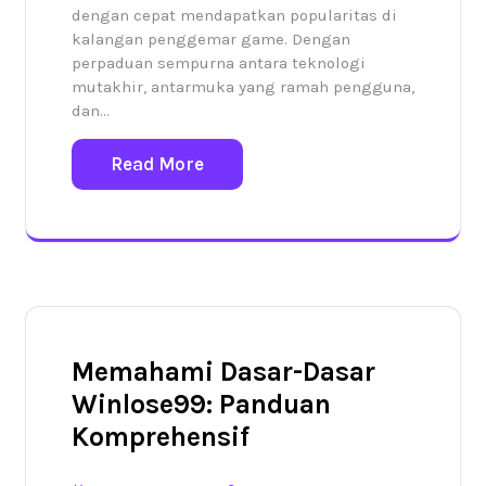
dengan cepat mendapatkan popularitas di
kalangan penggemar game. Dengan
perpaduan sempurna antara teknologi
mutakhir, antarmuka yang ramah pengguna,
dan…
Read More
Memahami Dasar-Dasar
Winlose99: Panduan
Komprehensif