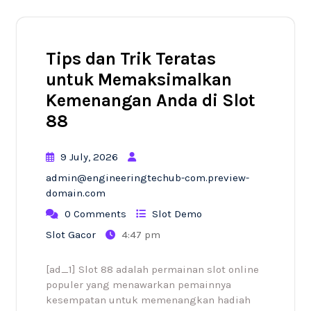
Tips dan Trik Teratas
untuk Memaksimalkan
Kemenangan Anda di Slot
88
9 July, 2026
admin@engineeringtechub-com.preview-
domain.com
0 Comments
Slot Demo
Slot Gacor
4:47 pm
[ad_1] Slot 88 adalah permainan slot online
populer yang menawarkan pemainnya
kesempatan untuk memenangkan hadiah