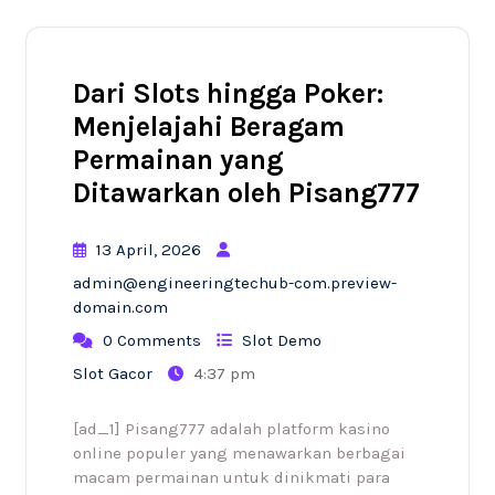
Dari Slots hingga Poker:
Menjelajahi Beragam
Permainan yang
Ditawarkan oleh Pisang777
13 April, 2026
admin@engineeringtechub-com.preview-
domain.com
0 Comments
Slot Demo
Slot Gacor
4:37 pm
[ad_1] Pisang777 adalah platform kasino
online populer yang menawarkan berbagai
macam permainan untuk dinikmati para