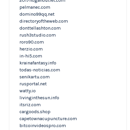
2017hoganoutlet.com
pelmanec.com
domino99qq.net
directoryoftheweb.com
donttellashton.com
rush3studio.com
roro90.com
herzio.com
in-hi5.com
krainafantasy.info
todas-noticias.com
senikartu.com
rusportal.net
watty.io
livinginthesun.info
itsriz.com
cargoods.shop
capetownacupuncture.com
bitcoinvideospro.com