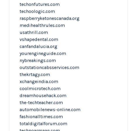
techonfutures.com
techoologic.com
raspberryketonescanada.org
medihealthrules.com
usathrill.com
vshapedental.com
canfandalucia.org
yourengineguide.com
nybreakings.com
outstationcabsservices.com
thekrtagy.com
xchangeindia.com
coolmicrotech.com
dreamhousehack.com
the-techteacher.com
automobilenews-online.com
fashionalltimes.com
totaldigitalforum.com
technoarmaan.com