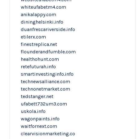
whiteufabetm4.com
anikalappy.com
dininghelsinki.info
duanfrescariverside.info
etilerx.com
finestreplica.net
flounderandfumble.com
healthohunt.com
retefuturah.info
smartinvestinginfo.info
technewsalliance.com
technonetmarket.com
tedstanger.net
ufabett732um3.com
uskola.info
wagonpaints.info
waitfornext.com
clearvisionmarketing.co