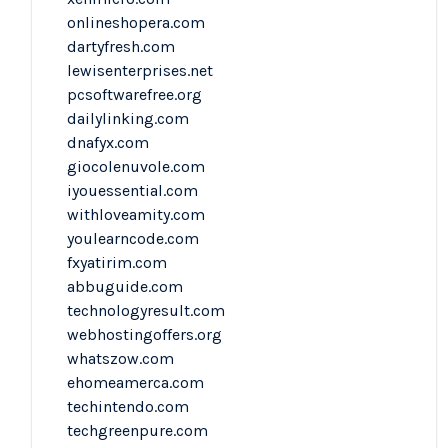
onlineshopera.com
dartyfresh.com
lewisenterprises.net
pcsoftwarefree.org
dailylinking.com
dnafyx.com
giocolenuvole.com
iyouessential.com
withloveamity.com
youlearncode.com
fxyatirim.com
abbuguide.com
technologyresult.com
webhostingoffers.org
whatszow.com
ehomeamerca.com
techintendo.com
techgreenpure.com