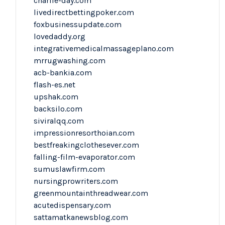
charlie-day.com
livedirectbettingpoker.com
foxbusinessupdate.com
lovedaddy.org
integrativemedicalmassageplano.com
mrrugwashing.com
acb-bankia.com
flash-es.net
upshak.com
backsilo.com
siviralqq.com
impressionresorthoian.com
bestfreakingclothesever.com
falling-film-evaporator.com
sumuslawfirm.com
nursingprowriters.com
greenmountainthreadwear.com
acutedispensary.com
sattamatkanewsblog.com