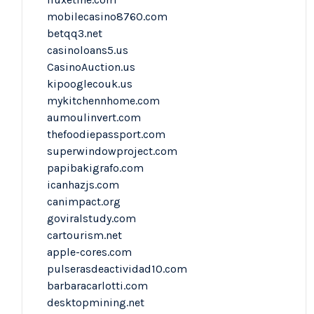
mobilecasino8760.com
betqq3.net
casinoloans5.us
CasinoAuction.us
kipooglecouk.us
mykitchennhome.com
aumoulinvert.com
thefoodiepassport.com
superwindowproject.com
papibakigrafo.com
icanhazjs.com
canimpact.org
goviralstudy.com
cartourism.net
apple-cores.com
pulserasdeactividad10.com
barbaracarlotti.com
desktopmining.net