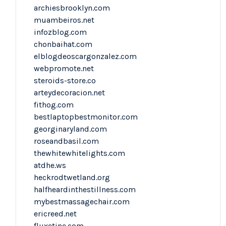
archiesbrooklyn.com
muambeiros.net
infozblog.com
chonbaihat.com
elblogdeoscargonzalez.com
webpromote.net
steroids-store.co
arteydecoracion.net
fithog.com
bestlaptopbestmonitor.com
georginaryland.com
roseandbasil.com
thewhitewhitelights.com
atdhe.ws
heckrodtwetland.org
halfheardinthestillness.com
mybestmassagechair.com
ericreed.net
fluxetine.com