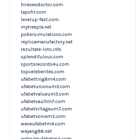
hireseodoctor.com
lapsfit.com
levelup-fast.com
mytreepla.net
pokersimulations.com
replicamanufactory.net
rezultate-loto.info
splendifulous.com
sportsrecords4u.com
topceleberites.com
ufabetting8m4.com
ufabetunionum3.com
ufabetvalueum3.com
ufabetvaultm7.com
ufabetvillageum7.com
ufabetvoicem3.com
waveufabetm4.com
wayang88.net
websiteufabetm4.com