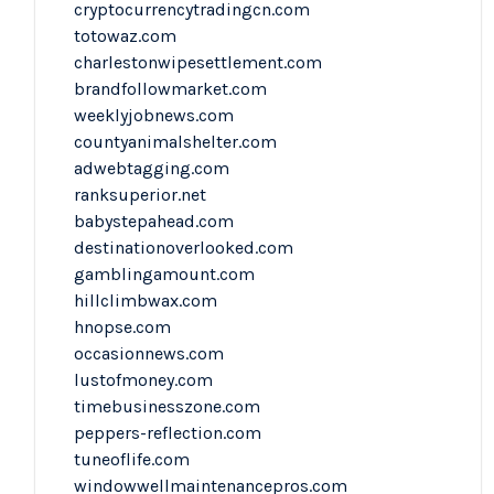
cryptocurrencytradingcn.com
totowaz.com
charlestonwipesettlement.com
brandfollowmarket.com
weeklyjobnews.com
countyanimalshelter.com
adwebtagging.com
ranksuperior.net
babystepahead.com
destinationoverlooked.com
gamblingamount.com
hillclimbwax.com
hnopse.com
occasionnews.com
lustofmoney.com
timebusinesszone.com
peppers-reflection.com
tuneoflife.com
windowwellmaintenancepros.com