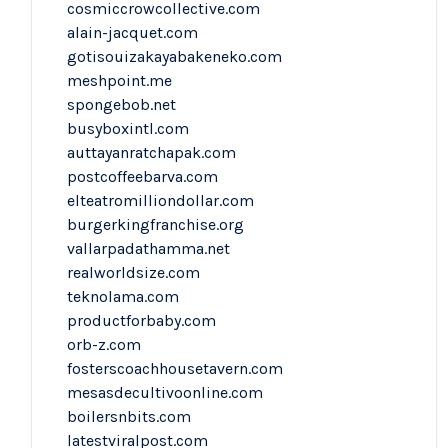
cosmiccrowcollective.com
alain-jacquet.com
gotisouizakayabakeneko.com
meshpoint.me
spongebob.net
busyboxintl.com
auttayanratchapak.com
postcoffeebarva.com
elteatromilliondollar.com
burgerkingfranchise.org
vallarpadathamma.net
realworldsize.com
teknolama.com
productforbaby.com
orb-z.com
fosterscoachhousetavern.com
mesasdecultivoonline.com
boilersnbits.com
latestviralpost.com