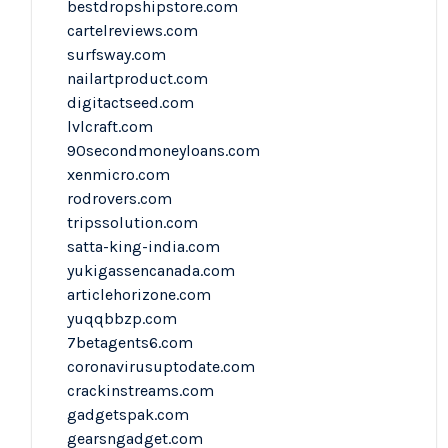
bestdropshipstore.com
cartelreviews.com
surfsway.com
nailartproduct.com
digitactseed.com
lvlcraft.com
90secondmoneyloans.com
xenmicro.com
rodrovers.com
tripssolution.com
satta-king-india.com
yukigassencanada.com
articlehorizone.com
yuqqbbzp.com
7betagents6.com
coronavirusuptodate.com
crackinstreams.com
gadgetspak.com
gearsngadget.com