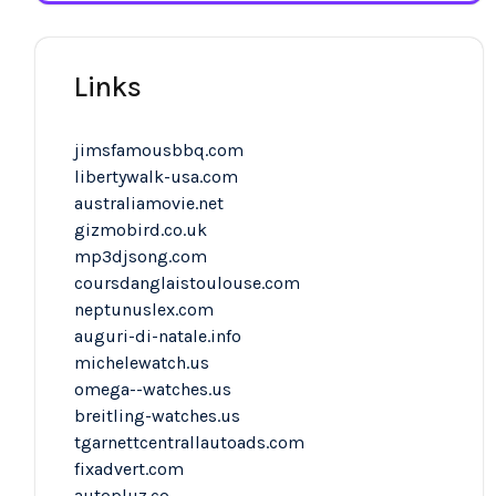
Links
jimsfamousbbq.com
libertywalk-usa.com
australiamovie.net
gizmobird.co.uk
mp3djsong.com
coursdanglaistoulouse.com
neptunuslex.com
auguri-di-natale.info
michelewatch.us
omega--watches.us
breitling-watches.us
tgarnettcentrallautoads.com
fixadvert.com
autopluz.co