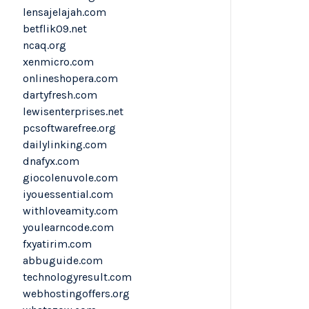
lensajelajah.com
betflik09.net
ncaq.org
xenmicro.com
onlineshopera.com
dartyfresh.com
lewisenterprises.net
pcsoftwarefree.org
dailylinking.com
dnafyx.com
giocolenuvole.com
iyouessential.com
withloveamity.com
youlearncode.com
fxyatirim.com
abbuguide.com
technologyresult.com
webhostingoffers.org