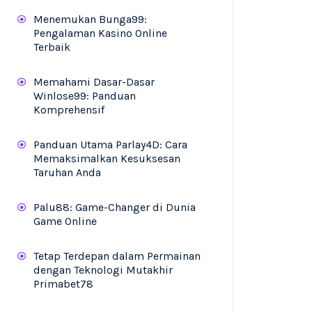
Menemukan Bunga99:
Pengalaman Kasino Online
Terbaik
Memahami Dasar-Dasar
Winlose99: Panduan
Komprehensif
Panduan Utama Parlay4D: Cara
Memaksimalkan Kesuksesan
Taruhan Anda
Palu88: Game-Changer di Dunia
Game Online
Tetap Terdepan dalam Permainan
dengan Teknologi Mutakhir
Primabet78