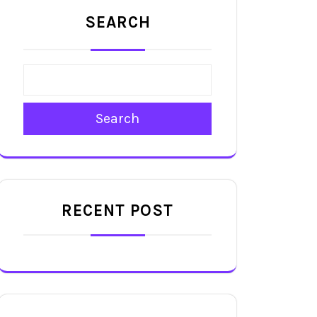
SEARCH
Search
RECENT POST