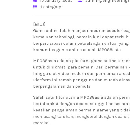
15 January, 2025
admin@engineeringt
1 category
[ad_1]
Game online telah menjadi hiburan populer bag
kemajuan teknologi, pemain kini dapat terhub
berpartisipasi dalam petualangan virtual yang
komunitas game online adalah MPO88asia.
MPO88asia adalah platform game online ter
untuk dinikmati para pemain. Dari permainan ka
hingga slot video modern dan permainan arcad
Platform ini ramah pengguna dan mudah dinav
berpengalaman dan pemula.
Salah satu fitur utama MPO88asia adalah per
berinteraksi dengan dealer sungguhan secara 
keaslian pengalaman bermain game yang tidak 
memasang taruhan, mengobrol dengan dealer, 
mereka.