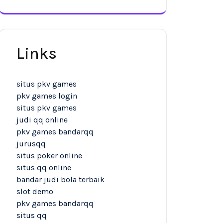
Links
situs pkv games
pkv games login
situs pkv games
judi qq online
pkv games bandarqq
jurusqq
situs poker online
situs qq online
bandar judi bola terbaik
slot demo
pkv games bandarqq
situs qq