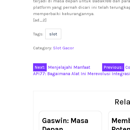
terjadi di masa depan untuk Badak188 dan para 
platform yang pernah dicari ini telah terungk
memperbaiki kekurangannya.
[ad_2]
Tags:
slot
Category:
Slot Gacor
Post
Next:
Menjelajahi Manfaat
Previous:
Co
API77: Bagaimana Alat Ini Merevolusi Integras
navigation
Rela
Gaswin: Masa
Mem
Depan
Poten