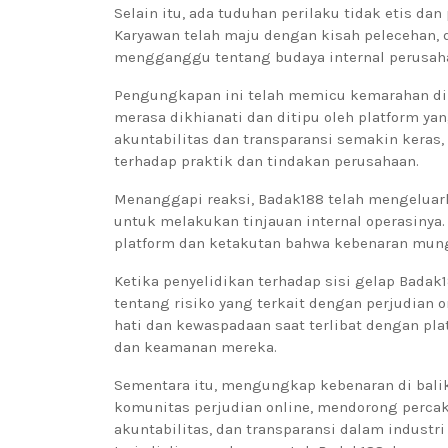
Selain itu, ada tuduhan perilaku tidak etis da
Karyawan telah maju dengan kisah pelecehan, 
mengganggu tentang budaya internal perusah
Pengungkapan ini telah memicu kemarahan di 
merasa dikhianati dan ditipu oleh platform ya
akuntabilitas dan transparansi semakin keras
terhadap praktik dan tindakan perusahaan.
Menanggapi reaksi, Badak188 telah mengeluar
untuk melakukan tinjauan internal operasinya.
platform dan ketakutan bahwa kebenaran mung
Ketika penyelidikan terhadap sisi gelap Badak1
tentang risiko yang terkait dengan perjudian o
hati dan kewaspadaan saat terlibat dengan pl
dan keamanan mereka.
Sementara itu, mengungkap kebenaran di bali
komunitas perjudian online, mendorong percak
akuntabilitas, dan transparansi dalam industr