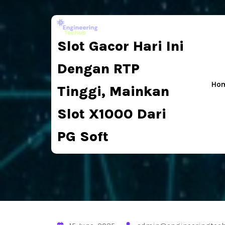
Skip
to
content
Slot Gacor Hari Ini
Dengan RTP
Ho
Tinggi, Mainkan
Slot X1000 Dari
PG Soft