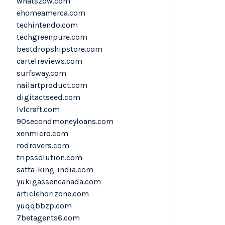
whatszow.com
ehomeamerca.com
techintendo.com
techgreenpure.com
bestdropshipstore.com
cartelreviews.com
surfsway.com
nailartproduct.com
digitactseed.com
lvlcraft.com
90secondmoneyloans.com
xenmicro.com
rodrovers.com
tripssolution.com
satta-king-india.com
yukigassencanada.com
articlehorizone.com
yuqqbbzp.com
7betagents6.com