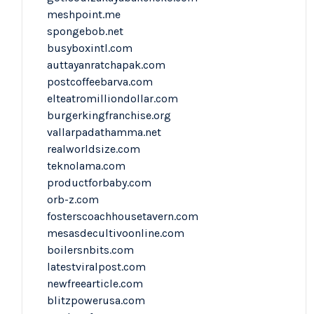
meshpoint.me
spongebob.net
busyboxintl.com
auttayanratchapak.com
postcoffeebarva.com
elteatromilliondollar.com
burgerkingfranchise.org
vallarpadathamma.net
realworldsize.com
teknolama.com
productforbaby.com
orb-z.com
fosterscoachhousetavern.com
mesasdecultivoonline.com
boilersnbits.com
latestviralpost.com
newfreearticle.com
blitzpowerusa.com