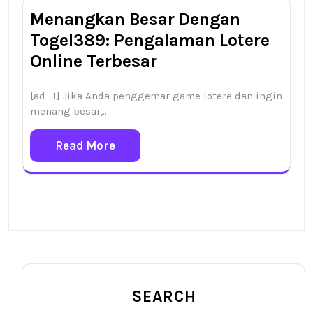
Menangkan Besar Dengan
Togel389: Pengalaman Lotere
Online Terbesar
[ad_1] Jika Anda penggemar game lotere dan ingin
menang besar,…
Read More
SEARCH