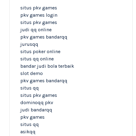
situs pkv games
pkv games login
situs pkv games
judi qq online
pkv games bandarqq
jurusqq
situs poker online
situs qq online
bandar judi bola terbaik
slot demo
pkv games bandarqq
situs qq
situs pkv games
dominoqq pkv
judi bandarqq
pkv games
situs qq
asikqq