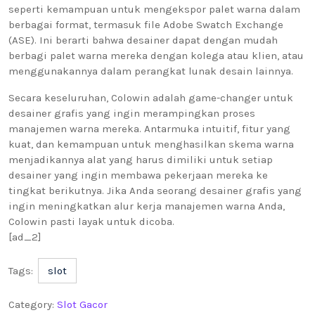
seperti kemampuan untuk mengekspor palet warna dalam
berbagai format, termasuk file Adobe Swatch Exchange
(ASE). Ini berarti bahwa desainer dapat dengan mudah
berbagi palet warna mereka dengan kolega atau klien, atau
menggunakannya dalam perangkat lunak desain lainnya.
Secara keseluruhan, Colowin adalah game-changer untuk
desainer grafis yang ingin merampingkan proses
manajemen warna mereka. Antarmuka intuitif, fitur yang
kuat, dan kemampuan untuk menghasilkan skema warna
menjadikannya alat yang harus dimiliki untuk setiap
desainer yang ingin membawa pekerjaan mereka ke
tingkat berikutnya. Jika Anda seorang desainer grafis yang
ingin meningkatkan alur kerja manajemen warna Anda,
Colowin pasti layak untuk dicoba.
[ad_2]
Tags:
slot
Category:
Slot Gacor