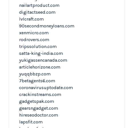
nailartproduct.com
digitactseed.com
lvlcraft.com
90secondmoneyloans.com
xenmicro.com
rodrovers.com
tripssolution.com
satta-king-india.com
yukigassencanada.com
articlehorizone.com
yuqqbbzp.com
7betagents6.com
coronavirusuptodate.com
crackinstreams.com
gadgetspak.com
gearsngadget.com
hireseodoctor.com
lapsfit.com