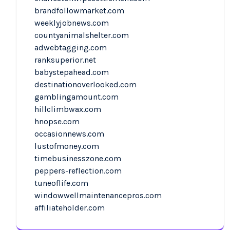
brandfollowmarket.com
weeklyjobnews.com
countyanimalshelter.com
adwebtagging.com
ranksuperior.net
babystepahead.com
destinationoverlooked.com
gamblingamount.com
hillclimbwax.com
hnopse.com
occasionnews.com
lustofmoney.com
timebusinesszone.com
peppers-reflection.com
tuneoflife.com
windowwellmaintenancepros.com
affiliateholder.com