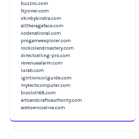
buzznc.com
fxjoiner.com
skinbykindra.com
alltherageface.com
codenational.com
progameexplorer.com
rockislandroastery.com
directselling-pro.com
revenuealarm.com
lurab.com
ignitioncoilguide.com
mytechcomputer.com
bioslot168.com
artsandcraftsauthority.com
webservicelive.com