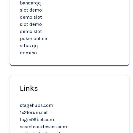
bandarqq
slot demo
demo slot
slot demo
demo slot
poker online
situs qq
domino
Links
stagehubs.com
1x2forum.net
login99bet.com
secretcourtesans.com