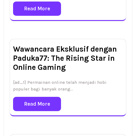
Read More
Wawancara Eksklusif dengan
Paduka77: The Rising Star in
Online Gaming
[ad_1] Permainan online telah menjadi hobi
populer bagi banyak orang…
Read More