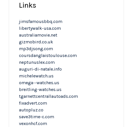
Links
jimsfamousbbq.com
libertywalk-usa.com
australiamovie.net
gizmobird.co.uk
mp3djsong.com
coursdanglaistoulouse.com
neptunuslex.com
auguri-di-natale.info
michelewatch.us
omega--watches.us
breitling-watches.us
tgarnettcentrallautoads.com
fixadvert.com
autopluz.co
save3time-c.com
vexonhcf.com