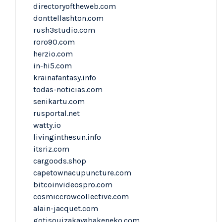
directoryoftheweb.com
donttellashton.com
rush3studio.com
roro90.com
herzio.com
in-hi5.com
krainafantasy.info
todas-noticias.com
senikartu.com
rusportal.net
watty.io
livinginthesun.info
itsriz.com
cargoods.shop
capetownacupuncture.com
bitcoinvideospro.com
cosmiccrowcollective.com
alain-jacquet.com
gotisouizakayabakeneko.com