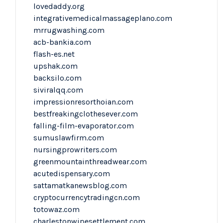
lovedaddy.org
integrativemedicalmassageplano.com
mrrugwashing.com
acb-bankia.com
flash-es.net
upshak.com
backsilo.com
siviralqq.com
impressionresorthoian.com
bestfreakingclothesever.com
falling-film-evaporator.com
sumuslawfirm.com
nursingprowriters.com
greenmountainthreadwear.com
acutedispensary.com
sattamatkanewsblog.com
cryptocurrencytradingcn.com
totowaz.com
charlestonwipesettlement.com