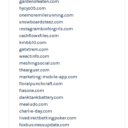
gardenofeaten.com
hycys05.com
onemoremilerunning.com
snowboardsteez.com
instagrambioforgirls.com
cashflowxfiles.com
kmbb10.com
getxtrem.com
weactinfo.com
meshingsocial.com
thearguer.com
marketing-mobile-app.com
floralpunchcraft.com
fiasone.com
danktankbattery.com
mealudo.com
charlie-day.com
livedirectbettingpoker.com
foxbusinessupdate.com