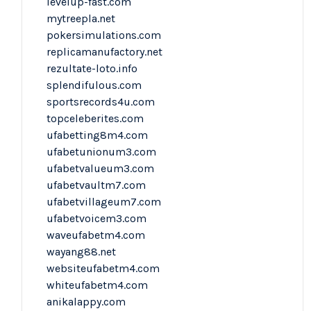
levelup-fast.com
mytreepla.net
pokersimulations.com
replicamanufactory.net
rezultate-loto.info
splendifulous.com
sportsrecords4u.com
topceleberites.com
ufabetting8m4.com
ufabetunionum3.com
ufabetvalueum3.com
ufabetvaultm7.com
ufabetvillageum7.com
ufabetvoicem3.com
waveufabetm4.com
wayang88.net
websiteufabetm4.com
whiteufabetm4.com
anikalappy.com