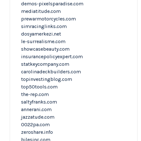
demos-pixelsparadise.com
mediatitude.com
prewarmotorcycles.com
simracinglinks.com
dosyamerkezi.net
le-surrealisme.com
showcasebeauty.com
insurancepolicyexpert.com
statkeycompany.com
carolinadeckbuilders.com
topinvestingblog.com
top50tools.com
the-rep.com
saltyfranks.com
annerani.com
jazzatude.com
0022pa.com
zeroshare.info
bilesinc.com