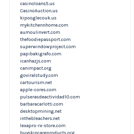
casinoloans5.us
CasinoAuction.us
kipooglecouk.us
mykitchennhome.com
aumoulinvert.com
thefoodiepassport.com
superwindowproject.com
papibakigrafo.com
icanhazjs.com
canimpact.org
goviralstudy.com
cartourism.net
apple-cores.com
pulserasdeactividad10.com
barbaracarlotti.com
desktopmining.net
inthebleachers.net
lexapro-rx-store.com
buyskincareproducts.org