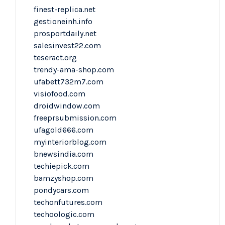
finest-replica.net
gestioneinh.info
prosportdaily.net
salesinvest22.com
teseract.org
trendy-ama-shop.com
ufabett732m7.com
visiofood.com
droidwindow.com
freeprsubmission.com
ufagold666.com
myinteriorblog.com
bnewsindia.com
techiepick.com
bamzyshop.com
pondycars.com
techonfutures.com
techoologic.com