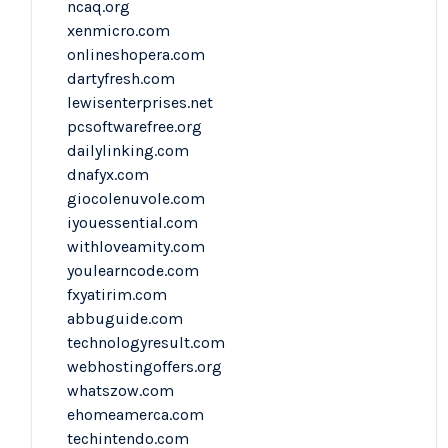
ncaq.org
xenmicro.com
onlineshopera.com
dartyfresh.com
lewisenterprises.net
pcsoftwarefree.org
dailylinking.com
dnafyx.com
giocolenuvole.com
iyouessential.com
withloveamity.com
youlearncode.com
fxyatirim.com
abbuguide.com
technologyresult.com
webhostingoffers.org
whatszow.com
ehomeamerca.com
techintendo.com