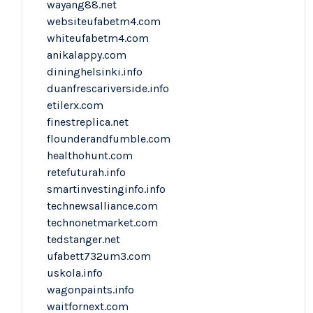
wayang88.net
websiteufabetm4.com
whiteufabetm4.com
anikalappy.com
dininghelsinki.info
duanfrescariverside.info
etilerx.com
finestreplica.net
flounderandfumble.com
healthohunt.com
retefuturah.info
smartinvestinginfo.info
technewsalliance.com
technonetmarket.com
tedstanger.net
ufabett732um3.com
uskola.info
wagonpaints.info
waitfornext.com