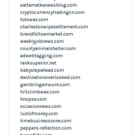
sattamatkanewsblog.com
cryptocurrencytradingcn.com
totowaz.com
charlestonwipesettlement.com
brandfollowmarket.com
weeklyjobnews.com
countyanimalshelter.com
adwebtagging.com
ranksuperior.net
babystepahead.com
destinationoverlooked.com
gamblingamount.com
hillclimbwax.com
hnopse.com
occasionnews.com
lustofmoney.com
timebusinesszone.com
peppers-reflection.com