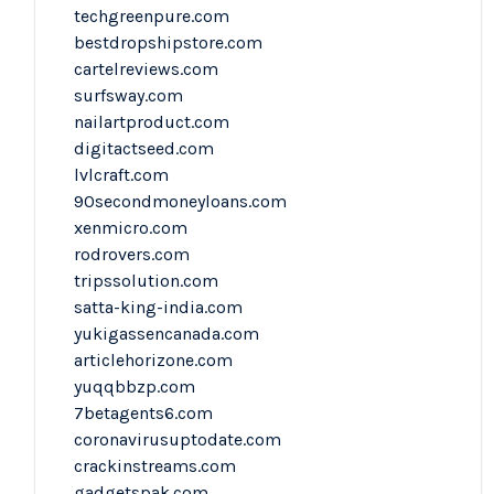
techgreenpure.com
bestdropshipstore.com
cartelreviews.com
surfsway.com
nailartproduct.com
digitactseed.com
lvlcraft.com
90secondmoneyloans.com
xenmicro.com
rodrovers.com
tripssolution.com
satta-king-india.com
yukigassencanada.com
articlehorizone.com
yuqqbbzp.com
7betagents6.com
coronavirusuptodate.com
crackinstreams.com
gadgetspak.com