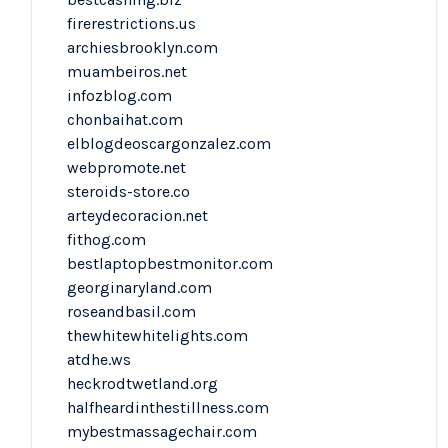
firerestrictions.us
archiesbrooklyn.com
muambeiros.net
infozblog.com
chonbaihat.com
elblogdeoscargonzalez.com
webpromote.net
steroids-store.co
arteydecoracion.net
fithog.com
bestlaptopbestmonitor.com
georginaryland.com
roseandbasil.com
thewhitewhitelights.com
atdhe.ws
heckrodtwetland.org
halfheardinthestillness.com
mybestmassagechair.com