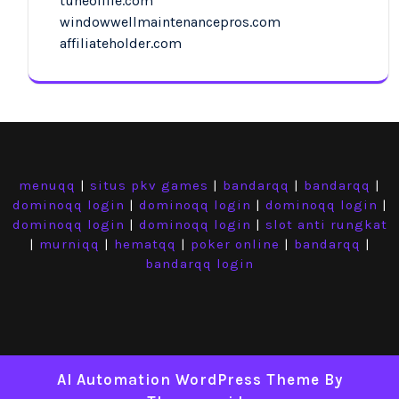
tuneoflife.com
windowwellmaintenancepros.com
affiliateholder.com
menuqq
|
situs pkv games
|
bandarqq
|
bandarqq
|
dominoqq login
|
dominoqq login
|
dominoqq login
|
dominoqq login
|
dominoqq login
|
slot anti rungkat
|
murniqq
|
hematqq
|
poker online
|
bandarqq
|
bandarqq login
AI Automation WordPress Theme
By