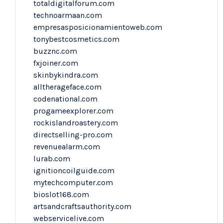
totaldigitalforum.com
technoarmaan.com
empresasposicionamientoweb.com
tonybestcosmetics.com
buzznc.com
fxjoiner.com
skinbykindra.com
alltherageface.com
codenational.com
progameexplorer.com
rockislandroastery.com
directselling-pro.com
revenuealarm.com
lurab.com
ignitioncoilguide.com
mytechcomputer.com
bioslot168.com
artsandcraftsauthority.com
webservicelive.com