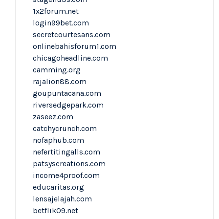
1x2forum.net
login99bet.com
secretcourtesans.com
onlinebahisforum1.com
chicagoheadline.com
camming.org
rajalion88.com
goupuntacana.com
riversedgepark.com
zaseez.com
catchycrunch.com
nofaphub.com
nefertitingalls.com
patsyscreations.com
income4proof.com
educaritas.org
lensajelajah.com
betflik09.net