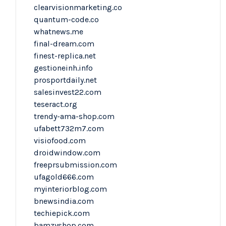
clearvisionmarketing.co
quantum-code.co
whatnews.me
final-dream.com
finest-replica.net
gestioneinh.info
prosportdaily.net
salesinvest22.com
teseract.org
trendy-ama-shop.com
ufabett732m7.com
visiofood.com
droidwindow.com
freeprsubmission.com
ufagold666.com
myinteriorblog.com
bnewsindia.com
techiepick.com
bamzyshop.com