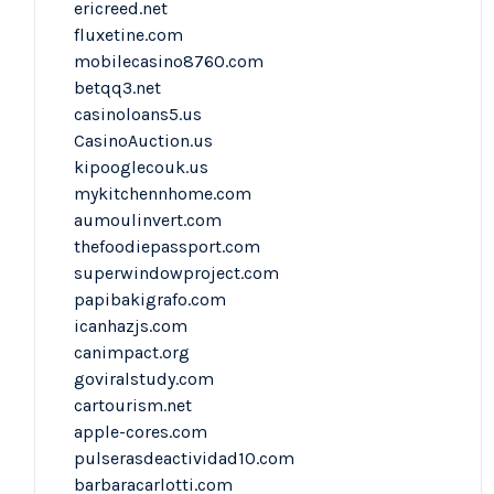
ericreed.net
fluxetine.com
mobilecasino8760.com
betqq3.net
casinoloans5.us
CasinoAuction.us
kipooglecouk.us
mykitchennhome.com
aumoulinvert.com
thefoodiepassport.com
superwindowproject.com
papibakigrafo.com
icanhazjs.com
canimpact.org
goviralstudy.com
cartourism.net
apple-cores.com
pulserasdeactividad10.com
barbaracarlotti.com