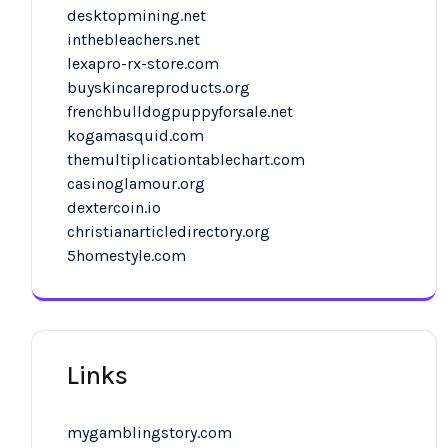
desktopmining.net
inthebleachers.net
lexapro-rx-store.com
buyskincareproducts.org
frenchbulldogpuppyforsale.net
kogamasquid.com
themultiplicationtablechart.com
casinoglamour.org
dextercoin.io
christianarticledirectory.org
5homestyle.com
Links
mygamblingstory.com