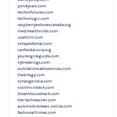
pondycars.com
techonfutures.com
techoologic.com
raspberryketonescanada.org
medihealthrules.com
usathrill.com
vshapedental.com
canfandalucia.org
yourengineguide.com
nybreakings.com
outstationcabsservices.com
thekrtagy.com
xchangeindia.com
coolmicrotech.com
dreamhousehack.com
the-techteacher.com
automobilenews-online.com
fashionalltimes.com