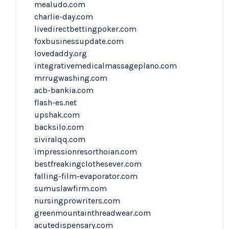
mealudo.com
charlie-day.com
livedirectbettingpoker.com
foxbusinessupdate.com
lovedaddy.org
integrativemedicalmassageplano.com
mrrugwashing.com
acb-bankia.com
flash-es.net
upshak.com
backsilo.com
siviralqq.com
impressionresorthoian.com
bestfreakingclothesever.com
falling-film-evaporator.com
sumuslawfirm.com
nursingprowriters.com
greenmountainthreadwear.com
acutedispensary.com