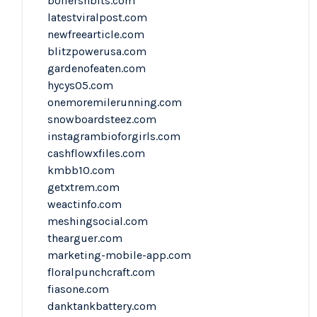
boilersnbits.com
latestviralpost.com
newfreearticle.com
blitzpowerusa.com
gardenofeaten.com
hycys05.com
onemoremilerunning.com
snowboardsteez.com
instagrambioforgirls.com
cashflowxfiles.com
kmbb10.com
getxtrem.com
weactinfo.com
meshingsocial.com
thearguer.com
marketing-mobile-app.com
floralpunchcraft.com
fiasone.com
danktankbattery.com