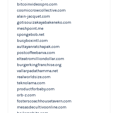
bitcoinvideospro.com
cosmiccrowcollective.com
alain-jacquet.com
gotisouizakayabakeneko.com
meshpoint.me
spongebob.net
busyboxintl.com
auttayanratchapak.com
postcoffeebarva.com
elteatromilliondollar.com
burgerkingfranchise.org
vallarpadathamma.net
realworldsize.com
teknolama.com
productforbaby.com
orb-z.com
fosterscoachhousetavern.com
mesasdecultivoonline.com