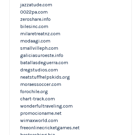
jazzatude.com
0022pa.com
zeroshare.info
bilesinc.com
milaretreatnz.com
modaagi.com
smallvilleph.com
galiciasuroeste.info
batallasdeguerra.com
dregstudios.com
neatstuffhelpskids.org
moraessoccer.com
forochile.org
chart-track.com
wonderfultraveling.com
promocioname.net
wimaxworld.com
freeonlinecricketgames.net
bestcashing.biz