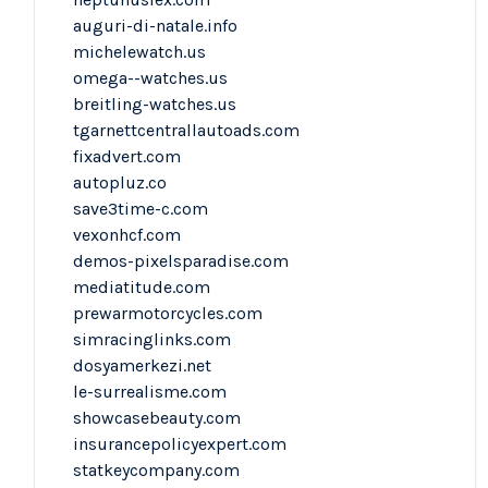
auguri-di-natale.info
michelewatch.us
omega--watches.us
breitling-watches.us
tgarnettcentrallautoads.com
fixadvert.com
autopluz.co
save3time-c.com
vexonhcf.com
demos-pixelsparadise.com
mediatitude.com
prewarmotorcycles.com
simracinglinks.com
dosyamerkezi.net
le-surrealisme.com
showcasebeauty.com
insurancepolicyexpert.com
statkeycompany.com