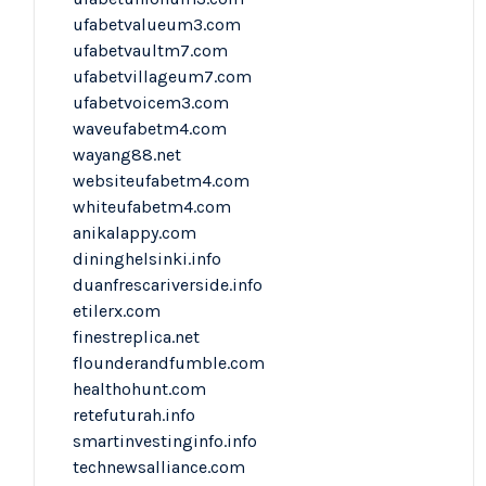
ufabetvalueum3.com
ufabetvaultm7.com
ufabetvillageum7.com
ufabetvoicem3.com
waveufabetm4.com
wayang88.net
websiteufabetm4.com
whiteufabetm4.com
anikalappy.com
dininghelsinki.info
duanfrescariverside.info
etilerx.com
finestreplica.net
flounderandfumble.com
healthohunt.com
retefuturah.info
smartinvestinginfo.info
technewsalliance.com