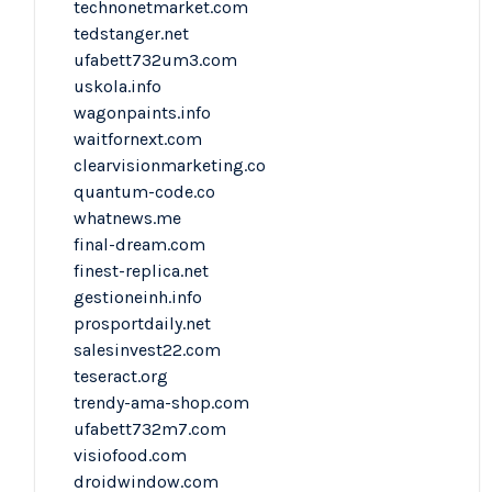
technonetmarket.com
tedstanger.net
ufabett732um3.com
uskola.info
wagonpaints.info
waitfornext.com
clearvisionmarketing.co
quantum-code.co
whatnews.me
final-dream.com
finest-replica.net
gestioneinh.info
prosportdaily.net
salesinvest22.com
teseract.org
trendy-ama-shop.com
ufabett732m7.com
visiofood.com
droidwindow.com