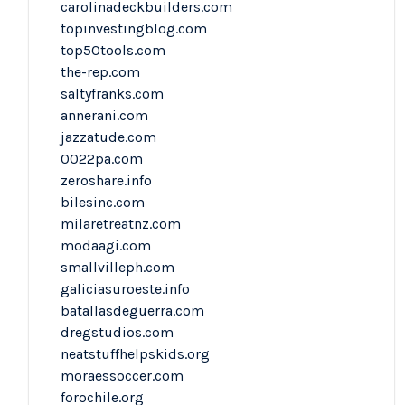
carolinadeckbuilders.com
topinvestingblog.com
top50tools.com
the-rep.com
saltyfranks.com
annerani.com
jazzatude.com
0022pa.com
zeroshare.info
bilesinc.com
milaretreatnz.com
modaagi.com
smallvilleph.com
galiciasuroeste.info
batallasdeguerra.com
dregstudios.com
neatstuffhelpskids.org
moraessoccer.com
forochile.org