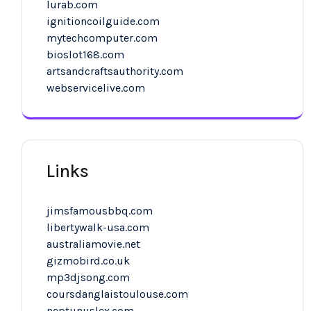
lurab.com
ignitioncoilguide.com
mytechcomputer.com
bioslot168.com
artsandcraftsauthority.com
webservicelive.com
Links
jimsfamousbbq.com
libertywalk-usa.com
australiamovie.net
gizmobird.co.uk
mp3djsong.com
coursdanglaistoulouse.com
neptunuslex.com