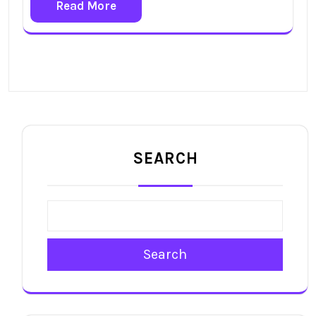
Read More
SEARCH
Search