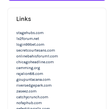
Links
stagehubs.com
1x2forum.net
login99bet.com
secretcourtesans.com
onlinebahisforum1.com
chicagoheadline.com
camming.org
rajalion88.com
goupuntacana.com
riversedgepark.com
zaseez.com
catchycrunch.com
nofaphub.com
nefertitingalls.com