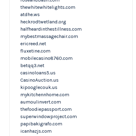
thewhitewhitelights.com
atdhe.ws
heckrodtwetland.org
halfheardinthestillness.com
mybestmassagechair.com
ericreed.net
fluxetine.com
mobilecasino8760.com
betqq3.net
casinoloans5.us
CasinoAuction.us
kipooglecouk.us
mykitchennhome.com
aumoulinvert.com
thefoodiepassport.com
superwindowproject.com
papibakigrafo.com
icanhazjs.com