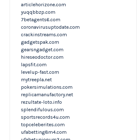
articlehorizone.com
yuqqbbzp.com
7betagents6.com
coronavirusuptodate.com
crackinstreams.com
gadgetspak.com
gearsngadget.com
hireseodoctor.com
lapsfit.com
levelup-fast.com
mytreepla.net
pokersimulations.com
replicamanufactory.net
rezultate-loto.info
splendifulous.com
sportsrecords4u.com
topceleberites.com
ufabetting8m4.com
ufabetunionum3.com