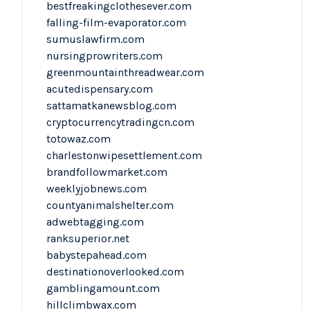
bestfreakingclothesever.com
falling-film-evaporator.com
sumuslawfirm.com
nursingprowriters.com
greenmountainthreadwear.com
acutedispensary.com
sattamatkanewsblog.com
cryptocurrencytradingcn.com
totowaz.com
charlestonwipesettlement.com
brandfollowmarket.com
weeklyjobnews.com
countyanimalshelter.com
adwebtagging.com
ranksuperior.net
babystepahead.com
destinationoverlooked.com
gamblingamount.com
hillclimbwax.com