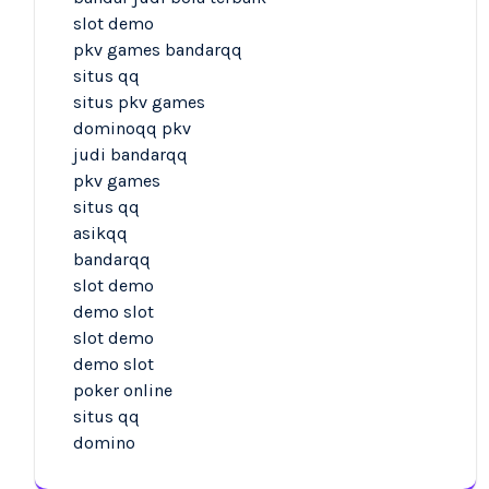
slot demo
pkv games bandarqq
situs qq
situs pkv games
dominoqq pkv
judi bandarqq
pkv games
situs qq
asikqq
bandarqq
slot demo
demo slot
slot demo
demo slot
poker online
situs qq
domino