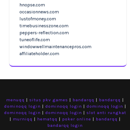
hnopse.com
occasionnews.com
lustofmoney.com
timebusinesszone.com
peppers-reflection.com
tuneoflife.com
windowwellmaintenancepros.com
affiliateholder.com
menuqq
|
situs pkv games
|
bandarqq
|
bandarqq
|
dominoqq login
|
dominoqq login
|
dominoqq login
|
dominoqq login
|
dominoqq login
|
slot anti rungkat
|
murniqq
|
hematqq
|
poker online
|
bandarqq
|
bandarqq login