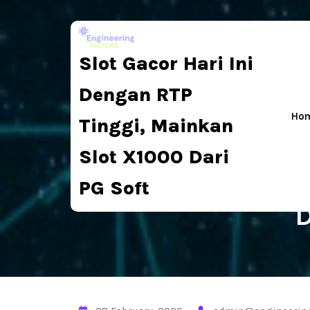
Skip
to
content
Slot Gacor Hari Ini
Dengan RTP
Ho
Tinggi, Mainkan
Slot X1000 Dari
M
PG Soft
D