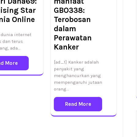
ri Dana69:
manfaat
ising Star
GBO338:
nia Online
Terobosan
dalam
 dunia internet
Perawatan
s dan terus
Kanker
ang, ada…
[ad_1] Kanker adalah
ad More
penyakit yang
menghancurkan yang
mempengaruhi jutaan
orang…
Read More