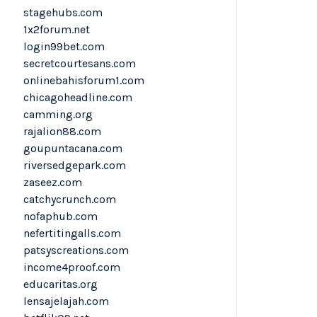
stagehubs.com
1x2forum.net
login99bet.com
secretcourtesans.com
onlinebahisforum1.com
chicagoheadline.com
camming.org
rajalion88.com
goupuntacana.com
riversedgepark.com
zaseez.com
catchycrunch.com
nofaphub.com
nefertitingalls.com
patsyscreations.com
income4proof.com
educaritas.org
lensajelajah.com