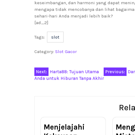
keseimbangan, dan harmoni yang dapat mening
mengapa tidak mencobanya dan lihat bagaim
sehari-hari Anda menjadi lebih baik?
[ad_2]
Tags:
slot
Category:
Slot Gacor
Post
Next:
Harta88: Tujuan Utama
Previous:
Dar
Anda untuk Hiburan Tanpa Akhir
navigation
Rela
Menjelajahi
Meng