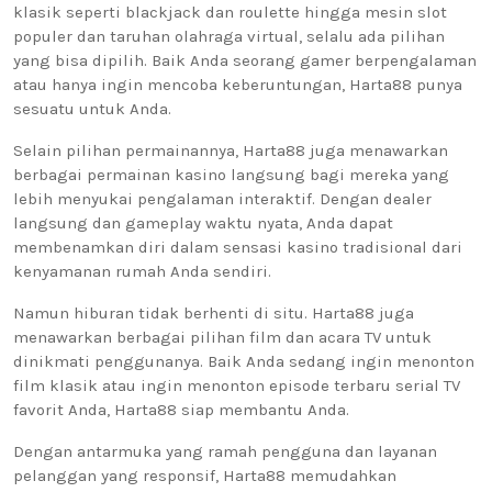
klasik seperti blackjack dan roulette hingga mesin slot
populer dan taruhan olahraga virtual, selalu ada pilihan
yang bisa dipilih. Baik Anda seorang gamer berpengalaman
atau hanya ingin mencoba keberuntungan, Harta88 punya
sesuatu untuk Anda.
Selain pilihan permainannya, Harta88 juga menawarkan
berbagai permainan kasino langsung bagi mereka yang
lebih menyukai pengalaman interaktif. Dengan dealer
langsung dan gameplay waktu nyata, Anda dapat
membenamkan diri dalam sensasi kasino tradisional dari
kenyamanan rumah Anda sendiri.
Namun hiburan tidak berhenti di situ. Harta88 juga
menawarkan berbagai pilihan film dan acara TV untuk
dinikmati penggunanya. Baik Anda sedang ingin menonton
film klasik atau ingin menonton episode terbaru serial TV
favorit Anda, Harta88 siap membantu Anda.
Dengan antarmuka yang ramah pengguna dan layanan
pelanggan yang responsif, Harta88 memudahkan