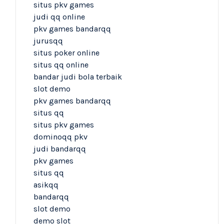
situs pkv games
judi qq online
pkv games bandarqq
jurusqq
situs poker online
situs qq online
bandar judi bola terbaik
slot demo
pkv games bandarqq
situs qq
situs pkv games
dominoqq pkv
judi bandarqq
pkv games
situs qq
asikqq
bandarqq
slot demo
demo slot