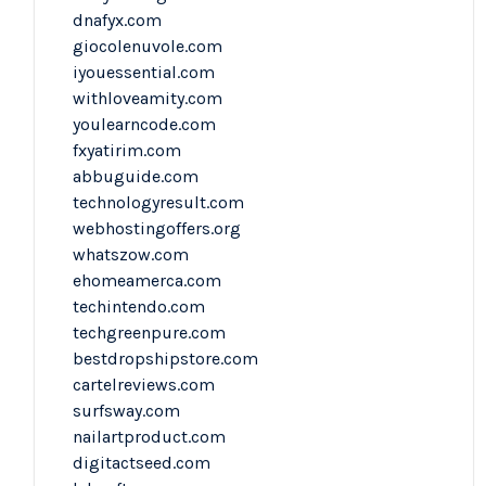
dnafyx.com
giocolenuvole.com
iyouessential.com
withloveamity.com
youlearncode.com
fxyatirim.com
abbuguide.com
technologyresult.com
webhostingoffers.org
whatszow.com
ehomeamerca.com
techintendo.com
techgreenpure.com
bestdropshipstore.com
cartelreviews.com
surfsway.com
nailartproduct.com
digitactseed.com