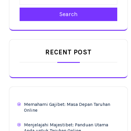
Search
RECENT POST
Memahami Gajibet: Masa Depan Taruhan
Online
Menjelajahi Majestibet: Panduan Utama
Anda untuk Taruhan Online