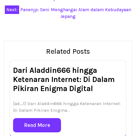
Next:
Panenjp: Seni Menghargai Alam dalam Kebudayaan
Jepang
Related Posts
Dari Aladdin666 hingga
Ketenaran Internet: Di Dalam
Pikiran Enigma Digital
[ad_1] Dari Aladdin666 hingga Ketenaran Internet:
Di Dalam Pikiran Enigma…
Read More