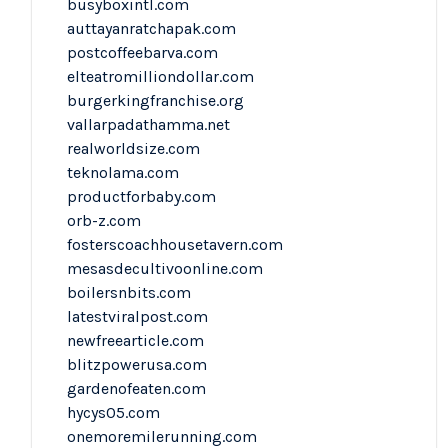
busyboxintl.com
auttayanratchapak.com
postcoffeebarva.com
elteatromilliondollar.com
burgerkingfranchise.org
vallarpadathamma.net
realworldsize.com
teknolama.com
productforbaby.com
orb-z.com
fosterscoachhousetavern.com
mesasdecultivoonline.com
boilersnbits.com
latestviralpost.com
newfreearticle.com
blitzpowerusa.com
gardenofeaten.com
hycys05.com
onemoremilerunning.com