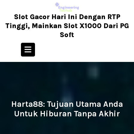
Skip
to
Slot Gacor Hari Ini Dengan RTP
content
Tinggi, Mainkan Slot X1000 Dari PG
Soft
Open
Button
Harta88: Tujuan Utama Anda
Untuk Hiburan Tanpa Akhir