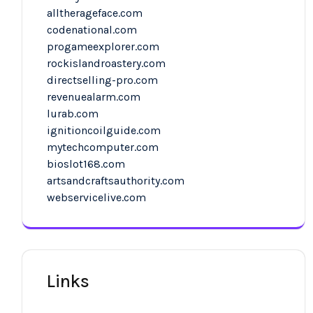
alltherageface.com
codenational.com
progameexplorer.com
rockislandroastery.com
directselling-pro.com
revenuealarm.com
lurab.com
ignitioncoilguide.com
mytechcomputer.com
bioslot168.com
artsandcraftsauthority.com
webservicelive.com
Links