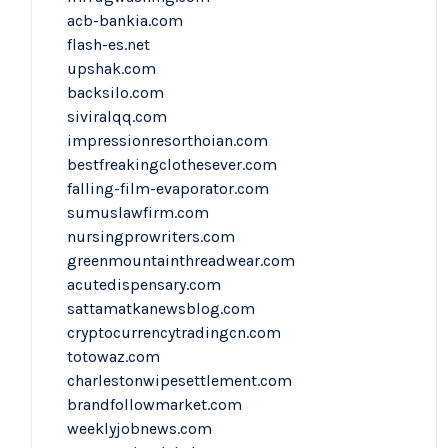
acb-bankia.com
flash-es.net
upshak.com
backsilo.com
siviralqq.com
impressionresorthoian.com
bestfreakingclothesever.com
falling-film-evaporator.com
sumuslawfirm.com
nursingprowriters.com
greenmountainthreadwear.com
acutedispensary.com
sattamatkanewsblog.com
cryptocurrencytradingcn.com
totowaz.com
charlestonwipesettlement.com
brandfollowmarket.com
weeklyjobnews.com