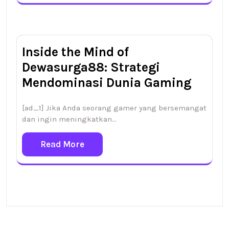
Inside the Mind of
Dewasurga88: Strategi
Mendominasi Dunia Gaming
[ad_1] Jika Anda seorang gamer yang bersemangat
dan ingin meningkatkan…
Read More