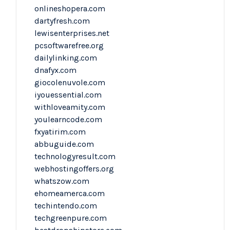
onlineshopera.com
dartyfresh.com
lewisenterprises.net
pcsoftwarefree.org
dailylinking.com
dnafyx.com
giocolenuvole.com
iyouessential.com
withloveamity.com
youlearncode.com
fxyatirim.com
abbuguide.com
technologyresult.com
webhostingoffers.org
whatszow.com
ehomeamerca.com
techintendo.com
techgreenpure.com