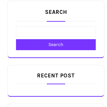
SEARCH
Search
RECENT POST