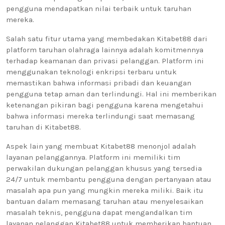
pengguna mendapatkan nilai terbaik untuk taruhan
mereka.
Salah satu fitur utama yang membedakan Kitabet88 dari
platform taruhan olahraga lainnya adalah komitmennya
terhadap keamanan dan privasi pelanggan. Platform ini
menggunakan teknologi enkripsi terbaru untuk
memastikan bahwa informasi pribadi dan keuangan
pengguna tetap aman dan terlindungi. Hal ini memberikan
ketenangan pikiran bagi pengguna karena mengetahui
bahwa informasi mereka terlindungi saat memasang
taruhan di Kitabet88.
Aspek lain yang membuat Kitabet88 menonjol adalah
layanan pelanggannya. Platform ini memiliki tim
perwakilan dukungan pelanggan khusus yang tersedia
24/7 untuk membantu pengguna dengan pertanyaan atau
masalah apa pun yang mungkin mereka miliki. Baik itu
bantuan dalam memasang taruhan atau menyelesaikan
masalah teknis, pengguna dapat mengandalkan tim
layanan pelanggan Kitabet88 untuk memberikan bantuan