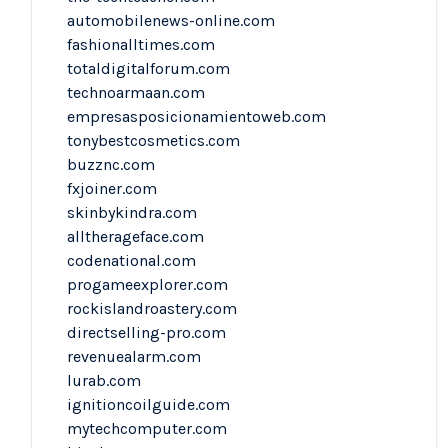
automobilenews-online.com
fashionalltimes.com
totaldigitalforum.com
technoarmaan.com
empresasposicionamientoweb.com
tonybestcosmetics.com
buzznc.com
fxjoiner.com
skinbykindra.com
alltherageface.com
codenational.com
progameexplorer.com
rockislandroastery.com
directselling-pro.com
revenuealarm.com
lurab.com
ignitioncoilguide.com
mytechcomputer.com