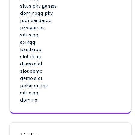
situs pkv games
dominoqq pkv
judi bandarqq
pkv games
situs qq
asikqq
bandarqq
slot demo
demo slot
slot demo
demo slot
poker online
situs qq
domino