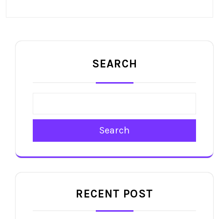
SEARCH
Search
RECENT POST