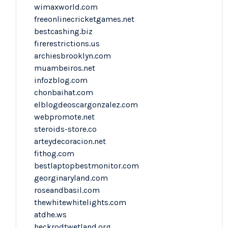
wimaxworld.com
freeonlinecricketgames.net
bestcashing.biz
firerestrictions.us
archiesbrooklyn.com
muambeiros.net
infozblog.com
chonbaihat.com
elblogdeoscargonzalez.com
webpromote.net
steroids-store.co
arteydecoracion.net
fithog.com
bestlaptopbestmonitor.com
georginaryland.com
roseandbasil.com
thewhitewhitelights.com
atdhe.ws
heckrodtwetland.org