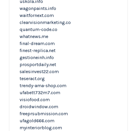
uskola.info
wagonpaints.info
waitfornext.com
clearvisionmarketing.co
quantum-code.co
whatnews.me
final-dream.com
finest-replica.net
gestioneinh.info
prosportdaily.net
salesinvest22.com
teseract.org
trendy-ama-shop.com
ufabett732m7.com
visiofood.com
droidwindow.com
freeprsubmission.com
ufagold666.com
myinteriorblog.com