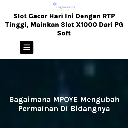
Skip
to
Slot Gacor Hari Ini Dengan RTP
content
Tinggi, Mainkan Slot X1000 Dari PG
Soft
Open
Button
Bagaimana MPOYE Mengubah
Permainan Di Bidangnya