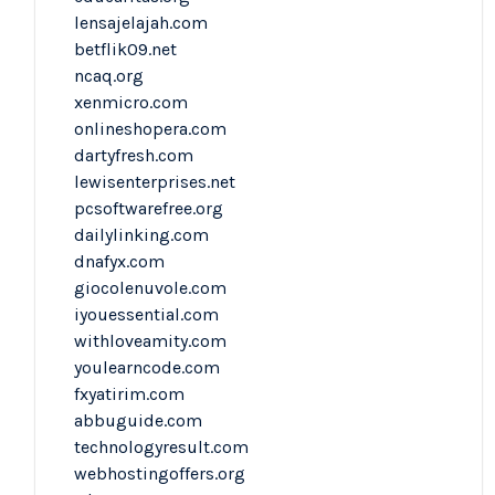
lensajelajah.com
betflik09.net
ncaq.org
xenmicro.com
onlineshopera.com
dartyfresh.com
lewisenterprises.net
pcsoftwarefree.org
dailylinking.com
dnafyx.com
giocolenuvole.com
iyouessential.com
withloveamity.com
youlearncode.com
fxyatirim.com
abbuguide.com
technologyresult.com
webhostingoffers.org