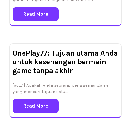
Read More
OnePlay77: Tujuan utama Anda
untuk kesenangan bermain
game tanpa akhir
[ad_1] Apakah Anda seorang penggemar game
yang mencari tujuan satu…
Read More