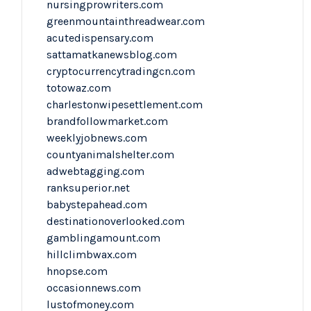
nursingprowriters.com
greenmountainthreadwear.com
acutedispensary.com
sattamatkanewsblog.com
cryptocurrencytradingcn.com
totowaz.com
charlestonwipesettlement.com
brandfollowmarket.com
weeklyjobnews.com
countyanimalshelter.com
adwebtagging.com
ranksuperior.net
babystepahead.com
destinationoverlooked.com
gamblingamount.com
hillclimbwax.com
hnopse.com
occasionnews.com
lustofmoney.com