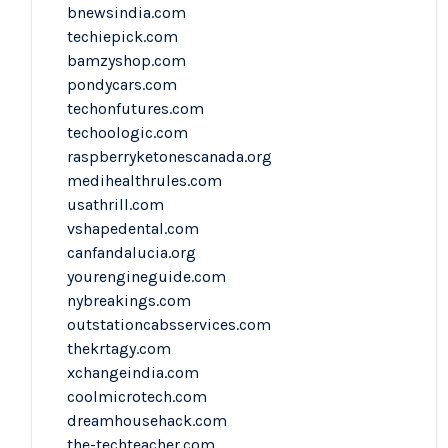
bnewsindia.com
techiepick.com
bamzyshop.com
pondycars.com
techonfutures.com
techoologic.com
raspberryketonescanada.org
medihealthrules.com
usathrill.com
vshapedental.com
canfandalucia.org
yourengineguide.com
nybreakings.com
outstationcabsservices.com
thekrtagy.com
xchangeindia.com
coolmicrotech.com
dreamhousehack.com
the-techteacher.com