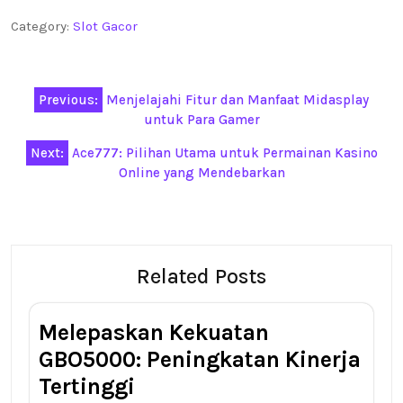
Category:
Slot Gacor
Post
Previous:
Menjelajahi Fitur dan Manfaat Midasplay
navigation
untuk Para Gamer
Next:
Ace777: Pilihan Utama untuk Permainan Kasino
Online yang Mendebarkan
Related Posts
Melepaskan Kekuatan
GBO5000: Peningkatan Kinerja
Tertinggi