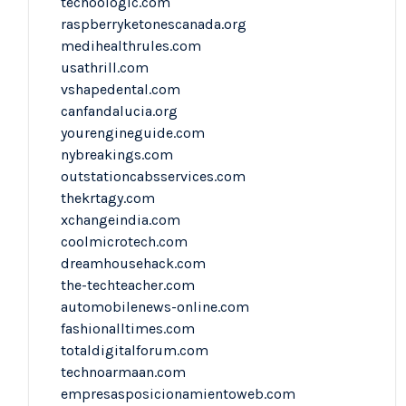
techoologic.com
raspberryketonescanada.org
medihealthrules.com
usathrill.com
vshapedental.com
canfandalucia.org
yourengineguide.com
nybreakings.com
outstationcabsservices.com
thekrtagy.com
xchangeindia.com
coolmicrotech.com
dreamhousehack.com
the-techteacher.com
automobilenews-online.com
fashionalltimes.com
totaldigitalforum.com
technoarmaan.com
empresasposicionamientoweb.com