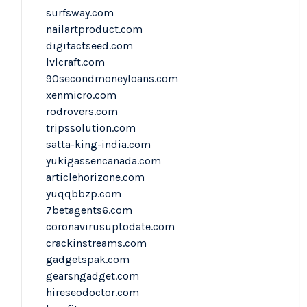
surfsway.com
nailartproduct.com
digitactseed.com
lvlcraft.com
90secondmoneyloans.com
xenmicro.com
rodrovers.com
tripssolution.com
satta-king-india.com
yukigassencanada.com
articlehorizone.com
yuqqbbzp.com
7betagents6.com
coronavirusuptodate.com
crackinstreams.com
gadgetspak.com
gearsngadget.com
hireseodoctor.com