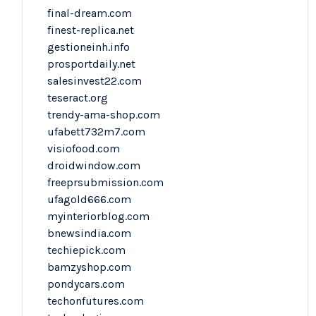
final-dream.com
finest-replica.net
gestioneinh.info
prosportdaily.net
salesinvest22.com
teseract.org
trendy-ama-shop.com
ufabett732m7.com
visiofood.com
droidwindow.com
freeprsubmission.com
ufagold666.com
myinteriorblog.com
bnewsindia.com
techiepick.com
bamzyshop.com
pondycars.com
techonfutures.com