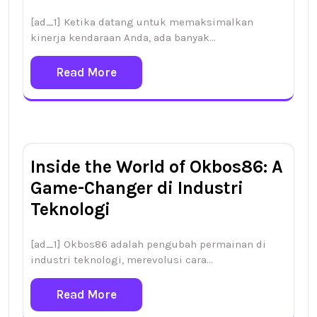
[ad_1] Ketika datang untuk memaksimalkan
kinerja kendaraan Anda, ada banyak…
Read More
Inside the World of Okbos86: A
Game-Changer di Industri
Teknologi
[ad_1] Okbos86 adalah pengubah permainan di
industri teknologi, merevolusi cara…
Read More