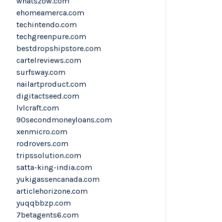
whatszow.com
ehomeamerca.com
techintendo.com
techgreenpure.com
bestdropshipstore.com
cartelreviews.com
surfsway.com
nailartproduct.com
digitactseed.com
lvlcraft.com
90secondmoneyloans.com
xenmicro.com
rodrovers.com
tripssolution.com
satta-king-india.com
yukigassencanada.com
articlehorizone.com
yuqqbbzp.com
7betagents6.com