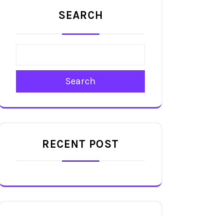
SEARCH
Search
RECENT POST