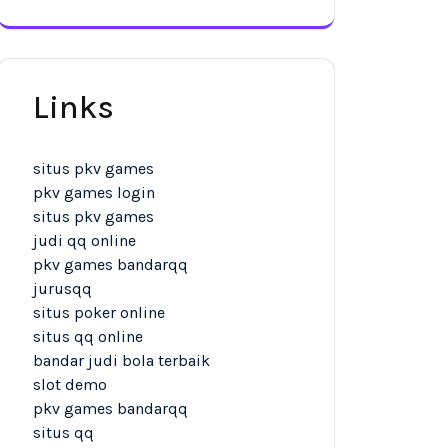
Links
situs pkv games
pkv games login
situs pkv games
judi qq online
pkv games bandarqq
jurusqq
situs poker online
situs qq online
bandar judi bola terbaik
slot demo
pkv games bandarqq
situs qq