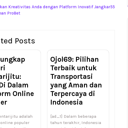
kan Kreativitas Anda dengan Platform Inovatif Jangkar55
nan Pro8et
ted Posts
ungkap
Ojol69: Pilihan
ri
Terbaik untuk
rijitu:
Transportasi
Di Dalam
yang Aman dan
orm Online
Terpercaya di
er
Indonesia
entarijitu adalah
[ad_1] Dalam beberapa
 online populer
tahun terakhir, Indonesia