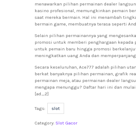
menawarkan pilihan permainan dealer langsung.
kasino profesional, memungkinkan pemain ber
saat mereka bermain. Hal ini menambah tingk
bermain game, membuatnya terasa seperti Anda
Selain pilihan permainannya yang mengesanka
promosi untuk memberi penghargaan kepada p
untuk pemain baru hingga promosi berkelanju
meningkatkan uang Anda dan memperpanjang s
Secara keseluruhan, Ace777 adalah pilihan ut
berkat banyaknya pilihan permainan, grafik rea
permainan meja, atau permainan dealer langsu
mengapa menunggu? Daftar hari ini dan mulai 
[ad_2]
Tags:
slot
Category:
Slot Gacor