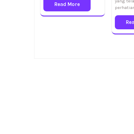
yang tel
Read More
perhatia
Re