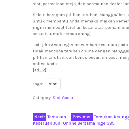
slot, permainan meja, dan permainan dealer l
Selain beragam pilihan taruhan, Mangga2bet 
untuk membantu Anda memaksimalkan kemenan
ingin membuat taruhan besar atau pemain bia
sesuatu untuk semua orang.
Jadi jika Anda ingin menambah keseruan pada 
tidak mencoba taruhan online dengan Mangga
pilihan taruhan, dan bonus besar, ini pasti m
online Anda.
[ad_2]
Tags:
slot
Category:
Slot Gacor
Post
Next:
Temukan
Previous:
Temukan Keunggu
Keseruan Judi Online Bersama Togel389