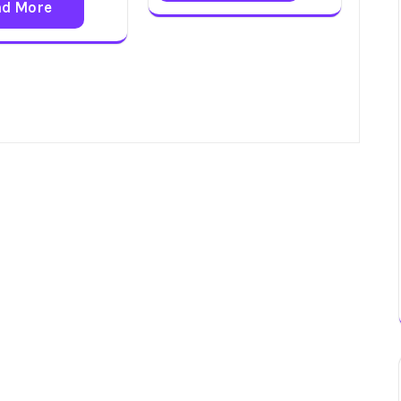
ad More