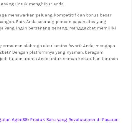
angsung untuk menghibur Anda.
juga menawarkan peluang kompetitif dan bonus besar
gan. Baik Anda seorang pemain papan atas yang
sa yang ingin bersenang-senang, Mangga2bet memiliki
permainan olahraga atau kasino favorit Anda, mengapa
2bet? Dengan platformnya yang nyaman, beragam
enjadi tujuan utama Anda untuk semua kebutuhan taruhan
lan Agen89: Produk Baru yang Revolusioner di Pasaran