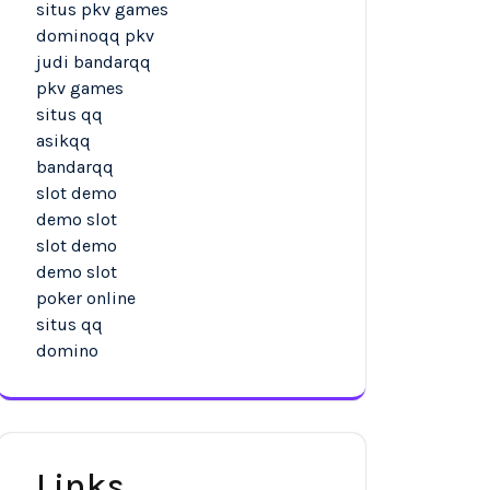
situs pkv games
dominoqq pkv
judi bandarqq
pkv games
situs qq
asikqq
bandarqq
slot demo
demo slot
slot demo
demo slot
poker online
situs qq
domino
Links