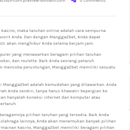
echub-com.preview-domain.com
0 Comments
kasino, maka taruhan online adalah cara sempurna
vorit Anda. Dan dengan Mangga2bet, Anda dapat
sti akan menghibur Anda selama berjam-jam.
opuler yang menawarkan beragam pilihan taruhan
poker, dan roulette. Baik Anda seorang petaruh
in mencoba peruntungan, Mangga2bet memiliki sesuatu
e di Mangga2bet adalah kemudahan yang ditawarkan. Anda
h Anda sendiri, tanpa harus khawatir bepergian ke
kan hanyalah koneksi internet dan komputer atau
ertaruh.
beragamnya pilihan taruhan yang tersedia. Baik Anda
u olahraga lainnya, Anda akan menemukan banyak pilihan
permainan kasino, Mangga2bet memiliki beragam pilihan