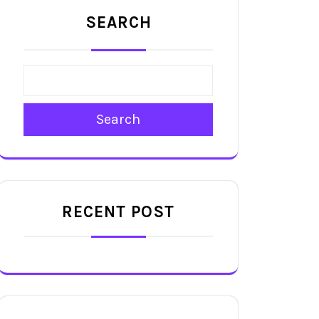
SEARCH
Search
RECENT POST