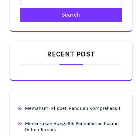
Search
RECENT POST
Memahami Plisbet: Panduan Komprehensif
Menemukan Bunga99: Pengalaman Kasino
Online Terbaik