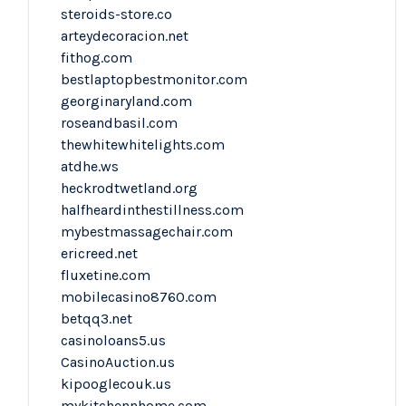
steroids-store.co
arteydecoracion.net
fithog.com
bestlaptopbestmonitor.com
georginaryland.com
roseandbasil.com
thewhitewhitelights.com
atdhe.ws
heckrodtwetland.org
halfheardinthestillness.com
mybestmassagechair.com
ericreed.net
fluxetine.com
mobilecasino8760.com
betqq3.net
casinoloans5.us
CasinoAuction.us
kipooglecouk.us
mykitchennhome.com