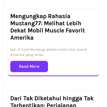
Mengungkap Rahasia
Mustang77: Melihat Lebih
Dekat Mobil Muscle Favorit
Amerika
[ad_1] Ford Mustang adalah mobil otot ikonik
Amerika yang telah…
Read More
Dari Tak Diketahui hingga Tak
Terhentikan: Perjalanan