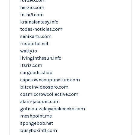
roro90.com
herzio.com
in-hi5.com
krainafantasy.info
todas-noticias.com
senikartu.com
rusportal.net
watty.io
livinginthesun.info
itsriz.com
cargoods.shop
capetownacupuncture.com
bitcoinvideospro.com
cosmiccrowcollective.com
alain-jacquet.com
gotisouizakayabakeneko.com
meshpoint.me
spongebob.net
busyboxintl.com