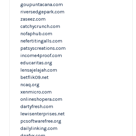
goupuntacana.com
riversedgepark.com
zaseez.com
catchycrunch.com
nofaphub.com
nefertitingalls.com
patsyscreations.com
income4proof.com
educaritas.org
lensajelajah.com
betflik09.net
ncaq.org
xenmicro.com
onlineshopera.com
dartyfresh.com
lewisenterprises.net
pcsoftwarefree.org
dailylinking.com
dnafyx.com