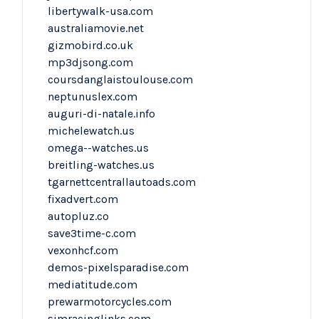
libertywalk-usa.com
australiamovie.net
gizmobird.co.uk
mp3djsong.com
coursdanglaistoulouse.com
neptunuslex.com
auguri-di-natale.info
michelewatch.us
omega--watches.us
breitling-watches.us
tgarnettcentrallautoads.com
fixadvert.com
autopluz.co
save3time-c.com
vexonhcf.com
demos-pixelsparadise.com
mediatitude.com
prewarmotorcycles.com
simracinglinks.com