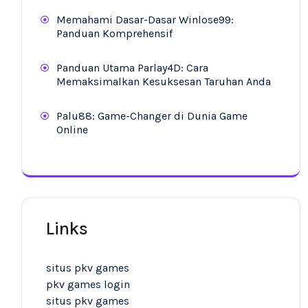
Memahami Dasar-Dasar Winlose99:
Panduan Komprehensif
Panduan Utama Parlay4D: Cara
Memaksimalkan Kesuksesan Taruhan Anda
Palu88: Game-Changer di Dunia Game
Online
Links
situs pkv games
pkv games login
situs pkv games