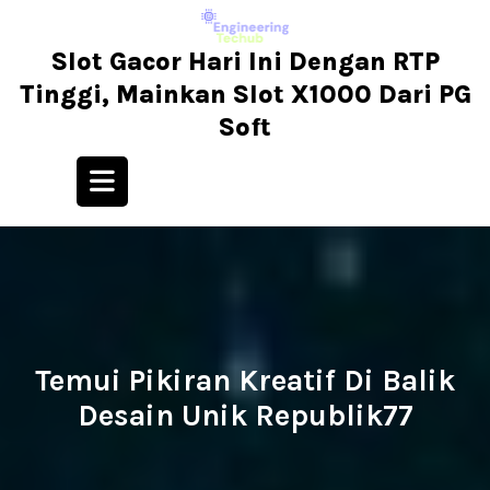
Skip
to
Slot Gacor Hari Ini Dengan RTP
content
Tinggi, Mainkan Slot X1000 Dari PG
Soft
Open
Button
Temui Pikiran Kreatif Di Balik
Desain Unik Republik77