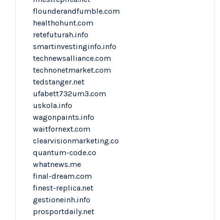
flounderandfumble.com
healthohunt.com
retefuturah.info
smartinvestinginfo.info
technewsalliance.com
technonetmarket.com
tedstanger.net
ufabett732um3.com
uskola.info
wagonpaints.info
waitfornext.com
clearvisionmarketing.co
quantum-code.co
whatnews.me
final-dream.com
finest-replica.net
gestioneinh.info
prosportdaily.net