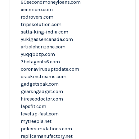
90secondmoneyloans.com
xenmicro.com
rodrovers.com
tripssolution.com
satta-king-india.com
yukigassencanada.com
articlehorizone.com
yuqqbbzp.com
7betagents6.com
coronavirusuptodate.com
crackinstreams.com
gadgetspak.com
gearsngadget.com
hireseodoctor.com
lapsfit.com
levelup-fast.com
mytreepla.net
pokersimulations.com
replicamanufactory.net