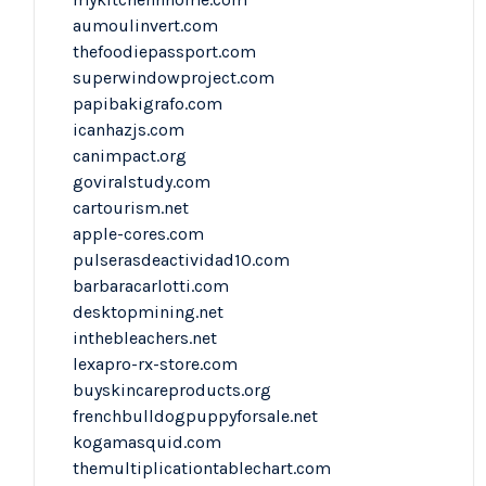
aumoulinvert.com
thefoodiepassport.com
superwindowproject.com
papibakigrafo.com
icanhazjs.com
canimpact.org
goviralstudy.com
cartourism.net
apple-cores.com
pulserasdeactividad10.com
barbaracarlotti.com
desktopmining.net
inthebleachers.net
lexapro-rx-store.com
buyskincareproducts.org
frenchbulldogpuppyforsale.net
kogamasquid.com
themultiplicationtablechart.com