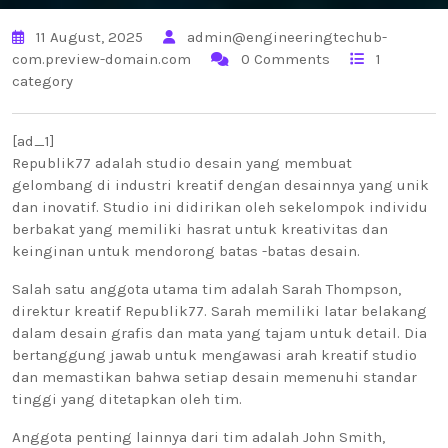
11 August, 2025
admin@engineeringtechub-
com.preview-domain.com
0 Comments
1
category
[ad_1]
Republik77 adalah studio desain yang membuat
gelombang di industri kreatif dengan desainnya yang unik
dan inovatif. Studio ini didirikan oleh sekelompok individu
berbakat yang memiliki hasrat untuk kreativitas dan
keinginan untuk mendorong batas -batas desain.
Salah satu anggota utama tim adalah Sarah Thompson,
direktur kreatif Republik77. Sarah memiliki latar belakang
dalam desain grafis dan mata yang tajam untuk detail. Dia
bertanggung jawab untuk mengawasi arah kreatif studio
dan memastikan bahwa setiap desain memenuhi standar
tinggi yang ditetapkan oleh tim.
Anggota penting lainnya dari tim adalah John Smith,