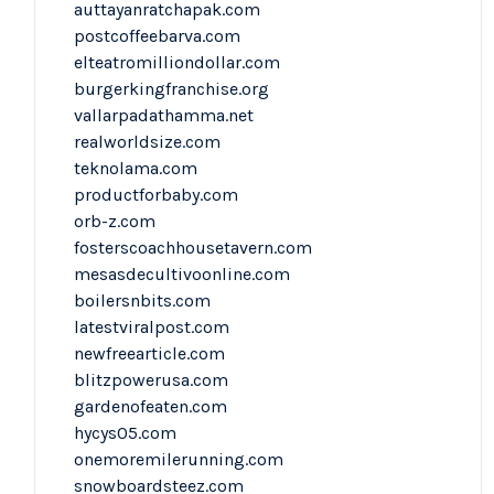
auttayanratchapak.com
postcoffeebarva.com
elteatromilliondollar.com
burgerkingfranchise.org
vallarpadathamma.net
realworldsize.com
teknolama.com
productforbaby.com
orb-z.com
fosterscoachhousetavern.com
mesasdecultivoonline.com
boilersnbits.com
latestviralpost.com
newfreearticle.com
blitzpowerusa.com
gardenofeaten.com
hycys05.com
onemoremilerunning.com
snowboardsteez.com