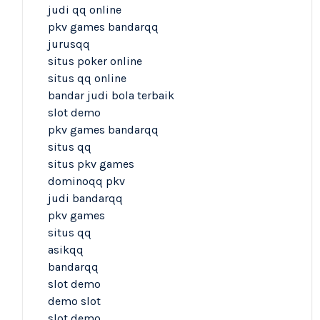
judi qq online
pkv games bandarqq
jurusqq
situs poker online
situs qq online
bandar judi bola terbaik
slot demo
pkv games bandarqq
situs qq
situs pkv games
dominoqq pkv
judi bandarqq
pkv games
situs qq
asikqq
bandarqq
slot demo
demo slot
slot demo