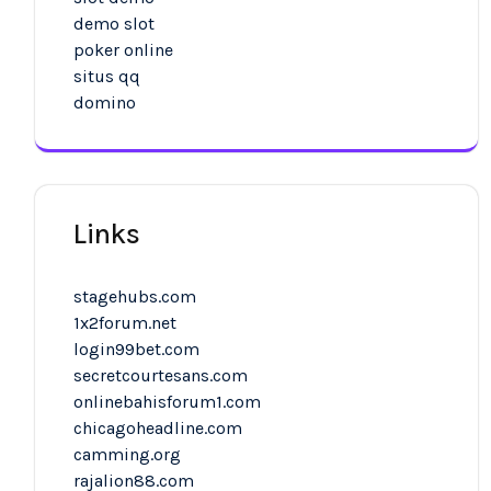
demo slot
poker online
situs qq
domino
Links
stagehubs.com
1x2forum.net
login99bet.com
secretcourtesans.com
onlinebahisforum1.com
chicagoheadline.com
camming.org
rajalion88.com