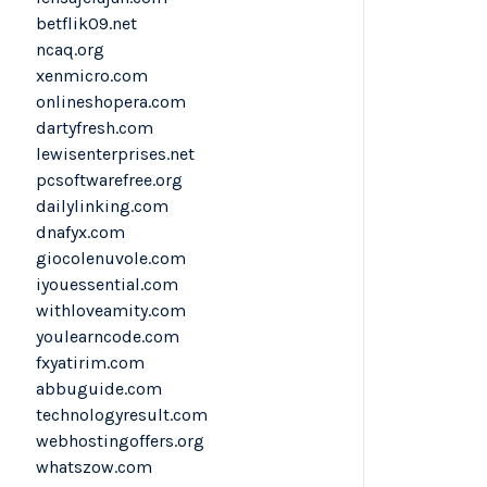
betflik09.net
ncaq.org
xenmicro.com
onlineshopera.com
dartyfresh.com
lewisenterprises.net
pcsoftwarefree.org
dailylinking.com
dnafyx.com
giocolenuvole.com
iyouessential.com
withloveamity.com
youlearncode.com
fxyatirim.com
abbuguide.com
technologyresult.com
webhostingoffers.org
whatszow.com