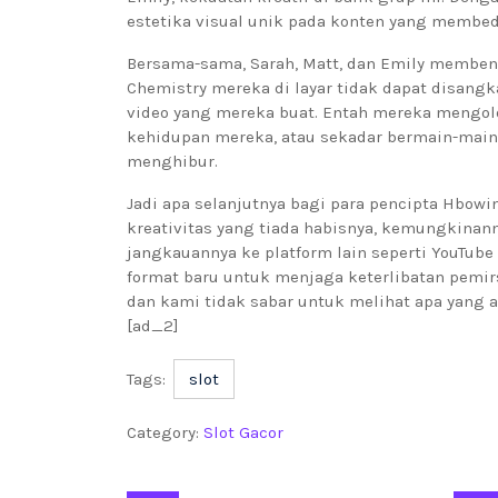
estetika visual unik pada konten yang membed
Bersama-sama, Sarah, Matt, dan Emily memben
Chemistry mereka di layar tidak dapat disangk
video yang mereka buat. Entah mereka mengolok-
kehidupan mereka, atau sekadar bermain-main,
menghibur.
Jadi apa selanjutnya bagi para pencipta Hbo
kreativitas yang tiada habisnya, kemungkinan
jangkauannya ke platform lain seperti YouTube
format baru untuk menjaga keterlibatan pemirs
dan kami tidak sabar untuk melihat apa yang 
[ad_2]
Tags:
slot
Category:
Slot Gacor