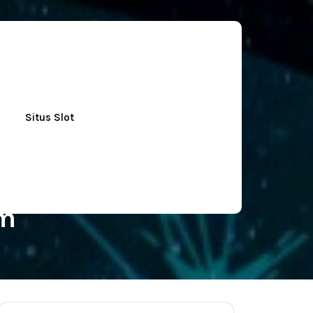
Situs Slot
:
am