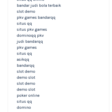
bandar judi bola terbaik
slot demo
pkv games bandarqq
situs qq
situs pkv games
dominoqq pkv
judi bandarqq
pkv games
situs qq
asikqq
bandarqq
slot demo
demo slot
slot demo
demo slot
poker online
situs qq
domino