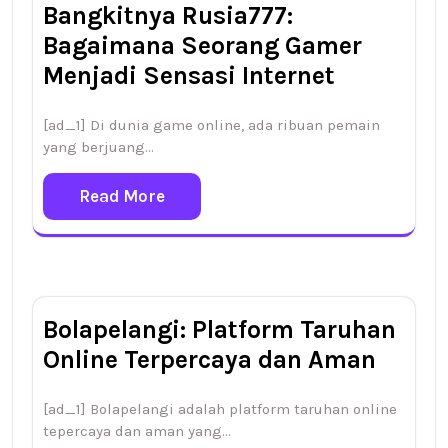
Bangkitnya Rusia777:
Bagaimana Seorang Gamer
Menjadi Sensasi Internet
[ad_1] Di dunia game online, ada ribuan pemain
yang berjuang…
Read More
Bolapelangi: Platform Taruhan
Online Terpercaya dan Aman
[ad_1] Bolapelangi adalah platform taruhan online
tepercaya dan aman yang…