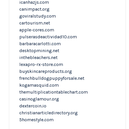
icanhazjs.com
canimpact.org
goviralstudy.com
cartourism.net
apple-cores.com
pulserasdeactividad10.com
barbaracarlotti.com
desktopmining.net
inthebleachers.net
lexapro-rx-store.com
buyskincareproducts.org
frenchbulldogpuppyforsale.net
kogamasquid.com
themultiplicationtablechart.com
casinoglamour.org
dextercoin.io
christianarticledirectory.org
5homestyle.com