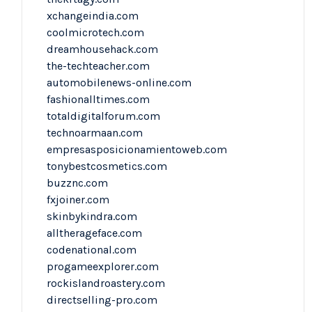
xchangeindia.com
coolmicrotech.com
dreamhousehack.com
the-techteacher.com
automobilenews-online.com
fashionalltimes.com
totaldigitalforum.com
technoarmaan.com
empresasposicionamientoweb.com
tonybestcosmetics.com
buzznc.com
fxjoiner.com
skinbykindra.com
alltherageface.com
codenational.com
progameexplorer.com
rockislandroastery.com
directselling-pro.com