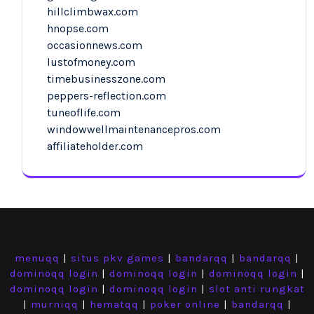
hillclimbwax.com
hnopse.com
occasionnews.com
lustofmoney.com
timebusinesszone.com
peppers-reflection.com
tuneoflife.com
windowwellmaintenancepros.com
affiliateholder.com
menuqq
|
situs pkv games
|
bandarqq
|
bandarqq
|
dominoqq login
|
dominoqq login
|
dominoqq login
|
dominoqq login
|
dominoqq login
|
slot anti rungkat
|
murniqq
|
hematqq
|
poker online
|
bandarqq
|