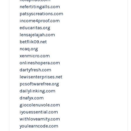
nefertitingalls.com
patsyscreations.com
income4proof.com
educaritas.org
lensajelajah.com
betflik09.net
ncaq.org
xenmicro.com
onlineshopera.com
dartyfresh.com
lewisenterprises.net
pcsoftwarefree.org
dailylinking.com
dnafyx.com
giocolenuvole.com
iyouessential.com
withloveamity.com
youlearncode.com