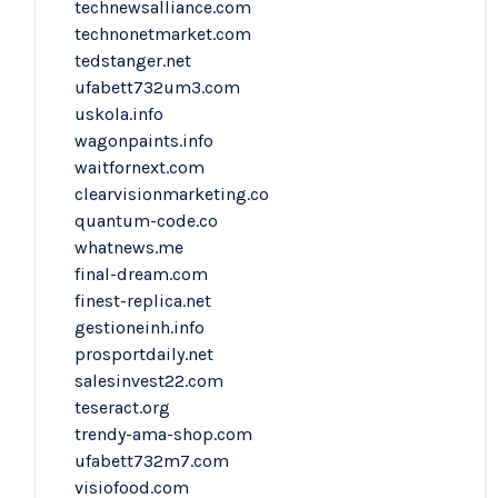
technewsalliance.com
technonetmarket.com
tedstanger.net
ufabett732um3.com
uskola.info
wagonpaints.info
waitfornext.com
clearvisionmarketing.co
quantum-code.co
whatnews.me
final-dream.com
finest-replica.net
gestioneinh.info
prosportdaily.net
salesinvest22.com
teseract.org
trendy-ama-shop.com
ufabett732m7.com
visiofood.com