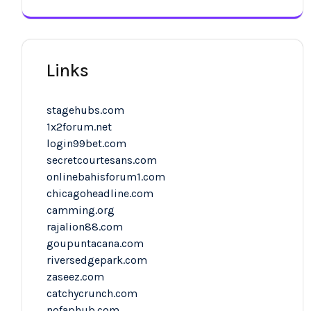
Links
stagehubs.com
1x2forum.net
login99bet.com
secretcourtesans.com
onlinebahisforum1.com
chicagoheadline.com
camming.org
rajalion88.com
goupuntacana.com
riversedgepark.com
zaseez.com
catchycrunch.com
nofaphub.com