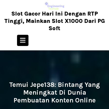
Skip
to
Slot Gacor Hari Ini Dengan RTP
content
Tinggi, Mainkan Slot X1000 Dari PG
Soft
Open
Button
Temui Jepe138: Bintang Yang
Meningkat Di Dunia
Pembuatan Konten Online