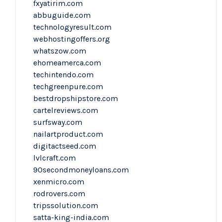
fxyatirim.com
abbuguide.com
technologyresult.com
webhostingoffers.org
whatszow.com
ehomeamerca.com
techintendo.com
techgreenpure.com
bestdropshipstore.com
cartelreviews.com
surfsway.com
nailartproduct.com
digitactseed.com
lvlcraft.com
90secondmoneyloans.com
xenmicro.com
rodrovers.com
tripssolution.com
satta-king-india.com