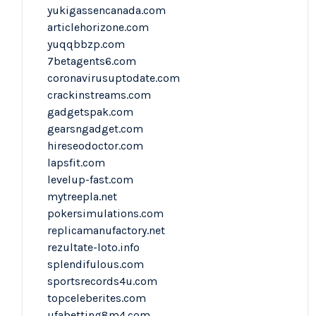
yukigassencanada.com
articlehorizone.com
yuqqbbzp.com
7betagents6.com
coronavirusuptodate.com
crackinstreams.com
gadgetspak.com
gearsngadget.com
hireseodoctor.com
lapsfit.com
levelup-fast.com
mytreepla.net
pokersimulations.com
replicamanufactory.net
rezultate-loto.info
splendifulous.com
sportsrecords4u.com
topceleberites.com
ufabetting8m4.com