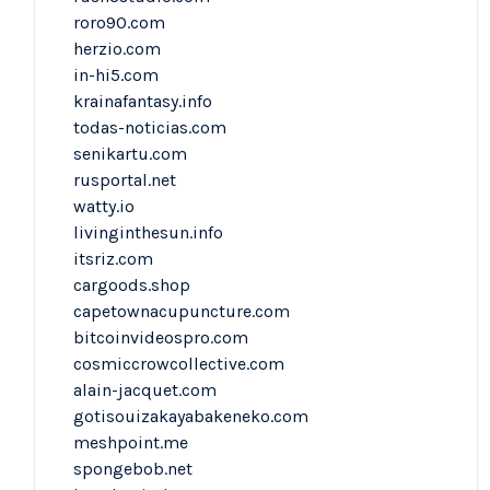
roro90.com
herzio.com
in-hi5.com
krainafantasy.info
todas-noticias.com
senikartu.com
rusportal.net
watty.io
livinginthesun.info
itsriz.com
cargoods.shop
capetownacupuncture.com
bitcoinvideospro.com
cosmiccrowcollective.com
alain-jacquet.com
gotisouizakayabakeneko.com
meshpoint.me
spongebob.net