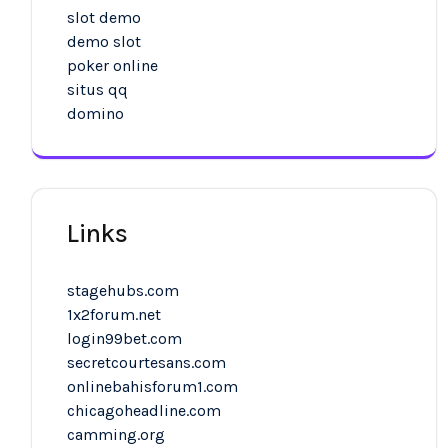
slot demo
demo slot
poker online
situs qq
domino
Links
stagehubs.com
1x2forum.net
login99bet.com
secretcourtesans.com
onlinebahisforum1.com
chicagoheadline.com
camming.org