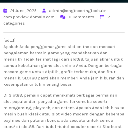
21 June, 2025
admin@engineeringtechub-
com.preview-domain.com
0 Comments
2
categories
[ad_1]
Apakah Anda penggemar game slot online dan mencari
pengalaman bermain game yang mendebarkan dan
menarik? Tidak terlihat lagi dari slot88, tujuan akhir untuk
semua kebutuhan game slot online Anda. Dengan berbagai
macam game untuk dipilih, grafik terkemuka, dan fitur
menarik, SLOT88 pasti akan memberi Anda jam hiburan dan
kesempatan untuk menang besar.
Di Slot88, pemain dapat menikmati berbagai permainan
slot populer dari penyedia game terkemuka seperti
microgaming, playtech, dan netent. Apakah Anda lebih suka
mesin buah klasik atau slot video modern dengan beberapa
paylines dan putaran bonus, ada sesuatu untuk semua
orang di slot88. Dari judul -judul populer seperti Starburst