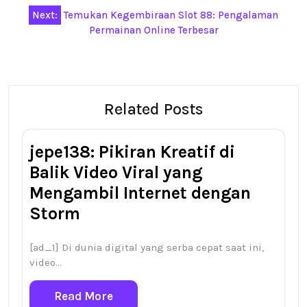
Next:
Temukan Kegembiraan Slot 88: Pengalaman
Permainan Online Terbesar
Related Posts
jepe138: Pikiran Kreatif di
Balik Video Viral yang
Mengambil Internet dengan
Storm
[ad_1] Di dunia digital yang serba cepat saat ini,
video…
Read More