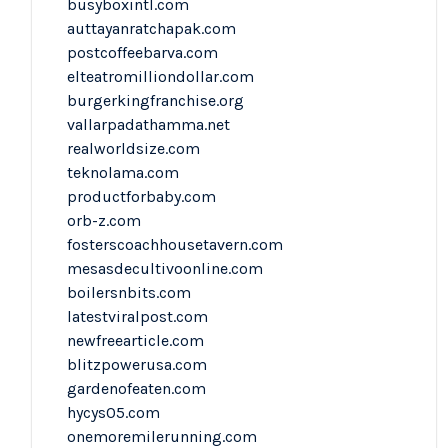
busyboxintl.com
auttayanratchapak.com
postcoffeebarva.com
elteatromilliondollar.com
burgerkingfranchise.org
vallarpadathamma.net
realworldsize.com
teknolama.com
productforbaby.com
orb-z.com
fosterscoachhousetavern.com
mesasdecultivoonline.com
boilersnbits.com
latestviralpost.com
newfreearticle.com
blitzpowerusa.com
gardenofeaten.com
hycys05.com
onemoremilerunning.com