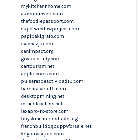
mykitchennhome.com
aumoulinvert.com
thefoodiepassport.com
superwindowproject.com
papibakigrafo.com
icanhazjs.com
canimpact.org
goviralstudy.com
cartourism.net
apple-cores.com
pulserasdeactividad10.com
barbaracarlotti.com
desktopmining.net
inthebleachers.net
lexapro-rx-store.com
buyskincareproducts.org
frenchbulldogpuppyforsale.net
kogamasquid.com