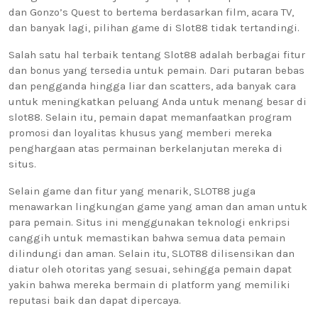
dan Gonzo’s Quest to bertema berdasarkan film, acara TV,
dan banyak lagi, pilihan game di Slot88 tidak tertandingi.
Salah satu hal terbaik tentang Slot88 adalah berbagai fitur
dan bonus yang tersedia untuk pemain. Dari putaran bebas
dan pengganda hingga liar dan scatters, ada banyak cara
untuk meningkatkan peluang Anda untuk menang besar di
slot88. Selain itu, pemain dapat memanfaatkan program
promosi dan loyalitas khusus yang memberi mereka
penghargaan atas permainan berkelanjutan mereka di
situs.
Selain game dan fitur yang menarik, SLOT88 juga
menawarkan lingkungan game yang aman dan aman untuk
para pemain. Situs ini menggunakan teknologi enkripsi
canggih untuk memastikan bahwa semua data pemain
dilindungi dan aman. Selain itu, SLOT88 dilisensikan dan
diatur oleh otoritas yang sesuai, sehingga pemain dapat
yakin bahwa mereka bermain di platform yang memiliki
reputasi baik dan dapat dipercaya.