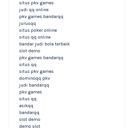
situs pkv games
judi qq online
pkv games bandarqq
jurusqq
situs poker online
situs qq online
bandar judi bola terbaik
slot demo
pkv games bandarqq
situs qq
situs pkv games
dominoqq pkv
judi bandarqq
pkv games
situs qq
asikqq
bandarqq
slot demo
demo slot