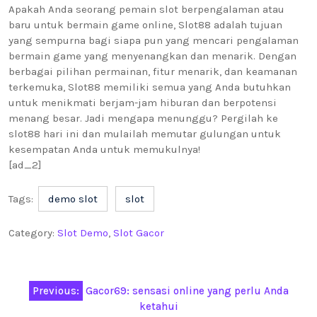
Apakah Anda seorang pemain slot berpengalaman atau
baru untuk bermain game online, Slot88 adalah tujuan
yang sempurna bagi siapa pun yang mencari pengalaman
bermain game yang menyenangkan dan menarik. Dengan
berbagai pilihan permainan, fitur menarik, dan keamanan
terkemuka, Slot88 memiliki semua yang Anda butuhkan
untuk menikmati berjam-jam hiburan dan berpotensi
menang besar. Jadi mengapa menunggu? Pergilah ke
slot88 hari ini dan mulailah memutar gulungan untuk
kesempatan Anda untuk memukulnya!
[ad_2]
Tags:
demo slot
slot
Category:
Slot Demo
,
Slot Gacor
Post
Previous:
Gacor69: sensasi online yang perlu Anda
navigation
ketahui