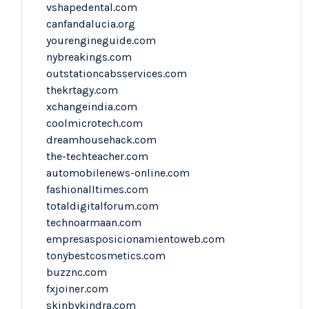
vshapedental.com
canfandalucia.org
yourengineguide.com
nybreakings.com
outstationcabsservices.com
thekrtagy.com
xchangeindia.com
coolmicrotech.com
dreamhousehack.com
the-techteacher.com
automobilenews-online.com
fashionalltimes.com
totaldigitalforum.com
technoarmaan.com
empresasposicionamientoweb.com
tonybestcosmetics.com
buzznc.com
fxjoiner.com
skinbykindra.com