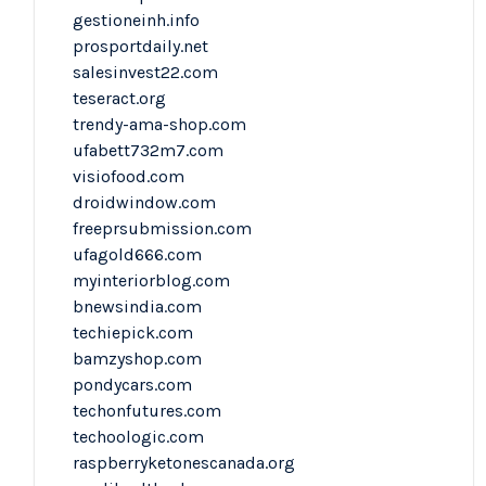
gestioneinh.info
prosportdaily.net
salesinvest22.com
teseract.org
trendy-ama-shop.com
ufabett732m7.com
visiofood.com
droidwindow.com
freeprsubmission.com
ufagold666.com
myinteriorblog.com
bnewsindia.com
techiepick.com
bamzyshop.com
pondycars.com
techonfutures.com
techoologic.com
raspberryketonescanada.org