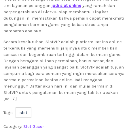
tim layanan pelanggan
judi slot online
yang ramah dan
berpengetahuan di SlotVIP siap membantu. Tingkat
dukungan ini memastikan bahwa pemain dapat menikmati
pengalaman bermain game yang bebas stres tanpa
hambatan apa pun.
Secara keseluruhan, SlotVIP adalah platform kasino online
terkemuka yang memenuhi janjinya untuk memberikan
sensasi dan kegembiraan tertinggi dalam bermain game.
Dengan beragam pilihan permainan, bonus besar, dan
layanan pelanggan yang sangat baik, SlotVIP adalah tujuan
sempurna bagi para pemain yang ingin merasakan serunya
bermain permainan kasino online. Jadi mengapa
menunggu? Daftar akun hari ini dan mulai bermain di
SlotVIP untuk pengalaman bermain yang tak terlupakan.
[ad_2]
Tags:
slot
Category:
Slot Gacor