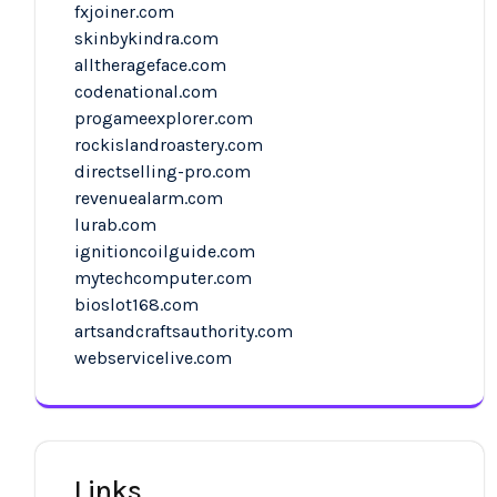
fxjoiner.com
skinbykindra.com
alltherageface.com
codenational.com
progameexplorer.com
rockislandroastery.com
directselling-pro.com
revenuealarm.com
lurab.com
ignitioncoilguide.com
mytechcomputer.com
bioslot168.com
artsandcraftsauthority.com
webservicelive.com
Links