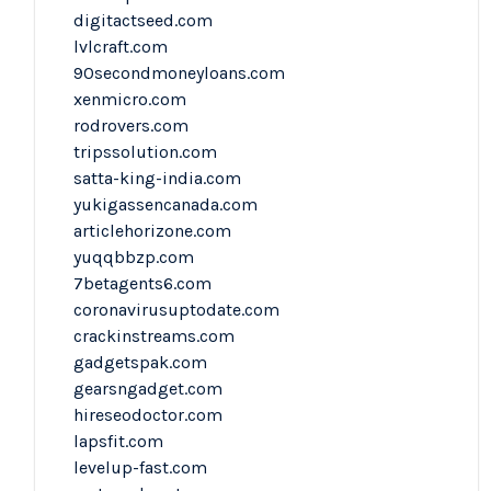
digitactseed.com
lvlcraft.com
90secondmoneyloans.com
xenmicro.com
rodrovers.com
tripssolution.com
satta-king-india.com
yukigassencanada.com
articlehorizone.com
yuqqbbzp.com
7betagents6.com
coronavirusuptodate.com
crackinstreams.com
gadgetspak.com
gearsngadget.com
hireseodoctor.com
lapsfit.com
levelup-fast.com