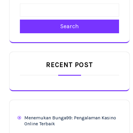
Search
RECENT POST
Menemukan Bunga99: Pengalaman Kasino
Online Terbaik