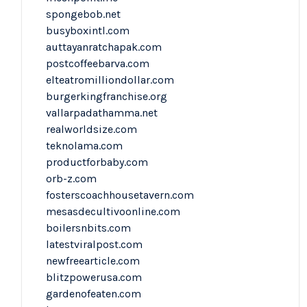
spongebob.net
busyboxintl.com
auttayanratchapak.com
postcoffeebarva.com
elteatromilliondollar.com
burgerkingfranchise.org
vallarpadathamma.net
realworldsize.com
teknolama.com
productforbaby.com
orb-z.com
fosterscoachhousetavern.com
mesasdecultivoonline.com
boilersnbits.com
latestviralpost.com
newfreearticle.com
blitzpowerusa.com
gardenofeaten.com