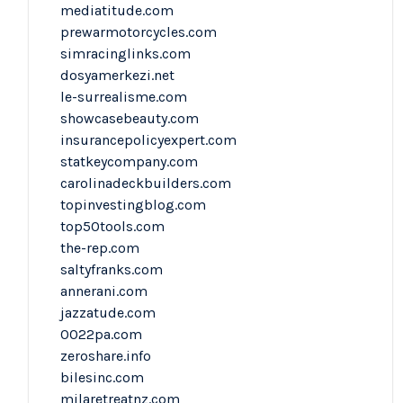
mediatitude.com
prewarmotorcycles.com
simracinglinks.com
dosyamerkezi.net
le-surrealisme.com
showcasebeauty.com
insurancepolicyexpert.com
statkeycompany.com
carolinadeckbuilders.com
topinvestingblog.com
top50tools.com
the-rep.com
saltyfranks.com
annerani.com
jazzatude.com
0022pa.com
zeroshare.info
bilesinc.com
milaretreatnz.com