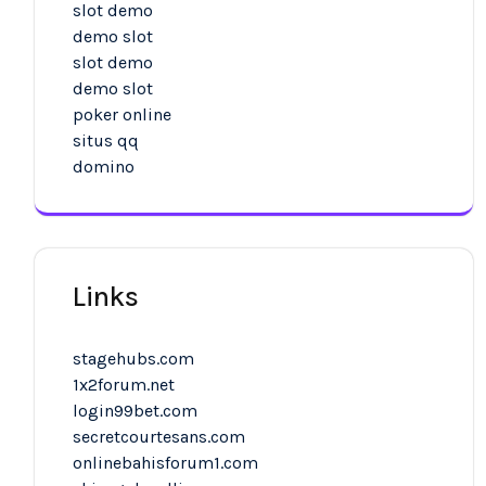
slot demo
demo slot
slot demo
demo slot
poker online
situs qq
domino
Links
stagehubs.com
1x2forum.net
login99bet.com
secretcourtesans.com
onlinebahisforum1.com