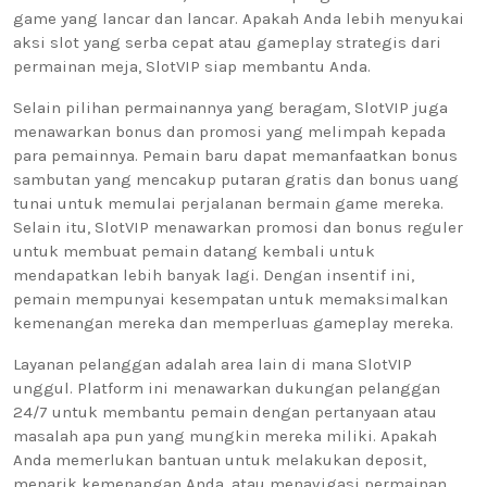
game yang lancar dan lancar. Apakah Anda lebih menyukai
aksi slot yang serba cepat atau gameplay strategis dari
permainan meja, SlotVIP siap membantu Anda.
Selain pilihan permainannya yang beragam, SlotVIP juga
menawarkan bonus dan promosi yang melimpah kepada
para pemainnya. Pemain baru dapat memanfaatkan bonus
sambutan yang mencakup putaran gratis dan bonus uang
tunai untuk memulai perjalanan bermain game mereka.
Selain itu, SlotVIP menawarkan promosi dan bonus reguler
untuk membuat pemain datang kembali untuk
mendapatkan lebih banyak lagi. Dengan insentif ini,
pemain mempunyai kesempatan untuk memaksimalkan
kemenangan mereka dan memperluas gameplay mereka.
Layanan pelanggan adalah area lain di mana SlotVIP
unggul. Platform ini menawarkan dukungan pelanggan
24/7 untuk membantu pemain dengan pertanyaan atau
masalah apa pun yang mungkin mereka miliki. Apakah
Anda memerlukan bantuan untuk melakukan deposit,
menarik kemenangan Anda, atau menavigasi permainan,