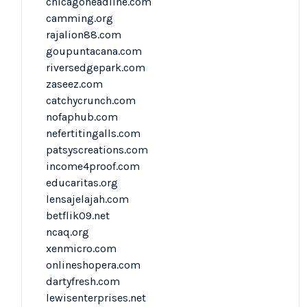
chicagoheadline.com
camming.org
rajalion88.com
goupuntacana.com
riversedgepark.com
zaseez.com
catchycrunch.com
nofaphub.com
nefertitingalls.com
patsyscreations.com
income4proof.com
educaritas.org
lensajelajah.com
betflik09.net
ncaq.org
xenmicro.com
onlineshopera.com
dartyfresh.com
lewisenterprises.net