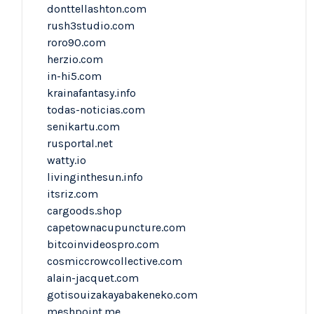
donttellashton.com
rush3studio.com
roro90.com
herzio.com
in-hi5.com
krainafantasy.info
todas-noticias.com
senikartu.com
rusportal.net
watty.io
livinginthesun.info
itsriz.com
cargoods.shop
capetownacupuncture.com
bitcoinvideospro.com
cosmiccrowcollective.com
alain-jacquet.com
gotisouizakayabakeneko.com
meshpoint.me