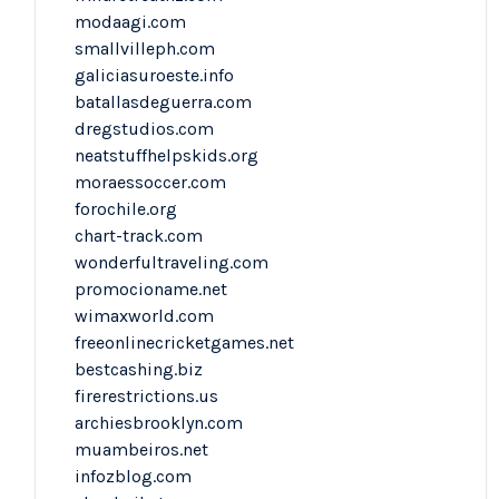
modaagi.com
smallvilleph.com
galiciasuroeste.info
batallasdeguerra.com
dregstudios.com
neatstuffhelpskids.org
moraessoccer.com
forochile.org
chart-track.com
wonderfultraveling.com
promocioname.net
wimaxworld.com
freeonlinecricketgames.net
bestcashing.biz
firerestrictions.us
archiesbrooklyn.com
muambeiros.net
infozblog.com