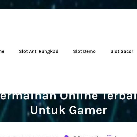
me
Slot Anti Rungkad
Slot Demo
Slot Gacor
QQDEWA: Platform
ermainan Online Terba
Untuk Gamer