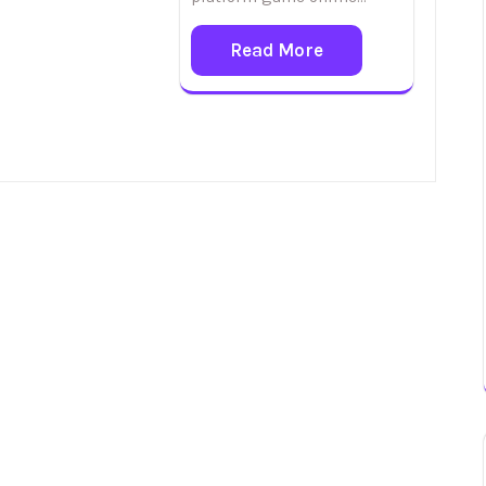
Read More