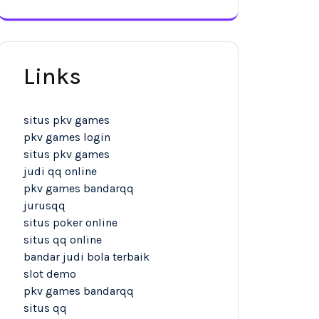
Links
situs pkv games
pkv games login
situs pkv games
judi qq online
pkv games bandarqq
jurusqq
situs poker online
situs qq online
bandar judi bola terbaik
slot demo
pkv games bandarqq
situs qq