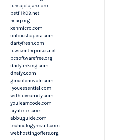
lensajelajah.com
betflik09.net
ncaq.org
xenmicro.com
onlineshopera.com
dartyfresh.com
lewisenterprises.net
pcsoftwarefree.org
dailylinking.com
dnafyx.com
giocolenuvole.com
iyouessential.com
withloveamity.com
youlearncode.com
fxyatirim.com
abbuguide.com
technologyresult.com
webhostingoffers.org