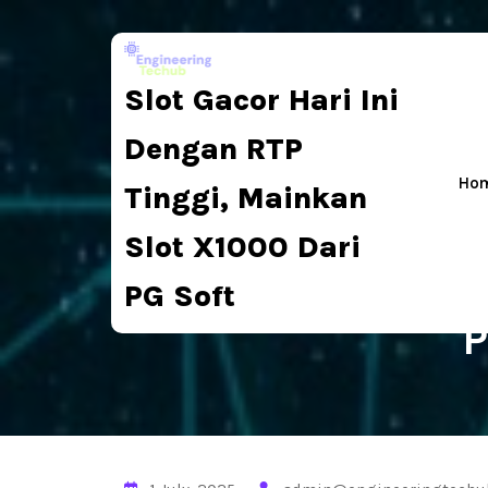
Skip
to
content
Slot Gacor Hari Ini
Dengan RTP
Ho
Tinggi, Mainkan
Slot X1000 Dari
PG Soft
P