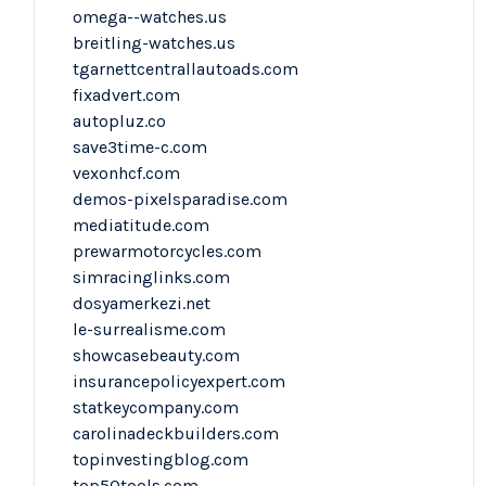
omega--watches.us
breitling-watches.us
tgarnettcentrallautoads.com
fixadvert.com
autopluz.co
save3time-c.com
vexonhcf.com
demos-pixelsparadise.com
mediatitude.com
prewarmotorcycles.com
simracinglinks.com
dosyamerkezi.net
le-surrealisme.com
showcasebeauty.com
insurancepolicyexpert.com
statkeycompany.com
carolinadeckbuilders.com
topinvestingblog.com
top50tools.com