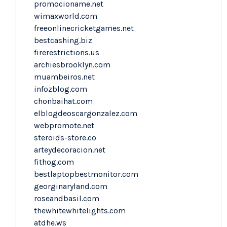
promocioname.net
wimaxworld.com
freeonlinecricketgames.net
bestcashing.biz
firerestrictions.us
archiesbrooklyn.com
muambeiros.net
infozblog.com
chonbaihat.com
elblogdeoscargonzalez.com
webpromote.net
steroids-store.co
arteydecoracion.net
fithog.com
bestlaptopbestmonitor.com
georginaryland.com
roseandbasil.com
thewhitewhitelights.com
atdhe.ws