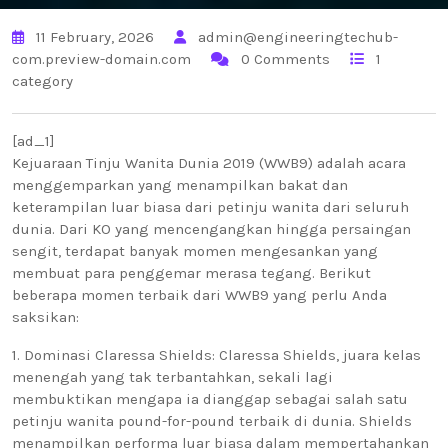
11 February, 2026
admin@engineeringtechub-
com.preview-domain.com
0 Comments
1
category
[ad_1]
Kejuaraan Tinju Wanita Dunia 2019 (WWB9) adalah acara
menggemparkan yang menampilkan bakat dan
keterampilan luar biasa dari petinju wanita dari seluruh
dunia. Dari KO yang mencengangkan hingga persaingan
sengit, terdapat banyak momen mengesankan yang
membuat para penggemar merasa tegang. Berikut
beberapa momen terbaik dari WWB9 yang perlu Anda
saksikan:
1. Dominasi Claressa Shields: Claressa Shields, juara kelas
menengah yang tak terbantahkan, sekali lagi
membuktikan mengapa ia dianggap sebagai salah satu
petinju wanita pound-for-pound terbaik di dunia. Shields
menampilkan performa luar biasa dalam mempertahankan