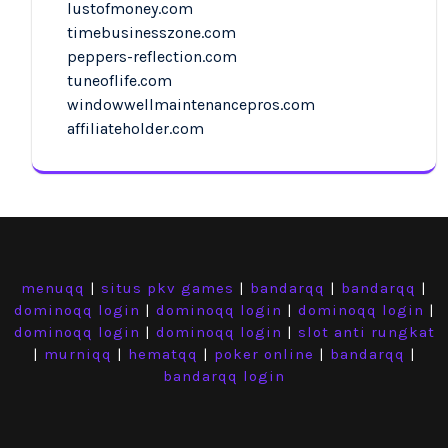
lustofmoney.com
timebusinesszone.com
peppers-reflection.com
tuneoflife.com
windowwellmaintenancepros.com
affiliateholder.com
menuqq
|
situs pkv games
|
bandarqq
|
bandarqq
|
dominoqq login
|
dominoqq login
|
dominoqq login
|
dominoqq login
|
dominoqq login
|
slot anti rungkat
|
murniqq
|
hematqq
|
poker online
|
bandarqq
|
bandarqq login