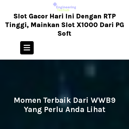
Skip
to
Slot Gacor Hari Ini Dengan RTP
content
Tinggi, Mainkan Slot X1000 Dari PG
Soft
Open
Button
Momen Terbaik Dari WWB9
Yang Perlu Anda Lihat