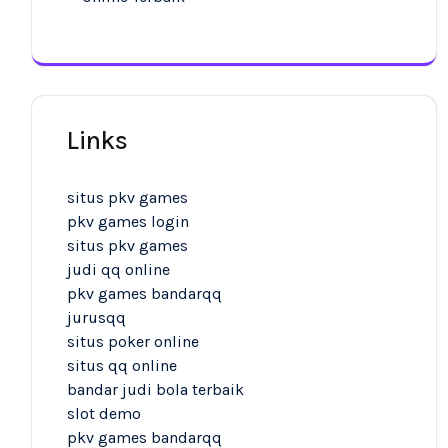
Links
situs pkv games
pkv games login
situs pkv games
judi qq online
pkv games bandarqq
jurusqq
situs poker online
situs qq online
bandar judi bola terbaik
slot demo
pkv games bandarqq