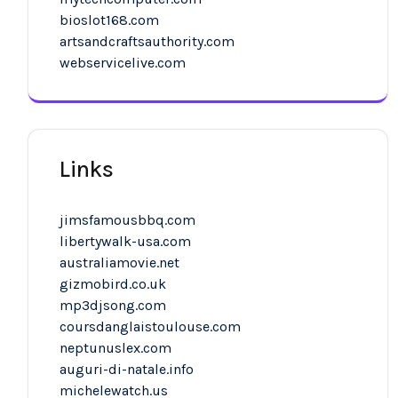
bioslot168.com
artsandcraftsauthority.com
webservicelive.com
Links
jimsfamousbbq.com
libertywalk-usa.com
australiamovie.net
gizmobird.co.uk
mp3djsong.com
coursdanglaistoulouse.com
neptunuslex.com
auguri-di-natale.info
michelewatch.us