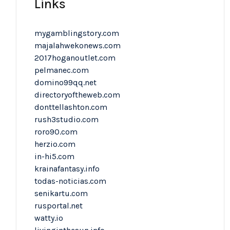
Links
mygamblingstory.com
majalahwekonews.com
2017hoganoutlet.com
pelmanec.com
domino99qq.net
directoryoftheweb.com
donttellashton.com
rush3studio.com
roro90.com
herzio.com
in-hi5.com
krainafantasy.info
todas-noticias.com
senikartu.com
rusportal.net
watty.io