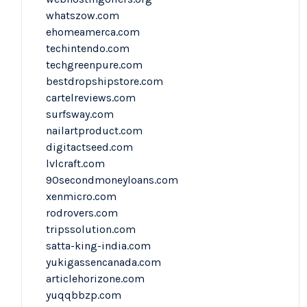
whatszow.com
ehomeamerca.com
techintendo.com
techgreenpure.com
bestdropshipstore.com
cartelreviews.com
surfsway.com
nailartproduct.com
digitactseed.com
lvlcraft.com
90secondmoneyloans.com
xenmicro.com
rodrovers.com
tripssolution.com
satta-king-india.com
yukigassencanada.com
articlehorizone.com
yuqqbbzp.com