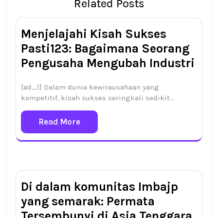
Related Posts
Menjelajahi Kisah Sukses
Pasti123: Bagaimana Seorang
Pengusaha Mengubah Industri
[ad_1] Dalam dunia kewirausahaan yang
kompetitif, kisah sukses seringkali sedikit…
Read More
Di dalam komunitas Imbajp
yang semarak: Permata
Tersembunyi di Asia Tenggara