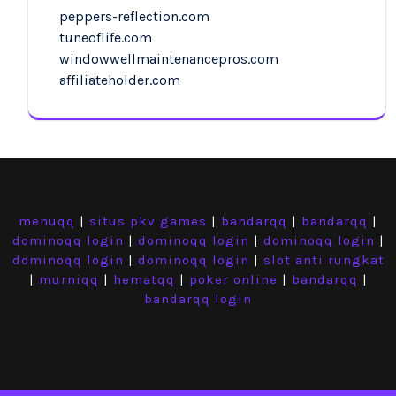
peppers-reflection.com
tuneoflife.com
windowwellmaintenancepros.com
affiliateholder.com
menuqq
|
situs pkv games
|
bandarqq
|
bandarqq
|
dominoqq login
|
dominoqq login
|
dominoqq login
|
dominoqq login
|
dominoqq login
|
slot anti rungkat
|
murniqq
|
hematqq
|
poker online
|
bandarqq
|
bandarqq login