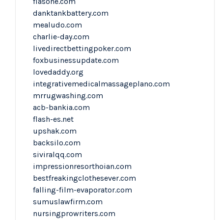
fiasone.com
danktankbattery.com
mealudo.com
charlie-day.com
livedirectbettingpoker.com
foxbusinessupdate.com
lovedaddy.org
integrativemedicalmassageplano.com
mrrugwashing.com
acb-bankia.com
flash-es.net
upshak.com
backsilo.com
siviralqq.com
impressionresorthoian.com
bestfreakingclothesever.com
falling-film-evaporator.com
sumuslawfirm.com
nursingprowriters.com