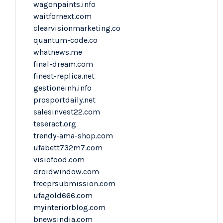
wagonpaints.info
waitfornext.com
clearvisionmarketing.co
quantum-code.co
whatnews.me
final-dream.com
finest-replica.net
gestioneinh.info
prosportdaily.net
salesinvest22.com
teseract.org
trendy-ama-shop.com
ufabett732m7.com
visiofood.com
droidwindow.com
freeprsubmission.com
ufagold666.com
myinteriorblog.com
bnewsindia.com