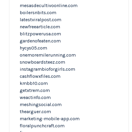
mesasdecultivoonline.com
boilersnbits.com
latestviralpost.com
newfreearticle.com
blitzpowerusa.com
gardenofeaten.com
hycys05.com
onemoremilerunning.com
snowboardsteez.com
instagrambioforgirls.com
cashflowxfiles.com
kmbb10.com
getxtrem.com
weactinfo.com
meshingsocial.com
thearguer.com
marketing-mobile-app.com
floralpunchcraft.com