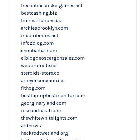
freeonlinecricketgames.net
bestcashing.biz
firerestrictions.us
archiesbrooklyn.com
muambeiros.net
infozblog.com
chonbaihat.com
elblogdeoscargonzalez.com
webpromote.net
steroids-store.co
arteydecoracion.net
fithog.com
bestlaptopbestmonitor.com
georginaryland.com
roseandbasil.com
thewhitewhitelights.com
atdhe.ws
heckrodtwetland.org