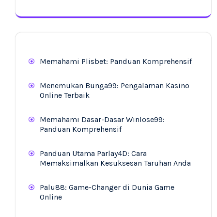
Memahami Plisbet: Panduan Komprehensif
Menemukan Bunga99: Pengalaman Kasino
Online Terbaik
Memahami Dasar-Dasar Winlose99:
Panduan Komprehensif
Panduan Utama Parlay4D: Cara
Memaksimalkan Kesuksesan Taruhan Anda
Palu88: Game-Changer di Dunia Game
Online