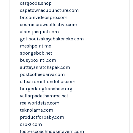
cargoods.shop
capetownacupuncture.com
bitcoinvideospro.com
cosmiccrowcollective.com
alain-jacquet.com
gotisouizakayabakeneko.com
meshpoint.me
spongebob.net
busyboxintl.com
auttayanratchapak.com
postcoffeebarva.com
elteatromilliondollar.com
burgerkingfranchise.org
vallarpadathamma.net
realworldsize.com
teknolama.com
productforbaby.com
orb-z.com
fosterscoachhousetavern.com