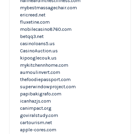
halfheardinthestillness.com
mybestmassagechair.com
ericreed.net
fluxetine.com
mobilecasino8760.com
betqq3.net
casinoloans5.us
CasinoAuction.us
kipooglecouk.us
mykitchennhome.com
aumoulinvert.com
thefoodiepassport.com
superwindowproject.com
papibakigrafo.com
icanhazjs.com
canimpact.org
goviralstudy.com
cartourism.net
apple-cores.com