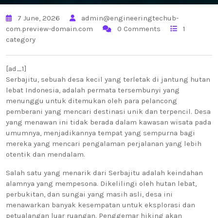
7 June, 2026
admin@engineeringtechub-
com.preview-domain.com
0 Comments
1
category
[ad_1]
Serbajitu, sebuah desa kecil yang terletak di jantung hutan
lebat Indonesia, adalah permata tersembunyi yang
menunggu untuk ditemukan oleh para pelancong
pemberani yang mencari destinasi unik dan terpencil. Desa
yang menawan ini tidak berada dalam kawasan wisata pada
umumnya, menjadikannya tempat yang sempurna bagi
mereka yang mencari pengalaman perjalanan yang lebih
otentik dan mendalam.
Salah satu yang menarik dari Serbajitu adalah keindahan
alamnya yang mempesona. Dikelilingi oleh hutan lebat,
perbukitan, dan sungai yang masih asli, desa ini
menawarkan banyak kesempatan untuk eksplorasi dan
petualangan luar ruangan. Penggemar hiking akan