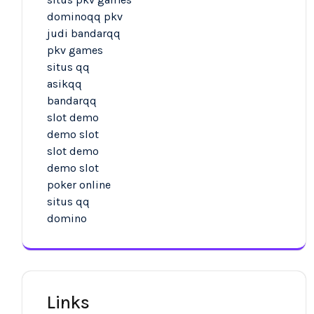
dominoqq pkv
judi bandarqq
pkv games
situs qq
asikqq
bandarqq
slot demo
demo slot
slot demo
demo slot
poker online
situs qq
domino
Links