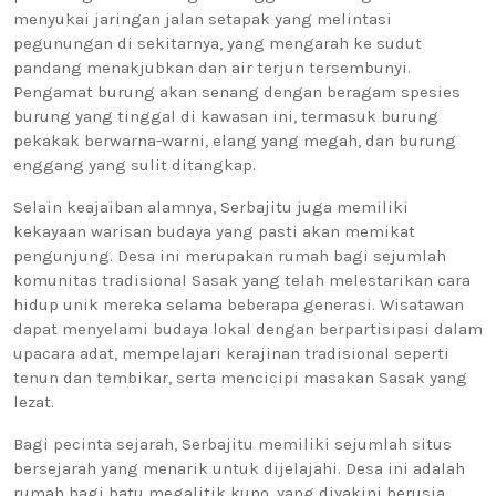
menyukai jaringan jalan setapak yang melintasi
pegunungan di sekitarnya, yang mengarah ke sudut
pandang menakjubkan dan air terjun tersembunyi.
Pengamat burung akan senang dengan beragam spesies
burung yang tinggal di kawasan ini, termasuk burung
pekakak berwarna-warni, elang yang megah, dan burung
enggang yang sulit ditangkap.
Selain keajaiban alamnya, Serbajitu juga memiliki
kekayaan warisan budaya yang pasti akan memikat
pengunjung. Desa ini merupakan rumah bagi sejumlah
komunitas tradisional Sasak yang telah melestarikan cara
hidup unik mereka selama beberapa generasi. Wisatawan
dapat menyelami budaya lokal dengan berpartisipasi dalam
upacara adat, mempelajari kerajinan tradisional seperti
tenun dan tembikar, serta mencicipi masakan Sasak yang
lezat.
Bagi pecinta sejarah, Serbajitu memiliki sejumlah situs
bersejarah yang menarik untuk dijelajahi. Desa ini adalah
rumah bagi batu megalitik kuno, yang diyakini berusia