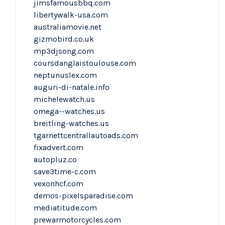
jimsfamousbbq.com
libertywalk-usa.com
australiamovie.net
gizmobird.co.uk
mp3djsong.com
coursdanglaistoulouse.com
neptunuslex.com
auguri-di-natale.info
michelewatch.us
omega--watches.us
breitling-watches.us
tgarnettcentrallautoads.com
fixadvert.com
autopluz.co
save3time-c.com
vexonhcf.com
demos-pixelsparadise.com
mediatitude.com
prewarmotorcycles.com