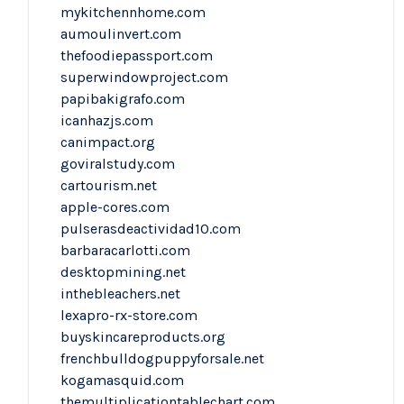
mykitchennhome.com
aumoulinvert.com
thefoodiepassport.com
superwindowproject.com
papibakigrafo.com
icanhazjs.com
canimpact.org
goviralstudy.com
cartourism.net
apple-cores.com
pulserasdeactividad10.com
barbaracarlotti.com
desktopmining.net
inthebleachers.net
lexapro-rx-store.com
buyskincareproducts.org
frenchbulldogpuppyforsale.net
kogamasquid.com
themultiplicationtablechart.com