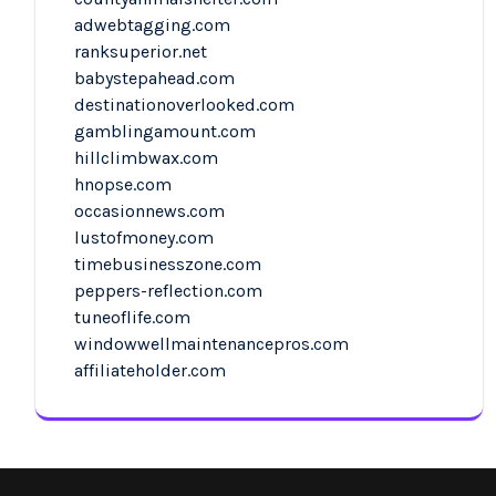
adwebtagging.com
ranksuperior.net
babystepahead.com
destinationoverlooked.com
gamblingamount.com
hillclimbwax.com
hnopse.com
occasionnews.com
lustofmoney.com
timebusinesszone.com
peppers-reflection.com
tuneoflife.com
windowwellmaintenancepros.com
affiliateholder.com