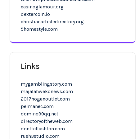
casinoglamour.org
dextercoin.io
christianarticledirectory.org
5homestyle.com
Links
mygamblingstory.com
majalahwekonews.com
2017hoganoutlet.com
pelmanec.com
domino99qq.net
directoryoftheweb.com
donttellashton.com
rush3studio.com