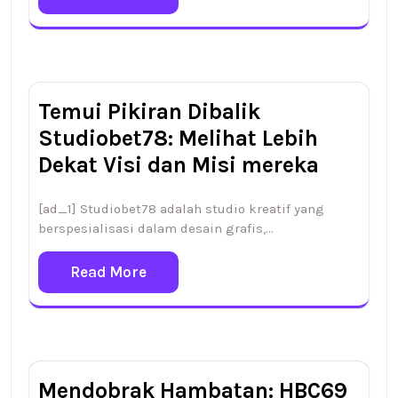
Temui Pikiran Dibalik
Studiobet78: Melihat Lebih
Dekat Visi dan Misi mereka
[ad_1] Studiobet78 adalah studio kreatif yang
berspesialisasi dalam desain grafis,…
Read More
Mendobrak Hambatan: HBC69