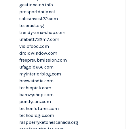
gestioneinh.info
prosportdaily.net
salesinvest22.com
teseract.org
trendy-ama-shop.com
ufabett732m7.com
visiofood.com
droidwindow.com
freeprsubmission.com
ufagold666.com
myinteriorblog.com
bnewsindia.com
techiepick.com
bamzyshop.com
pondycars.com
techonfutures.com
techoologic.com
raspberryketonescanada.org