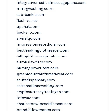
integrativemedicalmassageplano.com
mrrugwashing.com
acb-bankia.com
flash-es.net
upshak.com
backsilo.com
siviralqq.com
impressionresorthoian.com
bestfreakingclothesever.com
falling-film-evaporator.com
sumuslawfirm.com
nursingprowriters.com
greenmountainthreadwear.com
acutedispensary.com
sattamatkanewsblog.com
cryptocurrencytradingcn.com
totowaz.com
charlestonwipesettlement.com
brandfollowmarket.com