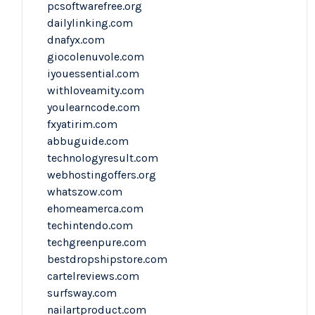
pcsoftwarefree.org
dailylinking.com
dnafyx.com
giocolenuvole.com
iyouessential.com
withloveamity.com
youlearncode.com
fxyatirim.com
abbuguide.com
technologyresult.com
webhostingoffers.org
whatszow.com
ehomeamerca.com
techintendo.com
techgreenpure.com
bestdropshipstore.com
cartelreviews.com
surfsway.com
nailartproduct.com