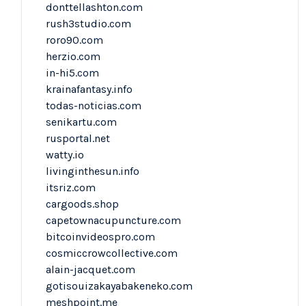
donttellashton.com
rush3studio.com
roro90.com
herzio.com
in-hi5.com
krainafantasy.info
todas-noticias.com
senikartu.com
rusportal.net
watty.io
livinginthesun.info
itsriz.com
cargoods.shop
capetownacupuncture.com
bitcoinvideospro.com
cosmiccrowcollective.com
alain-jacquet.com
gotisouizakayabakeneko.com
meshpoint.me