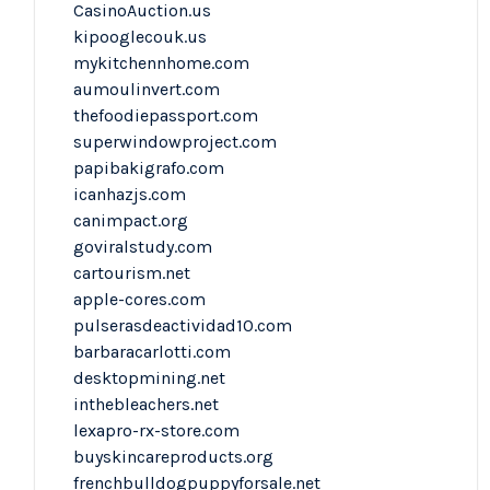
CasinoAuction.us
kipooglecouk.us
mykitchennhome.com
aumoulinvert.com
thefoodiepassport.com
superwindowproject.com
papibakigrafo.com
icanhazjs.com
canimpact.org
goviralstudy.com
cartourism.net
apple-cores.com
pulserasdeactividad10.com
barbaracarlotti.com
desktopmining.net
inthebleachers.net
lexapro-rx-store.com
buyskincareproducts.org
frenchbulldogpuppyforsale.net