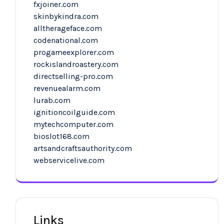
fxjoiner.com
skinbykindra.com
alltherageface.com
codenational.com
progameexplorer.com
rockislandroastery.com
directselling-pro.com
revenuealarm.com
lurab.com
ignitioncoilguide.com
mytechcomputer.com
bioslot168.com
artsandcraftsauthority.com
webservicelive.com
Links