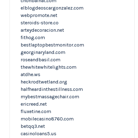
chonbaihat.com
elblogdeoscargonzalez.com
webpromote.net
steroids-store.co
arteydecoracion.net
fithog.com
bestlaptopbestmonitor.com
georginaryland.com
roseandbasil.com
thewhitewhitelights.com
atdhe.ws
heckrodtwetland.org
halfheardinthestillness.com
mybestmassagechair.com
ericreed.net
fluxetine.com
mobilecasino8760.com
betqq3.net
casinoloans5.us