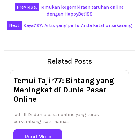
Post
Previous:
Temukan kegembiraan taruhan online
navigation
dengan HappyBet188
Next:
Kaya787: Artis yang perlu Anda ketahui sekarang
Related Posts
Temui Tajir77: Bintang yang
Meningkat di Dunia Pasar
Online
[ad_1] Di dunia pasar online yang terus
berkembang, satu nama…
Read More