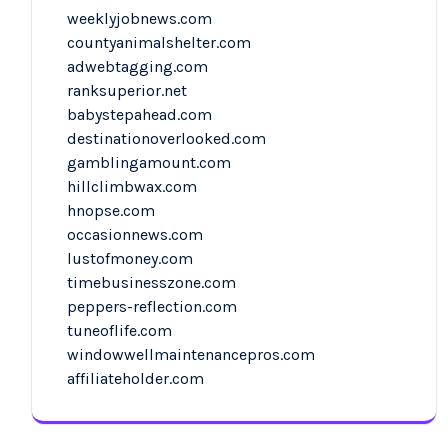
weeklyjobnews.com
countyanimalshelter.com
adwebtagging.com
ranksuperior.net
babystepahead.com
destinationoverlooked.com
gamblingamount.com
hillclimbwax.com
hnopse.com
occasionnews.com
lustofmoney.com
timebusinesszone.com
peppers-reflection.com
tuneoflife.com
windowwellmaintenancepros.com
affiliateholder.com