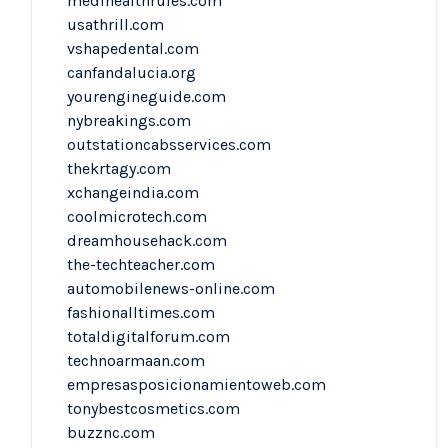
medihealthrules.com
usathrill.com
vshapedental.com
canfandalucia.org
yourengineguide.com
nybreakings.com
outstationcabsservices.com
thekrtagy.com
xchangeindia.com
coolmicrotech.com
dreamhousehack.com
the-techteacher.com
automobilenews-online.com
fashionalltimes.com
totaldigitalforum.com
technoarmaan.com
empresasposicionamientoweb.com
tonybestcosmetics.com
buzznc.com