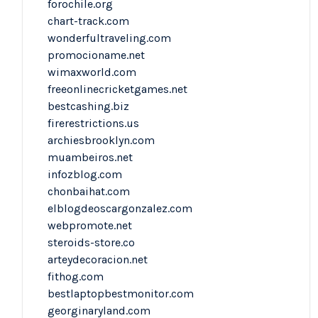
forochile.org
chart-track.com
wonderfultraveling.com
promocioname.net
wimaxworld.com
freeonlinecricketgames.net
bestcashing.biz
firerestrictions.us
archiesbrooklyn.com
muambeiros.net
infozblog.com
chonbaihat.com
elblogdeoscargonzalez.com
webpromote.net
steroids-store.co
arteydecoracion.net
fithog.com
bestlaptopbestmonitor.com
georginaryland.com