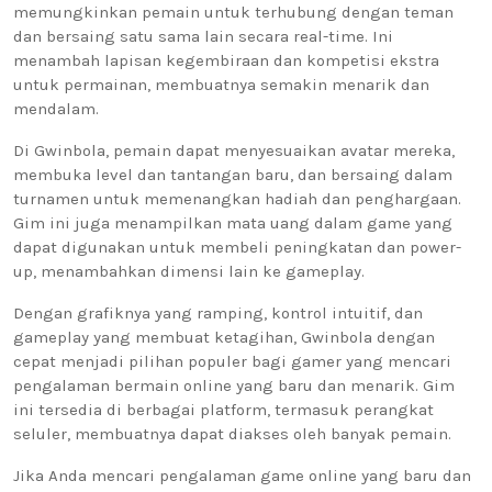
memungkinkan pemain untuk terhubung dengan teman
dan bersaing satu sama lain secara real-time. Ini
menambah lapisan kegembiraan dan kompetisi ekstra
untuk permainan, membuatnya semakin menarik dan
mendalam.
Di Gwinbola, pemain dapat menyesuaikan avatar mereka,
membuka level dan tantangan baru, dan bersaing dalam
turnamen untuk memenangkan hadiah dan penghargaan.
Gim ini juga menampilkan mata uang dalam game yang
dapat digunakan untuk membeli peningkatan dan power-
up, menambahkan dimensi lain ke gameplay.
Dengan grafiknya yang ramping, kontrol intuitif, dan
gameplay yang membuat ketagihan, Gwinbola dengan
cepat menjadi pilihan populer bagi gamer yang mencari
pengalaman bermain online yang baru dan menarik. Gim
ini tersedia di berbagai platform, termasuk perangkat
seluler, membuatnya dapat diakses oleh banyak pemain.
Jika Anda mencari pengalaman game online yang baru dan