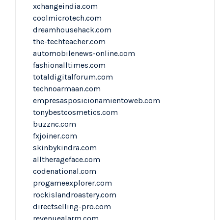
xchangeindia.com
coolmicrotech.com
dreamhousehack.com
the-techteacher.com
automobilenews-online.com
fashionalltimes.com
totaldigitalforum.com
technoarmaan.com
empresasposicionamientoweb.com
tonybestcosmetics.com
buzznc.com
fxjoiner.com
skinbykindra.com
alltherageface.com
codenational.com
progameexplorer.com
rockislandroastery.com
directselling-pro.com
revenuealarm.com