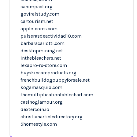
canimpact.org
goviralstudy.com
cartourism.net
apple-cores.com
pulserasdeactividad10.com
barbaracarlotti.com
desktopmining.net
inthebleachers.net
lexapro-rx-store.com
buyskincareproducts.org
frenchbulldogpuppyforsale.net
kogamasquid.com
themultiplicationtablechart.com
casinoglamour.org
dextercoin.io
christianarticledirectory.org
5homestyle.com