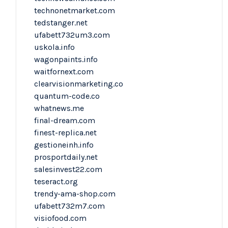
technonetmarket.com
tedstanger.net
ufabett732um3.com
uskola.info
wagonpaints.info
waitfornext.com
clearvisionmarketing.co
quantum-code.co
whatnews.me
final-dream.com
finest-replica.net
gestioneinh.info
prosportdaily.net
salesinvest22.com
teseract.org
trendy-ama-shop.com
ufabett732m7.com
visiofood.com