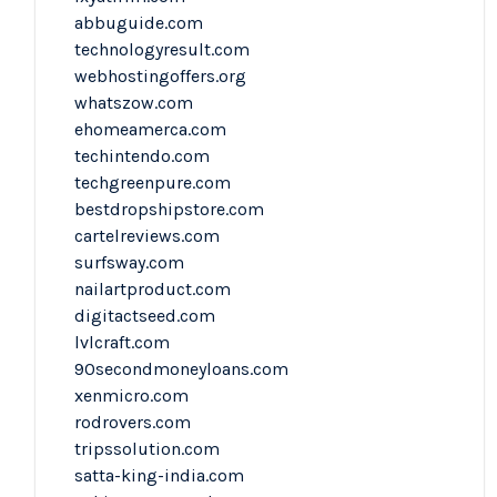
abbuguide.com
technologyresult.com
webhostingoffers.org
whatszow.com
ehomeamerca.com
techintendo.com
techgreenpure.com
bestdropshipstore.com
cartelreviews.com
surfsway.com
nailartproduct.com
digitactseed.com
lvlcraft.com
90secondmoneyloans.com
xenmicro.com
rodrovers.com
tripssolution.com
satta-king-india.com