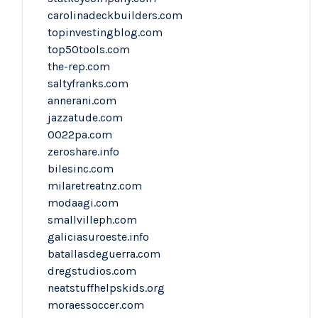
carolinadeckbuilders.com
topinvestingblog.com
top50tools.com
the-rep.com
saltyfranks.com
annerani.com
jazzatude.com
0022pa.com
zeroshare.info
bilesinc.com
milaretreatnz.com
modaagi.com
smallvilleph.com
galiciasuroeste.info
batallasdeguerra.com
dregstudios.com
neatstuffhelpskids.org
moraessoccer.com