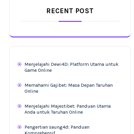
RECENT POST
Menjelajahi Dewi4D: Platform Utama untuk
Game Online
Memahami Gajibet: Masa Depan Taruhan
Online
Menjelajahi Majestibet: Panduan Utama
Anda untuk Taruhan Online
Pengertian saung4d: Panduan
Komprehensif