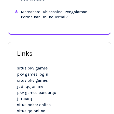
Memahami Ahlacasino: Pengalaman
Permainan Online Terbaik
Links
situs pkv games
pkv games login
situs pkv games
judi qq online
pkv games bandarqq
jurusqq
situs poker online
situs qq online