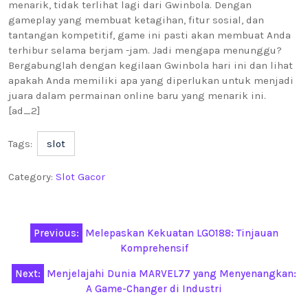
menarik, tidak terlihat lagi dari Gwinbola. Dengan
gameplay yang membuat ketagihan, fitur sosial, dan
tantangan kompetitif, game ini pasti akan membuat Anda
terhibur selama berjam -jam. Jadi mengapa menunggu?
Bergabunglah dengan kegilaan Gwinbola hari ini dan lihat
apakah Anda memiliki apa yang diperlukan untuk menjadi
juara dalam permainan online baru yang menarik ini.
[ad_2]
Tags:
slot
Category:
Slot Gacor
Post
Previous:
Melepaskan Kekuatan LGO188: Tinjauan
navigation
Komprehensif
Next:
Menjelajahi Dunia MARVEL77 yang Menyenangkan:
A Game-Changer di Industri