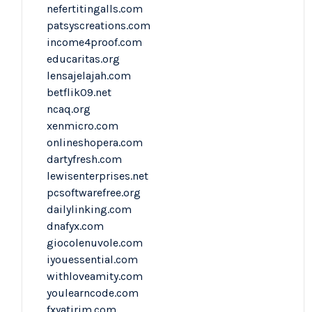
nefertitingalls.com
patsyscreations.com
income4proof.com
educaritas.org
lensajelajah.com
betflik09.net
ncaq.org
xenmicro.com
onlineshopera.com
dartyfresh.com
lewisenterprises.net
pcsoftwarefree.org
dailylinking.com
dnafyx.com
giocolenuvole.com
iyouessential.com
withloveamity.com
youlearncode.com
fxyatirim.com