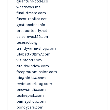
quantum-code.co
whatnews.me
final-dream.com
finest-replica.net
gestioneinh.info
prosportdaily.net
salesinvest22.com
teseract.org
trendy-ama-shop.com
ufabett732m7.com
visiofood.com
droidwindow.com
freeprsubmission.com
ufagold666.com
myinteriorblog.com
bnewsindia.com
techiepick.com
bamzyshop.com
pondycars.com