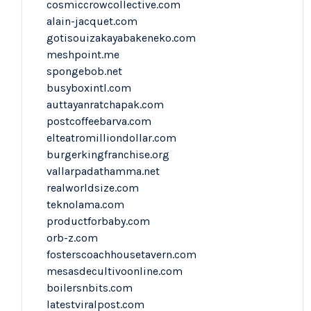
cosmiccrowcollective.com
alain-jacquet.com
gotisouizakayabakeneko.com
meshpoint.me
spongebob.net
busyboxintl.com
auttayanratchapak.com
postcoffeebarva.com
elteatromilliondollar.com
burgerkingfranchise.org
vallarpadathamma.net
realworldsize.com
teknolama.com
productforbaby.com
orb-z.com
fosterscoachhousetavern.com
mesasdecultivoonline.com
boilersnbits.com
latestviralpost.com