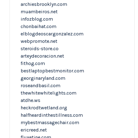
archiesbrooklyn.com
muambeiros.net
infozblog.com
chonbaihat.com
elblogdeoscargonzalez.com
webpromote.net
steroids-store.co
arteydecoracion.net
fithog.com
bestlaptopbestmonitor.com
georginaryland.com
roseandbasil.com
thewhitewhitelights.com
atdhe.ws
heckrodtwetland.org
halfheardinthestillness.com
mybestmassagechair.com
ericreed.net
fluxetine.com