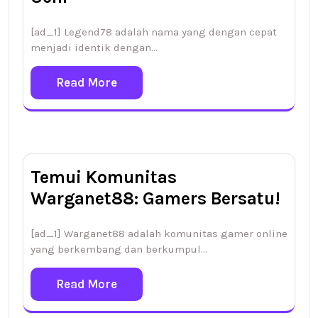
[ad_1] Legend78 adalah nama yang dengan cepat
menjadi identik dengan…
Read More
Temui Komunitas
Warganet88: Gamers Bersatu!
[ad_1] Warganet88 adalah komunitas gamer online
yang berkembang dan berkumpul…
Read More