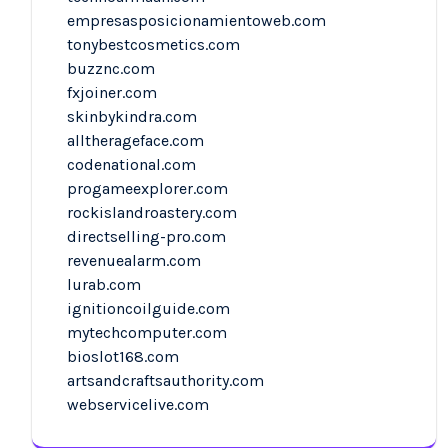
empresasposicionamientoweb.com
tonybestcosmetics.com
buzznc.com
fxjoiner.com
skinbykindra.com
alltherageface.com
codenational.com
progameexplorer.com
rockislandroastery.com
directselling-pro.com
revenuealarm.com
lurab.com
ignitioncoilguide.com
mytechcomputer.com
bioslot168.com
artsandcraftsauthority.com
webservicelive.com