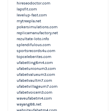
hireseodoctor.com
lapsfit.com
levelup-fast.com
mytreepla.net
pokersimulations.com
replicamanufactory.net
rezultate-loto.info
splendifulous.com
sportsrecords4u.com
topceleberites.com
ufabetting8m4.com
ufabetunionum3.com
ufabetvalueum3.com
ufabetvaultm7.com
ufabetvillageum7.com
ufabetvoicem3.com
waveufabetm4.com
wayang88.net
websiteufabetm4.com