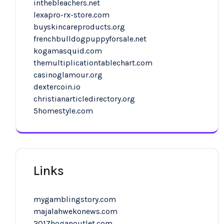
inthebleachers.net
lexapro-rx-store.com
buyskincareproducts.org
frenchbulldogpuppyforsale.net
kogamasquid.com
themultiplicationtablechart.com
casinoglamour.org
dextercoin.io
christianarticledirectory.org
5homestyle.com
Links
mygamblingstory.com
majalahwekonews.com
2017hoganoutlet.com