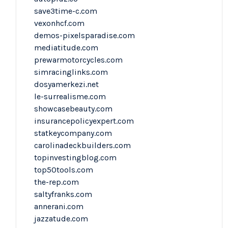
save3time-c.com
vexonhcf.com
demos-pixelsparadise.com
mediatitude.com
prewarmotorcycles.com
simracinglinks.com
dosyamerkezi.net
le-surrealisme.com
showcasebeauty.com
insurancepolicyexpert.com
statkeycompany.com
carolinadeckbuilders.com
topinvestingblog.com
top50tools.com
the-rep.com
saltyfranks.com
annerani.com
jazzatude.com