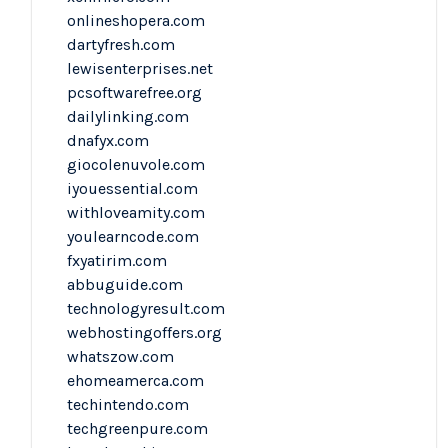
onlineshopera.com
dartyfresh.com
lewisenterprises.net
pcsoftwarefree.org
dailylinking.com
dnafyx.com
giocolenuvole.com
iyouessential.com
withloveamity.com
youlearncode.com
fxyatirim.com
abbuguide.com
technologyresult.com
webhostingoffers.org
whatszow.com
ehomeamerca.com
techintendo.com
techgreenpure.com