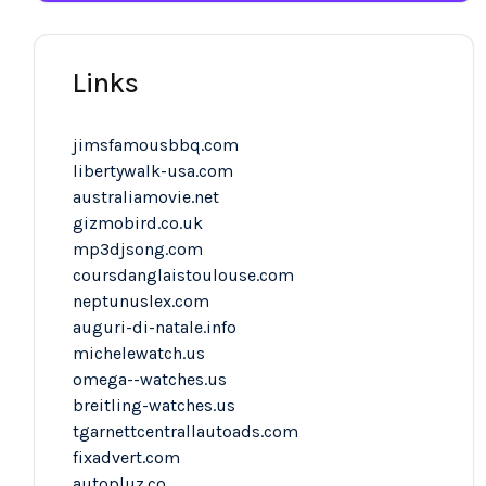
Links
jimsfamousbbq.com
libertywalk-usa.com
australiamovie.net
gizmobird.co.uk
mp3djsong.com
coursdanglaistoulouse.com
neptunuslex.com
auguri-di-natale.info
michelewatch.us
omega--watches.us
breitling-watches.us
tgarnettcentrallautoads.com
fixadvert.com
autopluz.co