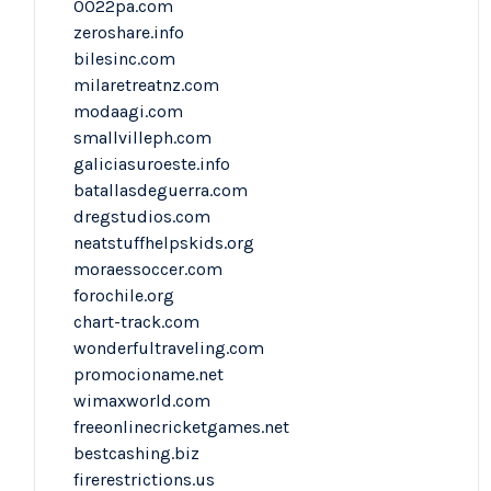
0022pa.com
zeroshare.info
bilesinc.com
milaretreatnz.com
modaagi.com
smallvilleph.com
galiciasuroeste.info
batallasdeguerra.com
dregstudios.com
neatstuffhelpskids.org
moraessoccer.com
forochile.org
chart-track.com
wonderfultraveling.com
promocioname.net
wimaxworld.com
freeonlinecricketgames.net
bestcashing.biz
firerestrictions.us