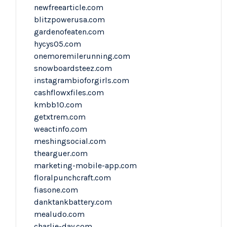
newfreearticle.com
blitzpowerusa.com
gardenofeaten.com
hycys05.com
onemoremilerunning.com
snowboardsteez.com
instagrambioforgirls.com
cashflowxfiles.com
kmbb10.com
getxtrem.com
weactinfo.com
meshingsocial.com
thearguer.com
marketing-mobile-app.com
floralpunchcraft.com
fiasone.com
danktankbattery.com
mealudo.com
charlie-day.com