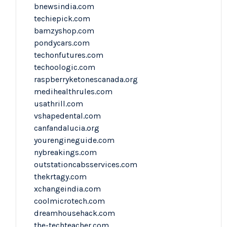
bnewsindia.com
techiepick.com
bamzyshop.com
pondycars.com
techonfutures.com
techoologic.com
raspberryketonescanada.org
medihealthrules.com
usathrill.com
vshapedental.com
canfandalucia.org
yourengineguide.com
nybreakings.com
outstationcabsservices.com
thekrtagy.com
xchangeindia.com
coolmicrotech.com
dreamhousehack.com
the-techteacher.com