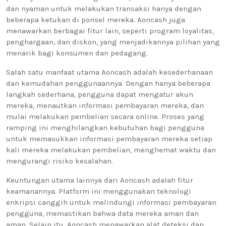
dan nyaman untuk melakukan transaksi hanya dengan
beberapa ketukan di ponsel mereka. Aoncash juga
menawarkan berbagai fitur lain, seperti program loyalitas,
penghargaan, dan diskon, yang menjadikannya pilihan yang
menarik bagi konsumen dan pedagang.
Salah satu manfaat utama Aoncash adalah kesederhanaan
dan kemudahan penggunaannya. Dengan hanya beberapa
langkah sederhana, pengguna dapat mengatur akun
mereka, menautkan informasi pembayaran mereka, dan
mulai melakukan pembelian secara online. Proses yang
ramping ini menghilangkan kebutuhan bagi pengguna
untuk memasukkan informasi pembayaran mereka setiap
kali mereka melakukan pembelian, menghemat waktu dan
mengurangi risiko kesalahan.
Keuntungan utama lainnya dari Aoncash adalah fitur
keamanannya. Platform ini menggunakan teknologi
enkripsi canggih untuk melindungi informasi pembayaran
pengguna, memastikan bahwa data mereka aman dan
aman. Selain itu, Aoncash menawarkan alat deteksi dan