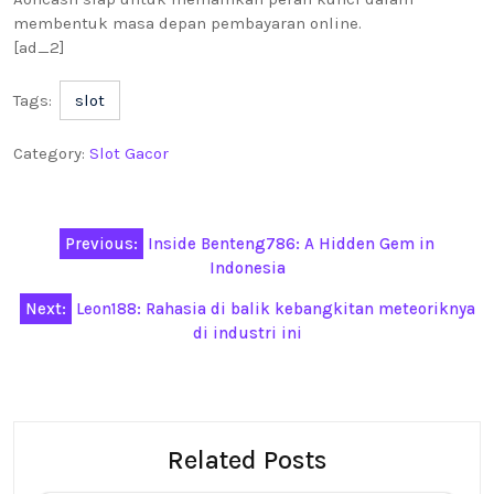
membentuk masa depan pembayaran online.
[ad_2]
Tags:
slot
Category:
Slot Gacor
Post
Previous:
Inside Benteng786: A Hidden Gem in
navigation
Indonesia
Next:
Leon188: Rahasia di balik kebangkitan meteoriknya
di industri ini
Related Posts