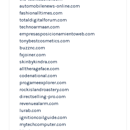
automobilenews-online.com
fashionalltimes.com
totaldigitalforum.com
technoarmaan.com
empresasposicionamientoweb.com
tonybestcosmetics.com
buzznc.com
fxjoiner.com
skinbykindra.com
alltherageface.com
codenational.com
progameexplorer.com
rockislandroastery.com
directselling-pro.com
revenuealarm.com
lurab.com
ignitioncoilguide.com
mytechcomputer.com