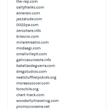
the-rep.com
saltyfranks.com
annerani.com
jazzatude.com
0022pa.com
zeroshare.info
bilesinc.com
milaretreatnz.com
modaagi.com
smallvilleph.com
galiciasuroeste.info
batallasdeguerra.com
dregstudios.com
neatstuffhelpskids.org
moraessoccer.com
forochile.org
chart-track.com
wonderfultraveling.com
promocioname.net