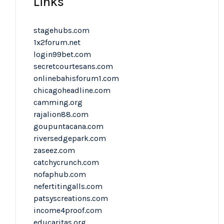
Links
stagehubs.com
1x2forum.net
login99bet.com
secretcourtesans.com
onlinebahisforum1.com
chicagoheadline.com
camming.org
rajalion88.com
goupuntacana.com
riversedgepark.com
zaseez.com
catchycrunch.com
nofaphub.com
nefertitingalls.com
patsyscreations.com
income4proof.com
educaritas.org