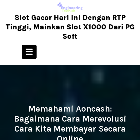
Skip
to
Slot Gacor Hari Ini Dengan RTP
content
Tinggi, Mainkan Slot X1000 Dari PG
Soft
Open
Button
Memahami Aoncash:
Bagaimana Cara Merevolusi
Cara Kita Membayar Secara
Online