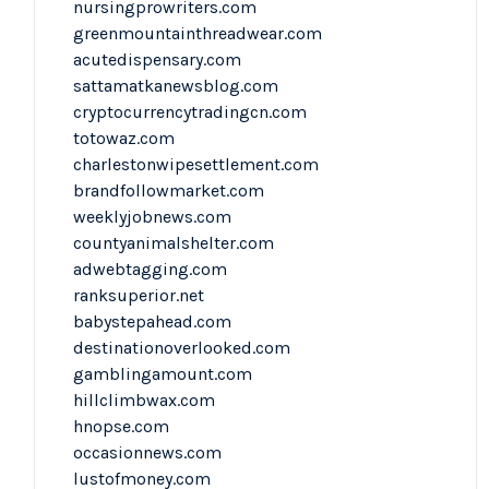
nursingprowriters.com
greenmountainthreadwear.com
acutedispensary.com
sattamatkanewsblog.com
cryptocurrencytradingcn.com
totowaz.com
charlestonwipesettlement.com
brandfollowmarket.com
weeklyjobnews.com
countyanimalshelter.com
adwebtagging.com
ranksuperior.net
babystepahead.com
destinationoverlooked.com
gamblingamount.com
hillclimbwax.com
hnopse.com
occasionnews.com
lustofmoney.com