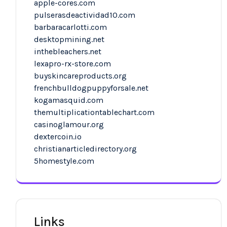
apple-cores.com
pulserasdeactividad10.com
barbaracarlotti.com
desktopmining.net
inthebleachers.net
lexapro-rx-store.com
buyskincareproducts.org
frenchbulldogpuppyforsale.net
kogamasquid.com
themultiplicationtablechart.com
casinoglamour.org
dextercoin.io
christianarticledirectory.org
5homestyle.com
Links