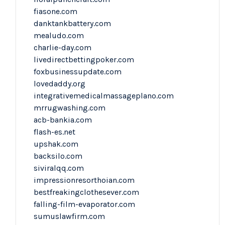
fiasone.com
danktankbattery.com
mealudo.com
charlie-day.com
livedirectbettingpoker.com
foxbusinessupdate.com
lovedaddy.org
integrativemedicalmassageplano.com
mrrugwashing.com
acb-bankia.com
flash-es.net
upshak.com
backsilo.com
siviralqq.com
impressionresorthoian.com
bestfreakingclothesever.com
falling-film-evaporator.com
sumuslawfirm.com