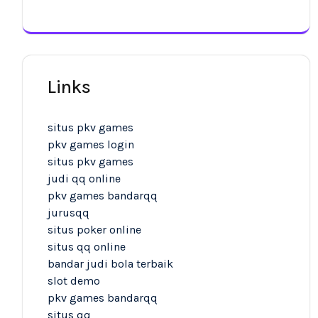
Links
situs pkv games
pkv games login
situs pkv games
judi qq online
pkv games bandarqq
jurusqq
situs poker online
situs qq online
bandar judi bola terbaik
slot demo
pkv games bandarqq
situs qq