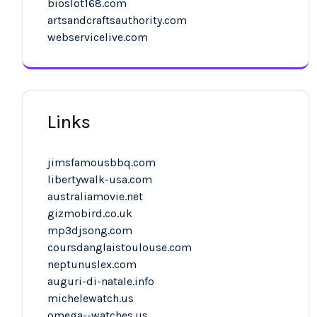
bioslot168.com
artsandcraftsauthority.com
webservicelive.com
Links
jimsfamousbbq.com
libertywalk-usa.com
australiamovie.net
gizmobird.co.uk
mp3djsong.com
coursdanglaistoulouse.com
neptunuslex.com
auguri-di-natale.info
michelewatch.us
omega--watches.us