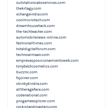
outstationcabsservices.com
thekrtagy.com
xchangeindia.com
coolmicrotech.com
dreamhousehack.com
the-techteacher.com
automobilenews-online.com
fashionalltimes.com
totaldigitalforum.com
technoarmaan.com
empresasposicionamientoweb.com
tonybestcosmetics.com
buzznc.com
fxjoiner.com
skinbykindra.com
alltherageface.com
codenational.com
progameexplorer.com
rockislandroastery.com