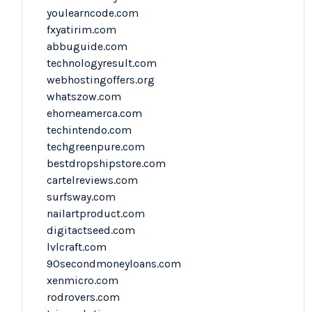
youlearncode.com
fxyatirim.com
abbuguide.com
technologyresult.com
webhostingoffers.org
whatszow.com
ehomeamerca.com
techintendo.com
techgreenpure.com
bestdropshipstore.com
cartelreviews.com
surfsway.com
nailartproduct.com
digitactseed.com
lvlcraft.com
90secondmoneyloans.com
xenmicro.com
rodrovers.com