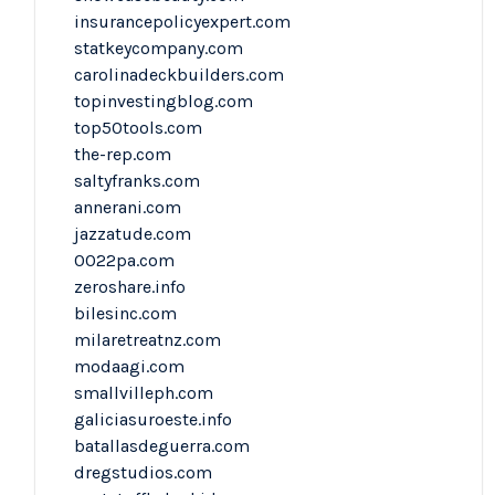
insurancepolicyexpert.com
statkeycompany.com
carolinadeckbuilders.com
topinvestingblog.com
top50tools.com
the-rep.com
saltyfranks.com
annerani.com
jazzatude.com
0022pa.com
zeroshare.info
bilesinc.com
milaretreatnz.com
modaagi.com
smallvilleph.com
galiciasuroeste.info
batallasdeguerra.com
dregstudios.com