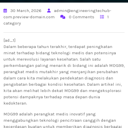
30 March, 2026
admin@engineeringtechub-
com.preview-domain.com
0 Comments
1
category
[ad_1]
Dalam beberapa tahun terakhir, terdapat peningkatan
minat terhadap bidang teknologi medis dan potensinya
untuk merevolusi layanan kesehatan. Salah satu
perkembangan paling menarik di bidang ini adalah MDG99,
perangkat medis mutakhir yang menjanjikan perubahan
dalam cara kita melakukan pendekatan diagnosis dan
pengobatan berbagai kondisi kesehatan. Dalam artikel ini,
kita akan melihat lebih dekat MDG99 dan mengeksplorasi
potensi dampaknya terhadap masa depan dunia
kedokteran.
MDG99 adalah perangkat medis inovatif yang
menggabungkan teknologi pencitraan canggih dengan
kecerdasan buatan untuk memberikan diagnosis berbagai