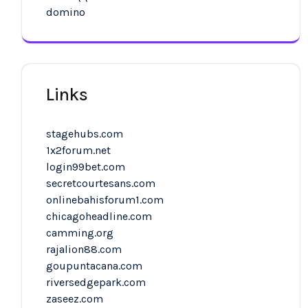
domino
Links
stagehubs.com
1x2forum.net
login99bet.com
secretcourtesans.com
onlinebahisforum1.com
chicagoheadline.com
camming.org
rajalion88.com
goupuntacana.com
riversedgepark.com
zaseez.com