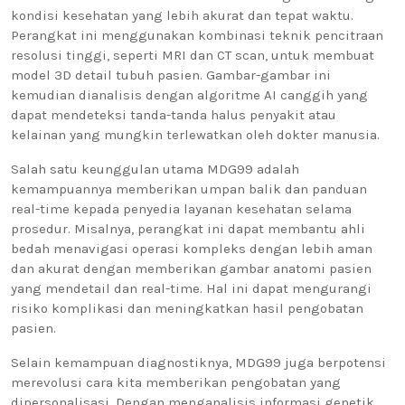
kondisi kesehatan yang lebih akurat dan tepat waktu.
Perangkat ini menggunakan kombinasi teknik pencitraan
resolusi tinggi, seperti MRI dan CT scan, untuk membuat
model 3D detail tubuh pasien. Gambar-gambar ini
kemudian dianalisis dengan algoritme AI canggih yang
dapat mendeteksi tanda-tanda halus penyakit atau
kelainan yang mungkin terlewatkan oleh dokter manusia.
Salah satu keunggulan utama MDG99 adalah
kemampuannya memberikan umpan balik dan panduan
real-time kepada penyedia layanan kesehatan selama
prosedur. Misalnya, perangkat ini dapat membantu ahli
bedah menavigasi operasi kompleks dengan lebih aman
dan akurat dengan memberikan gambar anatomi pasien
yang mendetail dan real-time. Hal ini dapat mengurangi
risiko komplikasi dan meningkatkan hasil pengobatan
pasien.
Selain kemampuan diagnostiknya, MDG99 juga berpotensi
merevolusi cara kita memberikan pengobatan yang
dipersonalisasi. Dengan menganalisis informasi genetik