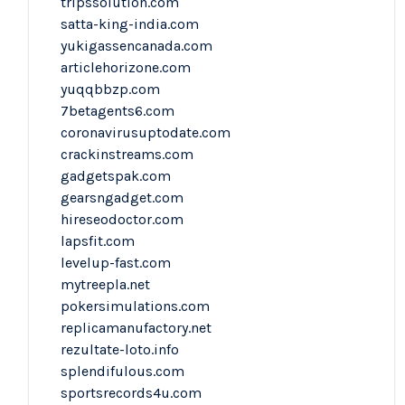
tripssolution.com
satta-king-india.com
yukigassencanada.com
articlehorizone.com
yuqqbbzp.com
7betagents6.com
coronavirusuptodate.com
crackinstreams.com
gadgetspak.com
gearsngadget.com
hireseodoctor.com
lapsfit.com
levelup-fast.com
mytreepla.net
pokersimulations.com
replicamanufactory.net
rezultate-loto.info
splendifulous.com
sportsrecords4u.com