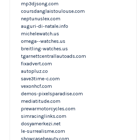
mp3djsong.com
coursdanglaistoulouse.com
neptunuslex.com
auguri-di-natale.info
michelewatch.us
omega--watches.us
breitling-watches.us
tgarnettcentrallautoads.com
fixadvert.com
autopluz.co
save3time-c.com
vexonhcf.com
demos-pixelsparadise.com
mediatitude.com
prewarmotorcycles.com
simracinglinks.com
dosyamerkezi.net
le-surrealisme.com
showcasebeauty.com