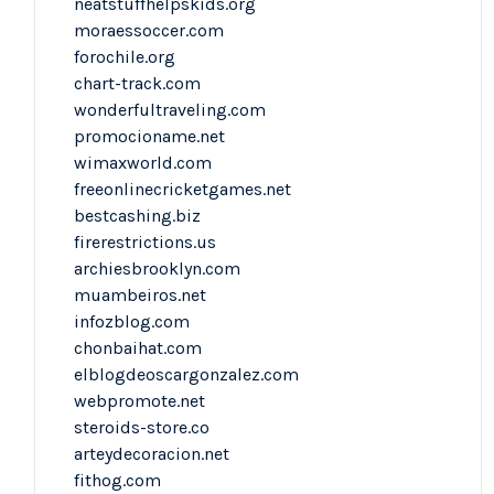
neatstuffhelpskids.org
moraessoccer.com
forochile.org
chart-track.com
wonderfultraveling.com
promocioname.net
wimaxworld.com
freeonlinecricketgames.net
bestcashing.biz
firerestrictions.us
archiesbrooklyn.com
muambeiros.net
infozblog.com
chonbaihat.com
elblogdeoscargonzalez.com
webpromote.net
steroids-store.co
arteydecoracion.net
fithog.com