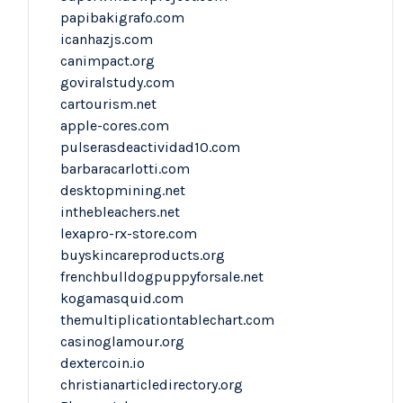
papibakigrafo.com
icanhazjs.com
canimpact.org
goviralstudy.com
cartourism.net
apple-cores.com
pulserasdeactividad10.com
barbaracarlotti.com
desktopmining.net
inthebleachers.net
lexapro-rx-store.com
buyskincareproducts.org
frenchbulldogpuppyforsale.net
kogamasquid.com
themultiplicationtablechart.com
casinoglamour.org
dextercoin.io
christianarticledirectory.org