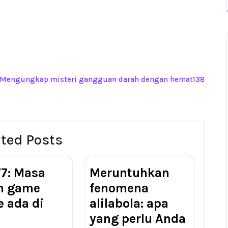
Mengungkap misteri gangguan darah dengan hemat138
ted Posts
77: Masa
Meruntuhkan
n game
fenomena
e ada di
alilabola: apa
yang perlu Anda