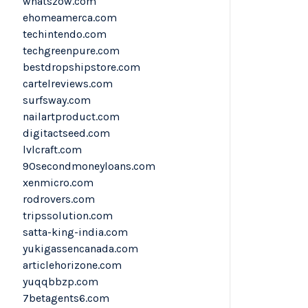
whatszow.com
ehomeamerca.com
techintendo.com
techgreenpure.com
bestdropshipstore.com
cartelreviews.com
surfsway.com
nailartproduct.com
digitactseed.com
lvlcraft.com
90secondmoneyloans.com
xenmicro.com
rodrovers.com
tripssolution.com
satta-king-india.com
yukigassencanada.com
articlehorizone.com
yuqqbbzp.com
7betagents6.com