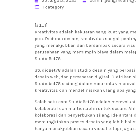
25 August, 2025
admin@engineeringt
1 category
[ad_1]
Kreativitas adalah kekuatan yang kuat yang m
pun. Di dunia desain, kreativitas sangat pent
yang menakjubkan dan berdampak secara visua
perusahaan yang memimpin biaya dalam melepa
StudioBet78.
StudioBet78 adalah studio desain yang berbasi
desain web, dan pemasaran digital. Didirikan 
Studiobet78 sedang dalam misi untuk merevol
kreativitas dan mendefinisikan ulang apa yan
Salah satu cara StudioBet78 adalah merevolus
kolaboratif dan multidisiplin untuk desain. Ali
kolaborasi dan penyerbukan silang ide antara
memungkinkan proses desain yang lebih holist
hanya menakjubkan secara visual tetapi juga s