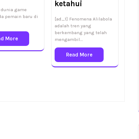
ketahui
i dunia game
ada pemain baru di
[ad_1] Fenomena Alilabola
adalah tren yang
berkembang yang telah
ad More
mengambil…
Read More