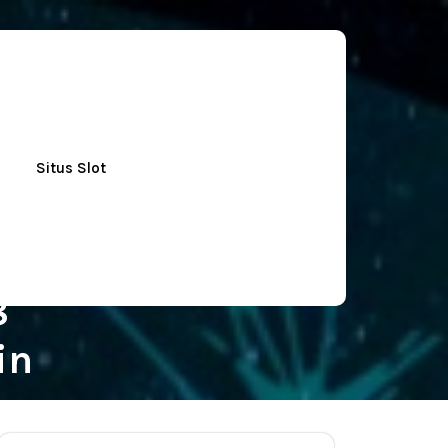
Situs Slot
:
8
in