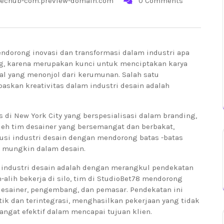
echub-com.preview-domain.com
0 Comments
endorong inovasi dan transformasi dalam industri apa
ing, karena merupakan kunci untuk menciptakan karya
l yang menonjol dari kerumunan. Salah satu
skan kreativitas dalam industri desain adalah
s di New York City yang berspesialisasi dalam branding,
oleh tim desainer yang bersemangat dan berbakat,
usi industri desain dengan mendorong batas -batas
g mungkin dalam desain.
i industri desain adalah dengan merangkul pendekatan
h-alih bekerja di silo, tim di StudioBet78 mendorong
 desainer, pengembang, dan pemasar. Pendekatan ini
ik dan terintegrasi, menghasilkan pekerjaan yang tidak
angat efektif dalam mencapai tujuan klien.