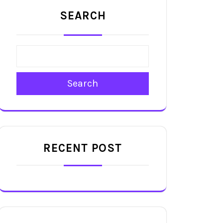
SEARCH
Search
RECENT POST