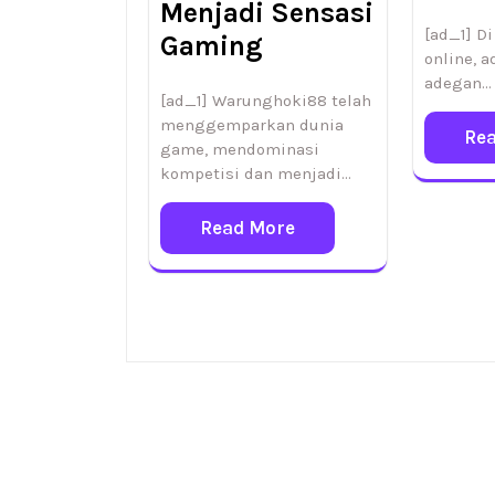
Menjadi Sensasi
[ad_1] D
Gaming
online, 
adegan…
[ad_1] Warunghoki88 telah
menggemparkan dunia
Re
game, mendominasi
kompetisi dan menjadi…
Read More