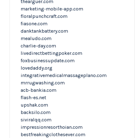
thearguer.com
marketing-mobile-app.com
floralpunchcraft.com
fiasone.com
danktankbattery.com
mealudo.com
charlie-day.com
livedirectbettingpoker.com
foxbusinessupdate.com
lovedaddy.org
integrativemedicalmassageplano.com
mrrugwashing.com
acb-bankia.com
flash-es.net
upshak.com
backsilo.com
siviralqq.com
impressionresorthoian.com
bestfreakingclothesever.com