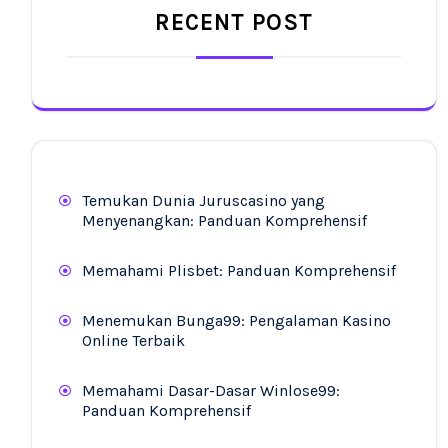
RECENT POST
Temukan Dunia Juruscasino yang
Menyenangkan: Panduan Komprehensif
Memahami Plisbet: Panduan Komprehensif
Menemukan Bunga99: Pengalaman Kasino
Online Terbaik
Memahami Dasar-Dasar Winlose99:
Panduan Komprehensif