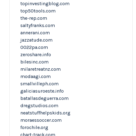
topinvestingblog.com
top50tools.com
the-rep.com
saltyfranks.com
annerani.com
jazzatude.com
0022pa.com
zeroshare.info
bilesinc.com
milaretreatnz.com
modaagi.com
smallvilleph.com
galiciasuroeste.info
batallasdeguerra.com
dregstudios.com
neatstuffhelpskids.org
moraessoccer.com
forochile.org
chart-track.com