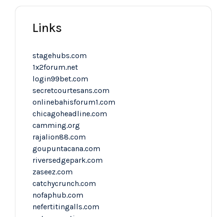
Links
stagehubs.com
1x2forum.net
login99bet.com
secretcourtesans.com
onlinebahisforum1.com
chicagoheadline.com
camming.org
rajalion88.com
goupuntacana.com
riversedgepark.com
zaseez.com
catchycrunch.com
nofaphub.com
nefertitingalls.com