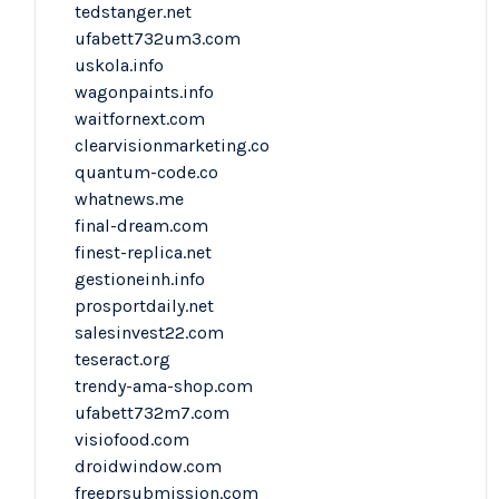
tedstanger.net
ufabett732um3.com
uskola.info
wagonpaints.info
waitfornext.com
clearvisionmarketing.co
quantum-code.co
whatnews.me
final-dream.com
finest-replica.net
gestioneinh.info
prosportdaily.net
salesinvest22.com
teseract.org
trendy-ama-shop.com
ufabett732m7.com
visiofood.com
droidwindow.com
freeprsubmission.com