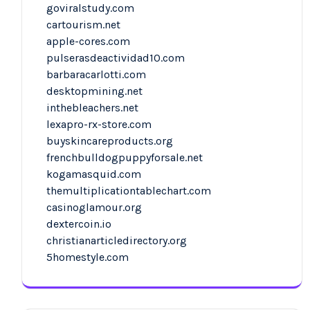
goviralstudy.com
cartourism.net
apple-cores.com
pulserasdeactividad10.com
barbaracarlotti.com
desktopmining.net
inthebleachers.net
lexapro-rx-store.com
buyskincareproducts.org
frenchbulldogpuppyforsale.net
kogamasquid.com
themultiplicationtablechart.com
casinoglamour.org
dextercoin.io
christianarticledirectory.org
5homestyle.com