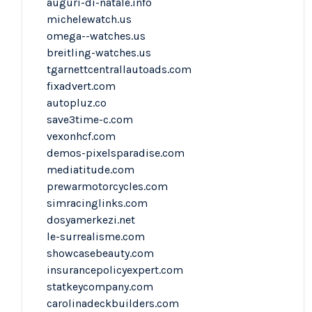
auguri-di-natale.info
michelewatch.us
omega--watches.us
breitling-watches.us
tgarnettcentrallautoads.com
fixadvert.com
autopluz.co
save3time-c.com
vexonhcf.com
demos-pixelsparadise.com
mediatitude.com
prewarmotorcycles.com
simracinglinks.com
dosyamerkezi.net
le-surrealisme.com
showcasebeauty.com
insurancepolicyexpert.com
statkeycompany.com
carolinadeckbuilders.com