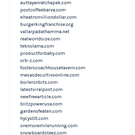
auttayanratchapak.com
postcoffeebarva.com
elteatromilliondollar.com
burgerkingfranchise.org
vallarpadathamma.net
realworldsize.com
teknolama.com
productforbaby.com
orb-z.com
fosterscoachhousetavern.com
mesasdecultivoonline.com
boilersnbits.com
latestviralpost.com
newfreearticle.com
blitzpowerusa.com
gardenofeaten.com
hycys05.com
onemoremilerunning.com
snowboardsteez.com