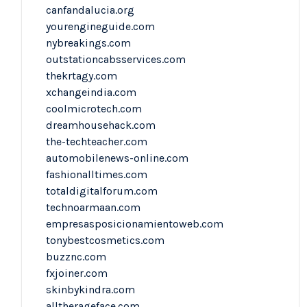
canfandalucia.org
yourengineguide.com
nybreakings.com
outstationcabsservices.com
thekrtagy.com
xchangeindia.com
coolmicrotech.com
dreamhousehack.com
the-techteacher.com
automobilenews-online.com
fashionalltimes.com
totaldigitalforum.com
technoarmaan.com
empresasposicionamientoweb.com
tonybestcosmetics.com
buzznc.com
fxjoiner.com
skinbykindra.com
alltherageface.com