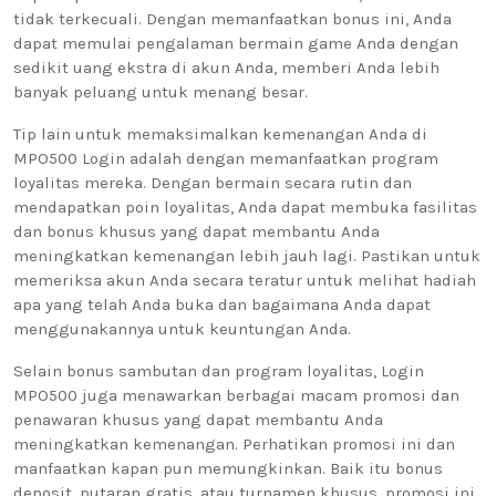
tidak terkecuali. Dengan memanfaatkan bonus ini, Anda
dapat memulai pengalaman bermain game Anda dengan
sedikit uang ekstra di akun Anda, memberi Anda lebih
banyak peluang untuk menang besar.
Tip lain untuk memaksimalkan kemenangan Anda di
MPO500 Login adalah dengan memanfaatkan program
loyalitas mereka. Dengan bermain secara rutin dan
mendapatkan poin loyalitas, Anda dapat membuka fasilitas
dan bonus khusus yang dapat membantu Anda
meningkatkan kemenangan lebih jauh lagi. Pastikan untuk
memeriksa akun Anda secara teratur untuk melihat hadiah
apa yang telah Anda buka dan bagaimana Anda dapat
menggunakannya untuk keuntungan Anda.
Selain bonus sambutan dan program loyalitas, Login
MPO500 juga menawarkan berbagai macam promosi dan
penawaran khusus yang dapat membantu Anda
meningkatkan kemenangan. Perhatikan promosi ini dan
manfaatkan kapan pun memungkinkan. Baik itu bonus
deposit, putaran gratis, atau turnamen khusus, promosi ini