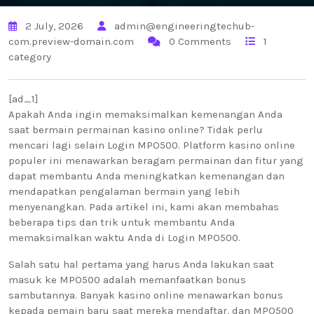
2 July, 2026
admin@engineeringtechub-
com.preview-domain.com
0 Comments
1
category
[ad_1]
Apakah Anda ingin memaksimalkan kemenangan Anda
saat bermain permainan kasino online? Tidak perlu
mencari lagi selain Login MPO500. Platform kasino online
populer ini menawarkan beragam permainan dan fitur yang
dapat membantu Anda meningkatkan kemenangan dan
mendapatkan pengalaman bermain yang lebih
menyenangkan. Pada artikel ini, kami akan membahas
beberapa tips dan trik untuk membantu Anda
memaksimalkan waktu Anda di Login MPO500.
Salah satu hal pertama yang harus Anda lakukan saat
masuk ke MPO500 adalah memanfaatkan bonus
sambutannya. Banyak kasino online menawarkan bonus
kepada pemain baru saat mereka mendaftar, dan MPO500