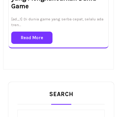
Game
[ad_1] Di dunia game yang serba cepat, selalu ada
tren…
Read More
SEARCH