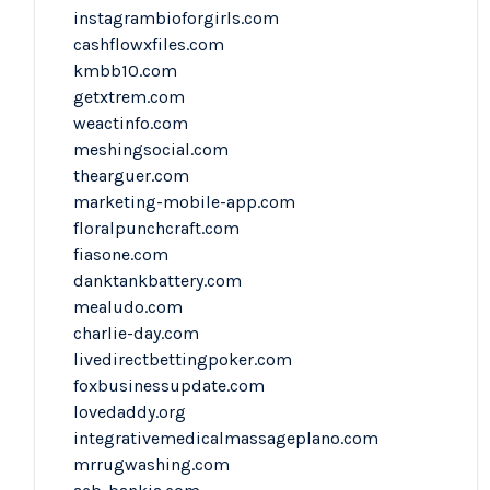
instagrambioforgirls.com
cashflowxfiles.com
kmbb10.com
getxtrem.com
weactinfo.com
meshingsocial.com
thearguer.com
marketing-mobile-app.com
floralpunchcraft.com
fiasone.com
danktankbattery.com
mealudo.com
charlie-day.com
livedirectbettingpoker.com
foxbusinessupdate.com
lovedaddy.org
integrativemedicalmassageplano.com
mrrugwashing.com