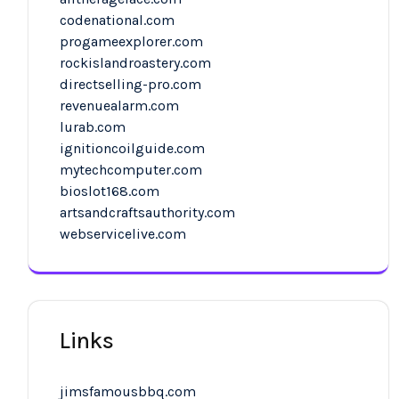
codenational.com
progameexplorer.com
rockislandroastery.com
directselling-pro.com
revenuealarm.com
lurab.com
ignitioncoilguide.com
mytechcomputer.com
bioslot168.com
artsandcraftsauthority.com
webservicelive.com
Links
jimsfamousbbq.com