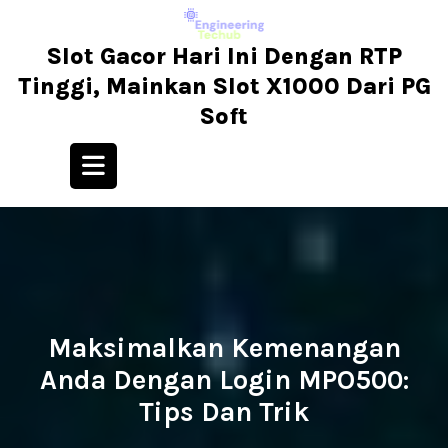
Skip
to
Slot Gacor Hari Ini Dengan RTP
content
Tinggi, Mainkan Slot X1000 Dari PG
Soft
Open
Button
Maksimalkan Kemenangan
Anda Dengan Login MPO500:
Tips Dan Trik