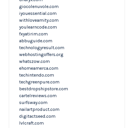
giocolenuvole.com
iyouessential.com
withloveamity.com
youlearncode.com
fxyatirim.com
abbuguide.com
technologyresult.com
webhostingoffers.org
whatszow.com
ehomeamerca.com
techintendo.com
techgreenpure.com
bestdropshipstore.com
cartelreviews.com
surfsway.com
nailartproduct.com
digitactseed.com
lvlcraft.com