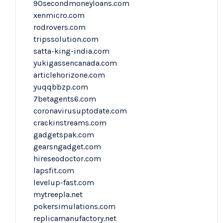
90secondmoneyloans.com
xenmicro.com
rodrovers.com
tripssolution.com
satta-king-india.com
yukigassencanada.com
articlehorizone.com
yuqqbbzp.com
7betagents6.com
coronavirusuptodate.com
crackinstreams.com
gadgetspak.com
gearsngadget.com
hireseodoctor.com
lapsfit.com
levelup-fast.com
mytreepla.net
pokersimulations.com
replicamanufactory.net