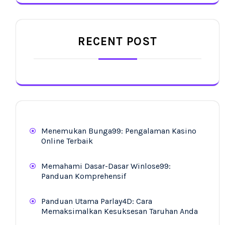
RECENT POST
Menemukan Bunga99: Pengalaman Kasino
Online Terbaik
Memahami Dasar-Dasar Winlose99:
Panduan Komprehensif
Panduan Utama Parlay4D: Cara
Memaksimalkan Kesuksesan Taruhan Anda