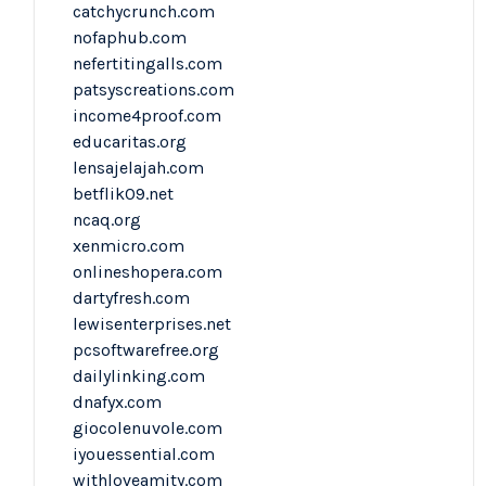
catchycrunch.com
nofaphub.com
nefertitingalls.com
patsyscreations.com
income4proof.com
educaritas.org
lensajelajah.com
betflik09.net
ncaq.org
xenmicro.com
onlineshopera.com
dartyfresh.com
lewisenterprises.net
pcsoftwarefree.org
dailylinking.com
dnafyx.com
giocolenuvole.com
iyouessential.com
withloveamity.com