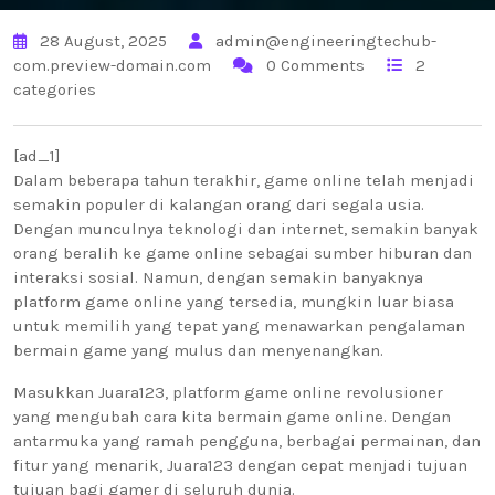
28 August, 2025
admin@engineeringtechub-
com.preview-domain.com
0 Comments
2
categories
[ad_1]
Dalam beberapa tahun terakhir, game online telah menjadi
semakin populer di kalangan orang dari segala usia.
Dengan munculnya teknologi dan internet, semakin banyak
orang beralih ke game online sebagai sumber hiburan dan
interaksi sosial. Namun, dengan semakin banyaknya
platform game online yang tersedia, mungkin luar biasa
untuk memilih yang tepat yang menawarkan pengalaman
bermain game yang mulus dan menyenangkan.
Masukkan Juara123, platform game online revolusioner
yang mengubah cara kita bermain game online. Dengan
antarmuka yang ramah pengguna, berbagai permainan, dan
fitur yang menarik, Juara123 dengan cepat menjadi tujuan
tujuan bagi gamer di seluruh dunia.