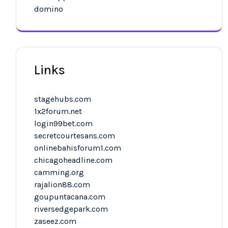
domino
Links
stagehubs.com
1x2forum.net
login99bet.com
secretcourtesans.com
onlinebahisforum1.com
chicagoheadline.com
camming.org
rajalion88.com
goupuntacana.com
riversedgepark.com
zaseez.com