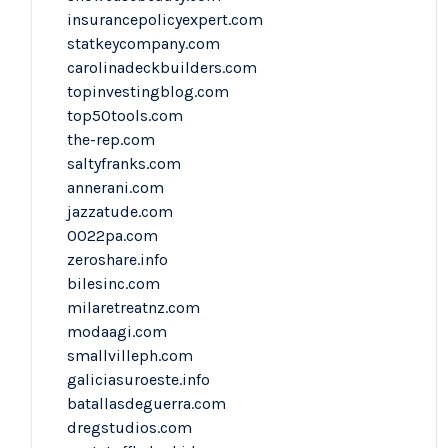
insurancepolicyexpert.com
statkeycompany.com
carolinadeckbuilders.com
topinvestingblog.com
top50tools.com
the-rep.com
saltyfranks.com
annerani.com
jazzatude.com
0022pa.com
zeroshare.info
bilesinc.com
milaretreatnz.com
modaagi.com
smallvilleph.com
galiciasuroeste.info
batallasdeguerra.com
dregstudios.com