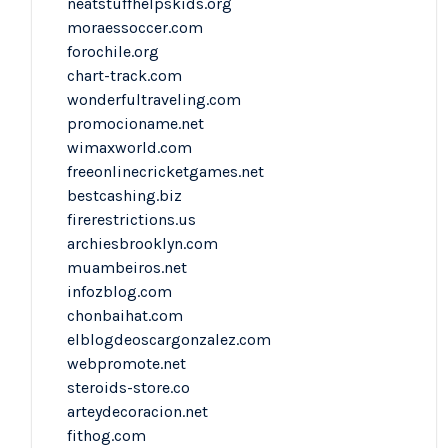
neatstuffhelpskids.org
moraessoccer.com
forochile.org
chart-track.com
wonderfultraveling.com
promocioname.net
wimaxworld.com
freeonlinecricketgames.net
bestcashing.biz
firerestrictions.us
archiesbrooklyn.com
muambeiros.net
infozblog.com
chonbaihat.com
elblogdeoscargonzalez.com
webpromote.net
steroids-store.co
arteydecoracion.net
fithog.com