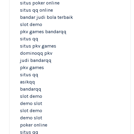
situs poker online
situs qq online
bandar judi bola terbaik
slot demo
pkv games bandarqq
situs qq
situs pkv games
dominoqq pkv
judi bandarqq
pkv games
situs qq
asikqq
bandarqq
slot demo
demo slot
slot demo
demo slot
poker online
situs qq