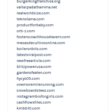
burgerkingfranchise.org
vallarpadathamma.net
realworldsize.com
teknolama.com
productforbaby.com
orb-z.com
fosterscoachhousetavern.com
mesasdecultivoonline.com
boilersnbits.com
latestviralpost.com
newfreearticle.com
blitzpowerusa.com
gardenofeaten.com
hycys05.com
onemoremilerunning.com
snowboardsteez.com
instagrambioforgirls.com
cashflowxfiles.com
kmbb10.com