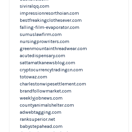
siviralqq.com
impressionresorthoian.com
bestfreakingclothesever.com
falling-film-evaporator.com
sumuslawfirm.com
nursingprowriters.com
greenmountainthreadwear.com
acutedispensary.com
sattamatkanewsblog.com
cryptocurrencytradingcn.com
totowaz.com
charlestonwipesettlement.com
brandfollowmarket.com
weeklyjobnews.com
countyanimalshelter.com
adwebtagging.com
ranksuperior.net
babystepahead.com