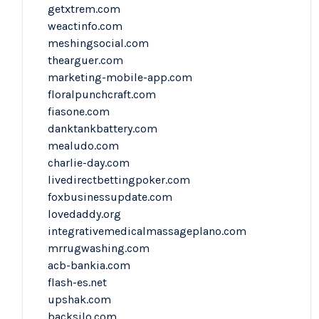
getxtrem.com
weactinfo.com
meshingsocial.com
thearguer.com
marketing-mobile-app.com
floralpunchcraft.com
fiasone.com
danktankbattery.com
mealudo.com
charlie-day.com
livedirectbettingpoker.com
foxbusinessupdate.com
lovedaddy.org
integrativemedicalmassageplano.com
mrrugwashing.com
acb-bankia.com
flash-es.net
upshak.com
backsilo.com