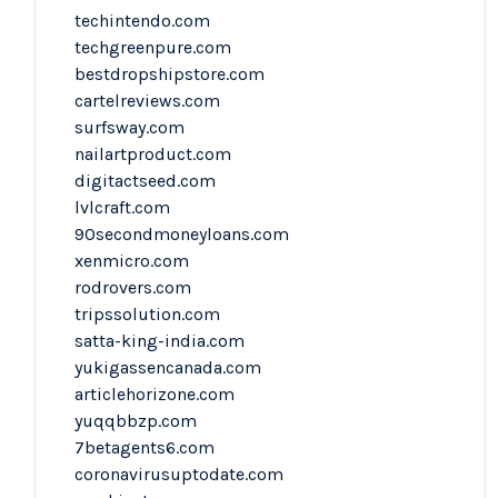
techintendo.com
techgreenpure.com
bestdropshipstore.com
cartelreviews.com
surfsway.com
nailartproduct.com
digitactseed.com
lvlcraft.com
90secondmoneyloans.com
xenmicro.com
rodrovers.com
tripssolution.com
satta-king-india.com
yukigassencanada.com
articlehorizone.com
yuqqbbzp.com
7betagents6.com
coronavirusuptodate.com