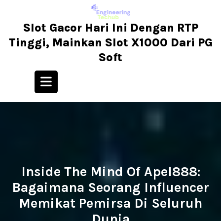
Skip
to
Slot Gacor Hari Ini Dengan RTP
content
Tinggi, Mainkan Slot X1000 Dari PG
Soft
Open
Button
Inside The Mind Of Apel888:
Bagaimana Seorang Influencer
Memikat Pemirsa Di Seluruh
Dunia