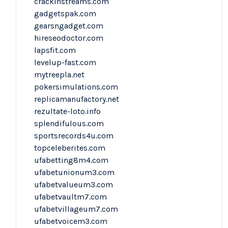
crackinstreams.com
gadgetspak.com
gearsngadget.com
hireseodoctor.com
lapsfit.com
levelup-fast.com
mytreepla.net
pokersimulations.com
replicamanufactory.net
rezultate-loto.info
splendifulous.com
sportsrecords4u.com
topceleberites.com
ufabetting8m4.com
ufabetunionum3.com
ufabetvalueum3.com
ufabetvaultm7.com
ufabetvillageum7.com
ufabetvoicem3.com