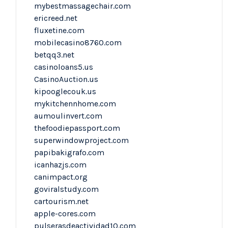
mybestmassagechair.com
ericreed.net
fluxetine.com
mobilecasino8760.com
betqq3.net
casinoloans5.us
CasinoAuction.us
kipooglecouk.us
mykitchennhome.com
aumoulinvert.com
thefoodiepassport.com
superwindowproject.com
papibakigrafo.com
icanhazjs.com
canimpact.org
goviralstudy.com
cartourism.net
apple-cores.com
pulserasdeactividad10.com