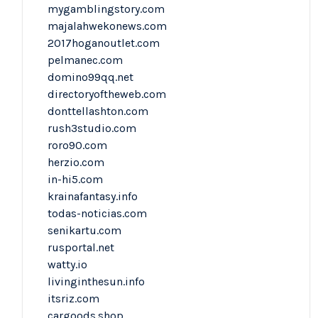
mygamblingstory.com
majalahwekonews.com
2017hoganoutlet.com
pelmanec.com
domino99qq.net
directoryoftheweb.com
donttellashton.com
rush3studio.com
roro90.com
herzio.com
in-hi5.com
krainafantasy.info
todas-noticias.com
senikartu.com
rusportal.net
watty.io
livinginthesun.info
itsriz.com
cargoods.shop