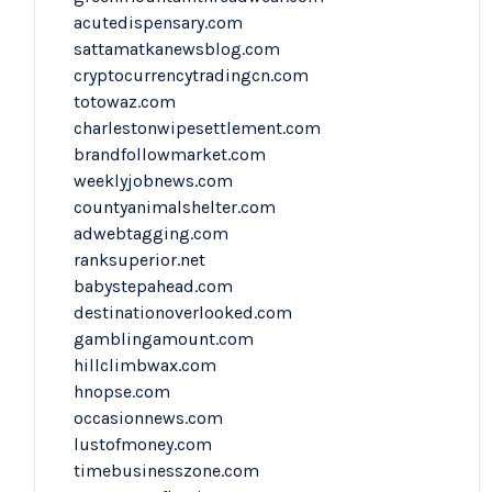
acutedispensary.com
sattamatkanewsblog.com
cryptocurrencytradingcn.com
totowaz.com
charlestonwipesettlement.com
brandfollowmarket.com
weeklyjobnews.com
countyanimalshelter.com
adwebtagging.com
ranksuperior.net
babystepahead.com
destinationoverlooked.com
gamblingamount.com
hillclimbwax.com
hnopse.com
occasionnews.com
lustofmoney.com
timebusinesszone.com