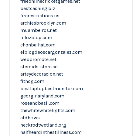
freeonlinecricketgames.net
bestcashing.biz
firerestrictions.us
archiesbrooklyn.com
muambeiros.net
infozblog.com
chonbaihat.com
elblogdeoscargonzalez.com
webpromote.net
steroids-store.co
arteydecoracion.net
fithog.com
bestlaptopbestmonitor.com
georginaryland.com
roseandbasil.com
thewhitewhitelights.com
atdhe.ws
heckrodtwetland.org
halfheardinthestillness.com