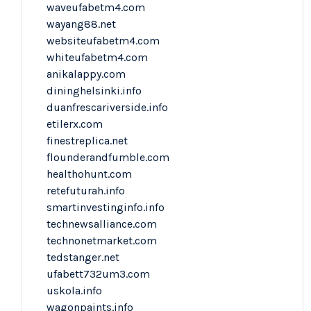
waveufabetm4.com
wayang88.net
websiteufabetm4.com
whiteufabetm4.com
anikalappy.com
dininghelsinki.info
duanfrescariverside.info
etilerx.com
finestreplica.net
flounderandfumble.com
healthohunt.com
retefuturah.info
smartinvestinginfo.info
technewsalliance.com
technonetmarket.com
tedstanger.net
ufabett732um3.com
uskola.info
wagonpaints.info