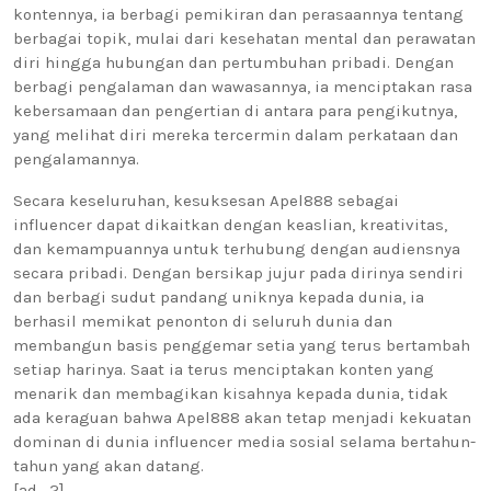
kontennya, ia berbagi pemikiran dan perasaannya tentang
berbagai topik, mulai dari kesehatan mental dan perawatan
diri hingga hubungan dan pertumbuhan pribadi. Dengan
berbagi pengalaman dan wawasannya, ia menciptakan rasa
kebersamaan dan pengertian di antara para pengikutnya,
yang melihat diri mereka tercermin dalam perkataan dan
pengalamannya.
Secara keseluruhan, kesuksesan Apel888 sebagai
influencer dapat dikaitkan dengan keaslian, kreativitas,
dan kemampuannya untuk terhubung dengan audiensnya
secara pribadi. Dengan bersikap jujur ​​pada dirinya sendiri
dan berbagi sudut pandang uniknya kepada dunia, ia
berhasil memikat penonton di seluruh dunia dan
membangun basis penggemar setia yang terus bertambah
setiap harinya. Saat ia terus menciptakan konten yang
menarik dan membagikan kisahnya kepada dunia, tidak
ada keraguan bahwa Apel888 akan tetap menjadi kekuatan
dominan di dunia influencer media sosial selama bertahun-
tahun yang akan datang.
[ad_2]