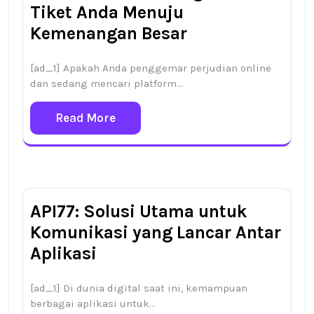
Tiket Anda Menuju
Kemenangan Besar
[ad_1] Apakah Anda penggemar perjudian online
dan sedang mencari platform…
Read More
API77: Solusi Utama untuk
Komunikasi yang Lancar Antar
Aplikasi
[ad_1] Di dunia digital saat ini, kemampuan
berbagai aplikasi untuk…