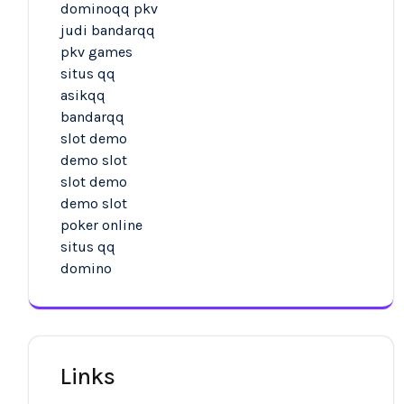
dominoqq pkv
judi bandarqq
pkv games
situs qq
asikqq
bandarqq
slot demo
demo slot
slot demo
demo slot
poker online
situs qq
domino
Links