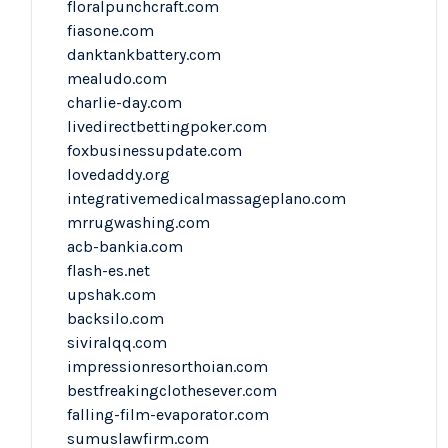
floralpunchcraft.com
fiasone.com
danktankbattery.com
mealudo.com
charlie-day.com
livedirectbettingpoker.com
foxbusinessupdate.com
lovedaddy.org
integrativemedicalmassageplano.com
mrrugwashing.com
acb-bankia.com
flash-es.net
upshak.com
backsilo.com
siviralqq.com
impressionresorthoian.com
bestfreakingclothesever.com
falling-film-evaporator.com
sumuslawfirm.com