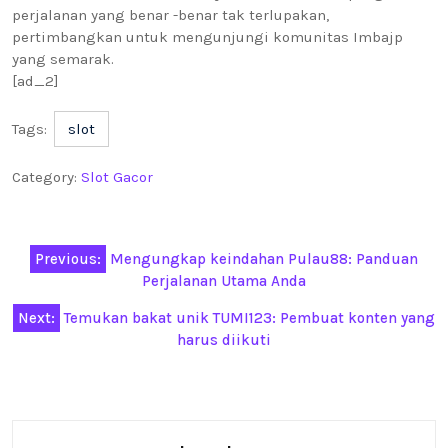
perjalanan yang benar -benar tak terlupakan,
pertimbangkan untuk mengunjungi komunitas Imbajp
yang semarak.
[ad_2]
Tags:
slot
Category:
Slot Gacor
Post
Previous:
Mengungkap keindahan Pulau88: Panduan
navigation
Perjalanan Utama Anda
Next:
Temukan bakat unik TUMI123: Pembuat konten yang
harus diikuti