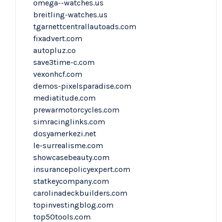
omega--watches.us
breitling-watches.us
tgarnettcentrallautoads.com
fixadvert.com
autopluz.co
save3time-c.com
vexonhcf.com
demos-pixelsparadise.com
mediatitude.com
prewarmotorcycles.com
simracinglinks.com
dosyamerkezi.net
le-surrealisme.com
showcasebeauty.com
insurancepolicyexpert.com
statkeycompany.com
carolinadeckbuilders.com
topinvestingblog.com
top50tools.com