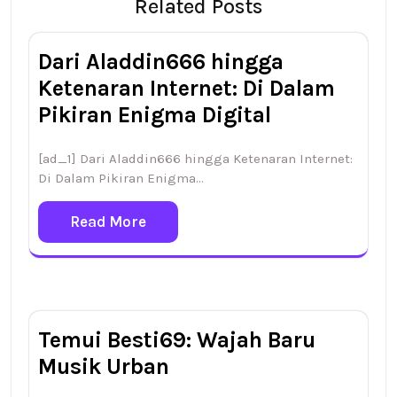
Related Posts
Dari Aladdin666 hingga
Ketenaran Internet: Di Dalam
Pikiran Enigma Digital
[ad_1] Dari Aladdin666 hingga Ketenaran Internet:
Di Dalam Pikiran Enigma…
Read More
Temui Besti69: Wajah Baru
Musik Urban