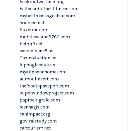
heckrodtwetland.org
halfheardinthestillness.com
mybestmassagechair.com
ericreed.net
fluxetine.com
mobilecasino8760.com
betqq3.net
casinoloans5.us
CasinoAuction.us
kipooglecouk.us
mykitchennhome.com
aumoulinvert.com
thefoodiepassport.com
superwindowproject.com
papibakigrafo.com
icanhazjs.com
canimpact.org
goviralstudy.com
cartourism.net