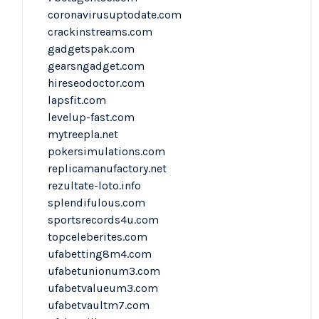
coronavirusuptodate.com
crackinstreams.com
gadgetspak.com
gearsngadget.com
hireseodoctor.com
lapsfit.com
levelup-fast.com
mytreepla.net
pokersimulations.com
replicamanufactory.net
rezultate-loto.info
splendifulous.com
sportsrecords4u.com
topceleberites.com
ufabetting8m4.com
ufabetunionum3.com
ufabetvalueum3.com
ufabetvaultm7.com