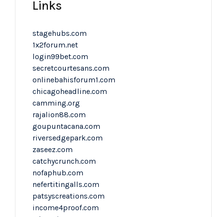
Links
stagehubs.com
1x2forum.net
login99bet.com
secretcourtesans.com
onlinebahisforum1.com
chicagoheadline.com
camming.org
rajalion88.com
goupuntacana.com
riversedgepark.com
zaseez.com
catchycrunch.com
nofaphub.com
nefertitingalls.com
patsyscreations.com
income4proof.com