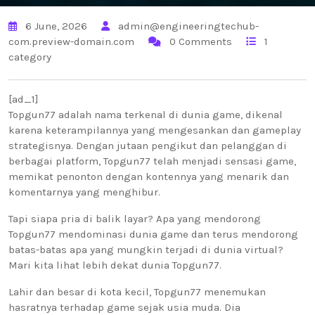
6 June, 2026
admin@engineeringtechub-
com.preview-domain.com
0 Comments
1
category
[ad_1]
Topgun77 adalah nama terkenal di dunia game, dikenal
karena keterampilannya yang mengesankan dan gameplay
strategisnya. Dengan jutaan pengikut dan pelanggan di
berbagai platform, Topgun77 telah menjadi sensasi game,
memikat penonton dengan kontennya yang menarik dan
komentarnya yang menghibur.
Tapi siapa pria di balik layar? Apa yang mendorong
Topgun77 mendominasi dunia game dan terus mendorong
batas-batas apa yang mungkin terjadi di dunia virtual?
Mari kita lihat lebih dekat dunia Topgun77.
Lahir dan besar di kota kecil, Topgun77 menemukan
hasratnya terhadap game sejak usia muda. Dia