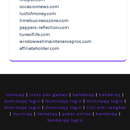
occasionnews.com
lustofmoney.com
timebusinesszone.com
peppers-reflection.com
tuneoflife.com
windowwellmaintenancepros.com
affiliateholder.com
menuqq
|
situs pkv games
|
bandarqq
|
bandarqq
|
dominoqq login
|
dominoqq login
|
dominoqq login
|
dominoqq login
|
dominoqq login
|
slot anti rungkat
|
murniqq
|
hematqq
|
poker online
|
bandarqq
|
bandarqq login