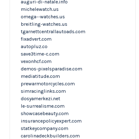
auguri-di-natale.info
michelewatch.us
omega--watches.us
breitling-watches.us
tgarnettcentrallautoads.com
fixadvert.com
autopluz.co
save3time-c.com
vexonhcf.com
demos-pixelsparadise.com
mediatitude.com
prewarmotorcycles.com
simracinglinks.com
dosyamerkezi.net
le-surrealisme.com
showcasebeauty.com
insurancepolicyexpert.com
statkeycompany.com
carolinadeckbuilders.com