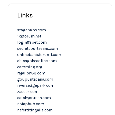
Links
stagehubs.com
1x2forum.net
login99bet.com
secretcourtesans.com
onlinebahisforum1.com
chicagoheadline.com
camming.org
rajalion88.com
goupuntacana.com
riversedgepark.com
zaseez.com
catchycrunch.com
nofaphub.com
nefertitingalls.com