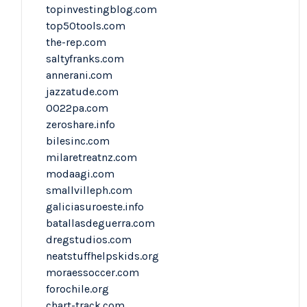
topinvestingblog.com
top50tools.com
the-rep.com
saltyfranks.com
annerani.com
jazzatude.com
0022pa.com
zeroshare.info
bilesinc.com
milaretreatnz.com
modaagi.com
smallvilleph.com
galiciasuroeste.info
batallasdeguerra.com
dregstudios.com
neatstuffhelpskids.org
moraessoccer.com
forochile.org
chart-track.com