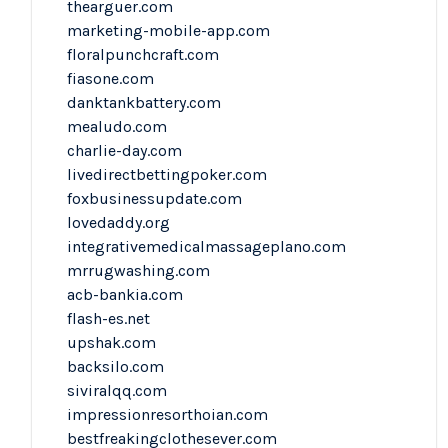
thearguer.com
marketing-mobile-app.com
floralpunchcraft.com
fiasone.com
danktankbattery.com
mealudo.com
charlie-day.com
livedirectbettingpoker.com
foxbusinessupdate.com
lovedaddy.org
integrativemedicalmassageplano.com
mrrugwashing.com
acb-bankia.com
flash-es.net
upshak.com
backsilo.com
siviralqq.com
impressionresorthoian.com
bestfreakingclothesever.com