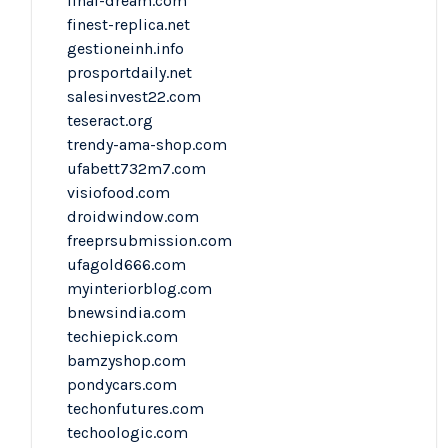
final-dream.com
finest-replica.net
gestioneinh.info
prosportdaily.net
salesinvest22.com
teseract.org
trendy-ama-shop.com
ufabett732m7.com
visiofood.com
droidwindow.com
freeprsubmission.com
ufagold666.com
myinteriorblog.com
bnewsindia.com
techiepick.com
bamzyshop.com
pondycars.com
techonfutures.com
techoologic.com