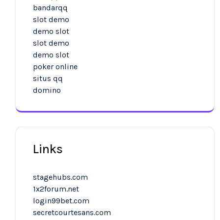
bandarqq
slot demo
demo slot
slot demo
demo slot
poker online
situs qq
domino
Links
stagehubs.com
1x2forum.net
login99bet.com
secretcourtesans.com