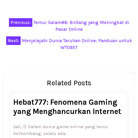
Post
Previous:
Temui Salam88: Bintang yang Meningkat di
navigation
Pasar Online
Next:
Menjelajahi Dunia Taruhan Online: Panduan untuk
WTOBET
Related Posts
Hebat777: Fenomena Gaming
yang Menghancurkan Internet
[ad_1] Dalam dunia game online yang terus
berkembang, selalu ada…