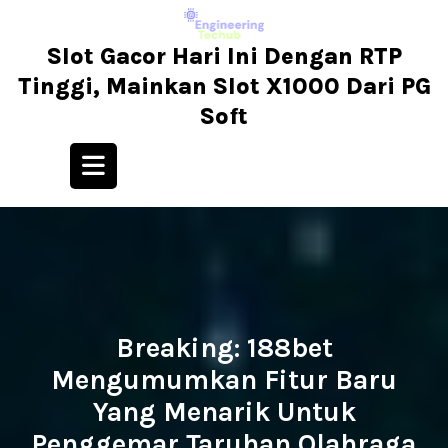
Skip
to
Slot Gacor Hari Ini Dengan RTP
content
Tinggi, Mainkan Slot X1000 Dari PG
Soft
Open
Button
Breaking: 188bet
Mengumumkan Fitur Baru
Yang Menarik Untuk
Penggemar Taruhan Olahraga