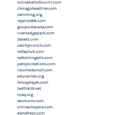
onlinebahisforum1.com
chicagoheadline.com
camming.org
rajalion88.com
goupuntacana.com
riversedgepark.com
zaseez.com
catchycrunch.com
nofaphub.com
nefertitingalls.com
patsyscreations.com
income4proof.com
educaritas.org
lensajelajah.com
betflik09.net
ncaq.org
xenmicro.com
onlineshopera.com
dartyfresh.com