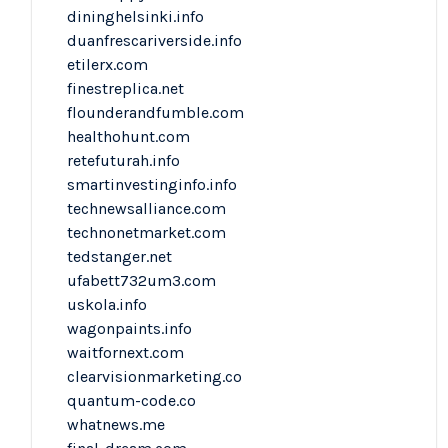
dininghelsinki.info
duanfrescariverside.info
etilerx.com
finestreplica.net
flounderandfumble.com
healthohunt.com
retefuturah.info
smartinvestinginfo.info
technewsalliance.com
technonetmarket.com
tedstanger.net
ufabett732um3.com
uskola.info
wagonpaints.info
waitfornext.com
clearvisionmarketing.co
quantum-code.co
whatnews.me