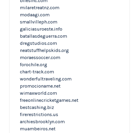
bilesinc.com
milaretreatnz.com
modaagi.com
smallvilleph.com
galiciasuroeste.info
batallasdeguerra.com
dregstudios.com
neatstuffhelpskids.org
moraessoccer.com
forochile.org
chart-track.com
wonderfultraveling.com
promocioname.net
wimaxworld.com
freeonlinecricketgames.net
bestcashing.biz
firerestrictions.us
archiesbrooklyn.com
muambeiros.net