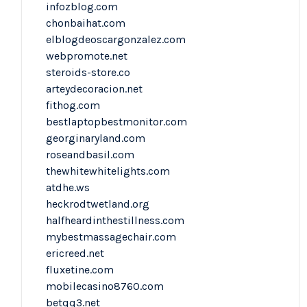
infozblog.com
chonbaihat.com
elblogdeoscargonzalez.com
webpromote.net
steroids-store.co
arteydecoracion.net
fithog.com
bestlaptopbestmonitor.com
georginaryland.com
roseandbasil.com
thewhitewhitelights.com
atdhe.ws
heckrodtwetland.org
halfheardinthestillness.com
mybestmassagechair.com
ericreed.net
fluxetine.com
mobilecasino8760.com
betqq3.net