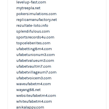
levelup-fast.com
mytreepla.net
pokersimulations.com
replicamanufactory.net
rezultate-loto.info
splendifulous.com
sportsrecords4u.com
topceleberites.com
ufabetting8m4.com
ufabetunionum3.com
ufabetvalueum3.com
ufabetvaultm7.com
ufabetvillageum7.com
ufabetvoicem3.com
waveufabetm4.com
wayang88.net
websiteufabetm4.com
whiteufabetm4.com
anikalappy.com