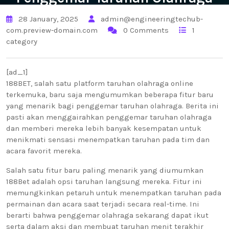
28 January, 2025
admin@engineeringtechub-
com.preview-domain.com
0 Comments
1
category
[ad_1]
188BET, salah satu platform taruhan olahraga online
terkemuka, baru saja mengumumkan beberapa fitur baru
yang menarik bagi penggemar taruhan olahraga. Berita ini
pasti akan menggairahkan penggemar taruhan olahraga
dan memberi mereka lebih banyak kesempatan untuk
menikmati sensasi menempatkan taruhan pada tim dan
acara favorit mereka.
Salah satu fitur baru paling menarik yang diumumkan
188Bet adalah opsi taruhan langsung mereka. Fitur ini
memungkinkan petaruh untuk menempatkan taruhan pada
permainan dan acara saat terjadi secara real-time. Ini
berarti bahwa penggemar olahraga sekarang dapat ikut
serta dalam aksi dan membuat taruhan menit terakhir