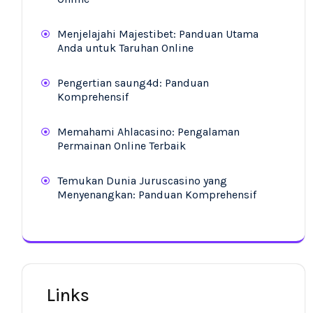
Menjelajahi Majestibet: Panduan Utama
Anda untuk Taruhan Online
Pengertian saung4d: Panduan
Komprehensif
Memahami Ahlacasino: Pengalaman
Permainan Online Terbaik
Temukan Dunia Juruscasino yang
Menyenangkan: Panduan Komprehensif
Links