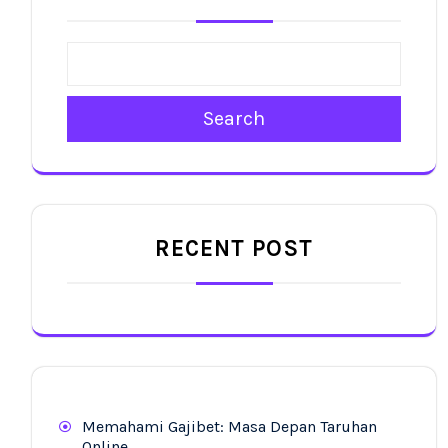
Search
RECENT POST
Memahami Gajibet: Masa Depan Taruhan
Online