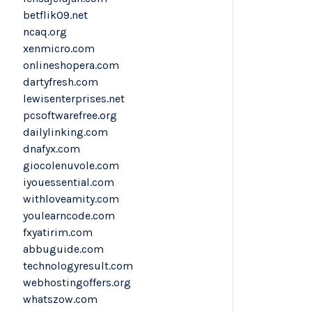
betflik09.net
ncaq.org
xenmicro.com
onlineshopera.com
dartyfresh.com
lewisenterprises.net
pcsoftwarefree.org
dailylinking.com
dnafyx.com
giocolenuvole.com
iyouessential.com
withloveamity.com
youlearncode.com
fxyatirim.com
abbuguide.com
technologyresult.com
webhostingoffers.org
whatszow.com