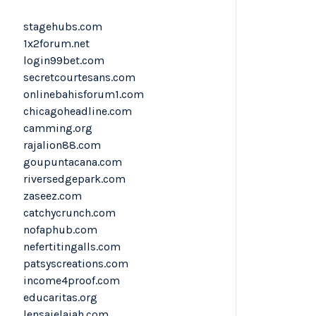
stagehubs.com
1x2forum.net
login99bet.com
secretcourtesans.com
onlinebahisforum1.com
chicagoheadline.com
camming.org
rajalion88.com
goupuntacana.com
riversedgepark.com
zaseez.com
catchycrunch.com
nofaphub.com
nefertitingalls.com
patsyscreations.com
income4proof.com
educaritas.org
lensajelajah.com