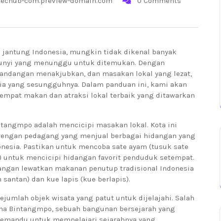
echub-com.preview-domain.com
0 Comments
i jantung Indonesia, mungkin tidak dikenal banyak
bunyi yang menunggu untuk ditemukan. Dengan
mandangan menakjubkan, dan masakan lokal yang lezat,
 yang sesungguhnya. Dalam panduan ini, kami akan
mpat makan dan atraksi lokal terbaik yang ditawarkan
tangmpo adalah mencicipi masakan lokal. Kota ini
, dengan pedagang yang menjual berbagai hidangan yang
nesia. Pastikan untuk mencoba sate ayam (tusuk sate
 untuk mencicipi hidangan favorit penduduk setempat.
ngan lewatkan makanan penutup tradisional Indonesia
 santan) dan kue lapis (kue berlapis).
ejumlah objek wisata yang patut untuk dijelajahi. Salah
ana Bintangmpo, sebuah bangunan bersejarah yang
erpemandu untuk mempelajari sejarahnya yang