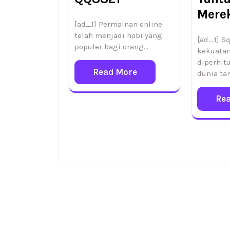
Mere
[ad_1] Permainan online
telah menjadi hobi yang
[ad_1] S
populer bagi orang…
kekuatan
diperhit
Read More
dunia ta
Re