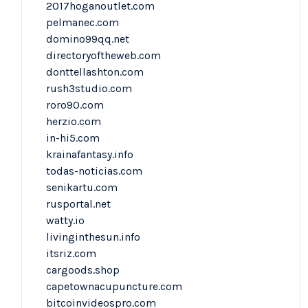
2017hoganoutlet.com
pelmanec.com
domino99qq.net
directoryoftheweb.com
donttellashton.com
rush3studio.com
roro90.com
herzio.com
in-hi5.com
krainafantasy.info
todas-noticias.com
senikartu.com
rusportal.net
watty.io
livinginthesun.info
itsriz.com
cargoods.shop
capetownacupuncture.com
bitcoinvideospro.com