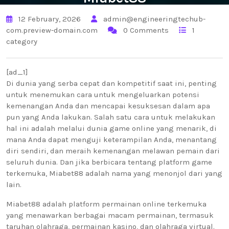
12 February, 2026
admin@engineeringtechub-
com.preview-domain.com
0 Comments
1
category
[ad_1]
Di dunia yang serba cepat dan kompetitif saat ini, penting
untuk menemukan cara untuk mengeluarkan potensi
kemenangan Anda dan mencapai kesuksesan dalam apa
pun yang Anda lakukan. Salah satu cara untuk melakukan
hal ini adalah melalui dunia game online yang menarik, di
mana Anda dapat menguji keterampilan Anda, menantang
diri sendiri, dan meraih kemenangan melawan pemain dari
seluruh dunia. Dan jika berbicara tentang platform game
terkemuka, Miabet88 adalah nama yang menonjol dari yang
lain.
Miabet88 adalah platform permainan online terkemuka
yang menawarkan berbagai macam permainan, termasuk
taruhan olahraga, permainan kasino, dan olahraga virtual.