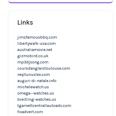
Links
jimsfamousbbq.com
libertywalk-usa.com
australiamovie.net
gizmobird.co.uk
mp3djsong.com
coursdanglaistoulouse.com
neptunuslex.com
auguri-di-natale.info
michelewatch.us
omega--watches.us
breitling-watches.us
tgarnettcentrallautoads.com
fixadvert.com