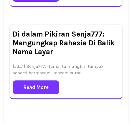
Di dalam Pikiran Senja777:
Mengungkap Rahasia Di Balik
Nama Layar
[ad_1] Senja777. Nama itu mungkin tampak
seperti bermacam -macam surat…
Read More