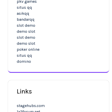
pkv games
situs qq
asikqq
bandarqq
slot demo
demo slot
slot demo
demo slot
poker online
situs qq
domino
Links
stagehubs.com
1x2forum.net