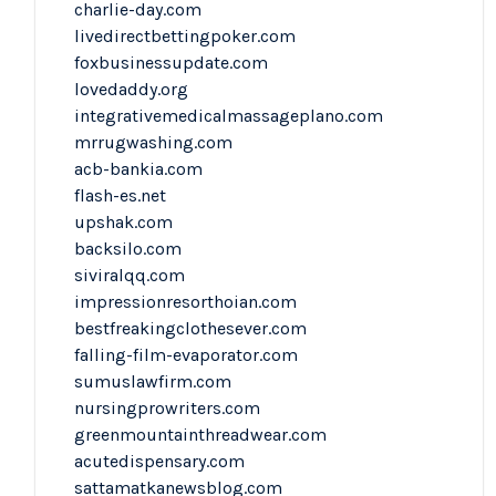
charlie-day.com
livedirectbettingpoker.com
foxbusinessupdate.com
lovedaddy.org
integrativemedicalmassageplano.com
mrrugwashing.com
acb-bankia.com
flash-es.net
upshak.com
backsilo.com
siviralqq.com
impressionresorthoian.com
bestfreakingclothesever.com
falling-film-evaporator.com
sumuslawfirm.com
nursingprowriters.com
greenmountainthreadwear.com
acutedispensary.com
sattamatkanewsblog.com