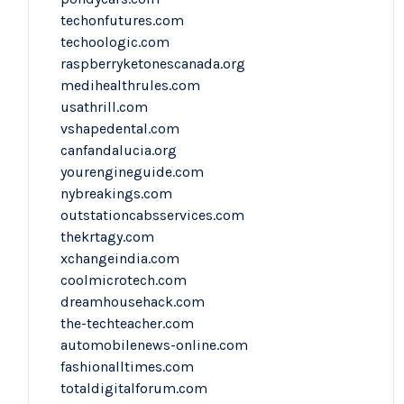
techonfutures.com
techoologic.com
raspberryketonescanada.org
medihealthrules.com
usathrill.com
vshapedental.com
canfandalucia.org
yourengineguide.com
nybreakings.com
outstationcabsservices.com
thekrtagy.com
xchangeindia.com
coolmicrotech.com
dreamhousehack.com
the-techteacher.com
automobilenews-online.com
fashionalltimes.com
totaldigitalforum.com