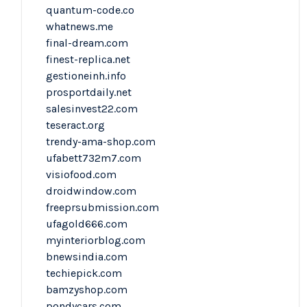
quantum-code.co
whatnews.me
final-dream.com
finest-replica.net
gestioneinh.info
prosportdaily.net
salesinvest22.com
teseract.org
trendy-ama-shop.com
ufabett732m7.com
visiofood.com
droidwindow.com
freeprsubmission.com
ufagold666.com
myinteriorblog.com
bnewsindia.com
techiepick.com
bamzyshop.com
pondycars.com