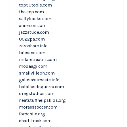
top50tools.com
the-rep.com
saltyfranks.com
annerani.com
jazzatude.com
0022pa.com
zeroshare.info
bilesinc.com
milaretreatnz.com
modaagi.com
smallvilleph.com
galiciasuroeste.info
batallasdeguerra.com
dregstudios.com
neatstuffhelpskids.org
moraessoccer.com
forochile.org
chart-track.com