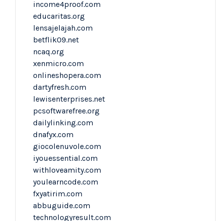
income4proof.com
educaritas.org
lensajelajah.com
betflik09.net
ncaq.org
xenmicro.com
onlineshopera.com
dartyfresh.com
lewisenterprises.net
pcsoftwarefree.org
dailylinking.com
dnafyx.com
giocolenuvole.com
iyouessential.com
withloveamity.com
youlearncode.com
fxyatirim.com
abbuguide.com
technologyresult.com