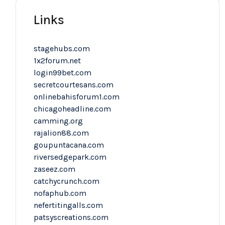
Links
stagehubs.com
1x2forum.net
login99bet.com
secretcourtesans.com
onlinebahisforum1.com
chicagoheadline.com
camming.org
rajalion88.com
goupuntacana.com
riversedgepark.com
zaseez.com
catchycrunch.com
nofaphub.com
nefertitingalls.com
patsyscreations.com