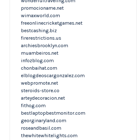
wonderfultraveling.com
promocioname.net
wimaxworld.com
freeonlinecricketgames.net
bestcashing.biz
firerestrictions.us
archiesbrooklyn.com
muambeiros.net
infozblog.com
chonbaihat.com
elblogdeoscargonzalez.com
webpromote.net
steroids-store.co
arteydecoracion.net
fithog.com
bestlaptopbestmonitor.com
georginaryland.com
roseandbasil.com
thewhitewhitelights.com