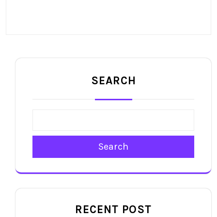
SEARCH
Search
RECENT POST