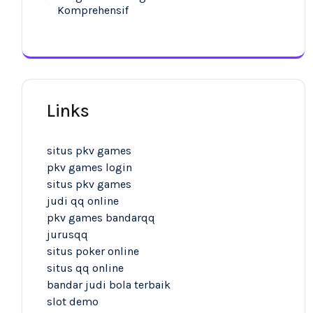
Komprehensif
Links
situs pkv games
pkv games login
situs pkv games
judi qq online
pkv games bandarqq
jurusqq
situs poker online
situs qq online
bandar judi bola terbaik
slot demo