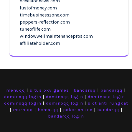
occasionnews.com
lustofmoney.com
timebusinesszone.com
peppers-reflection.com
tuneoflife.com
windowwellmaintenancepros.com
affiliateholder.com
menuqq
|
situs pkv games
|
bandarqq
|
bandarqq
|
dominoqq login
|
dominoqq login
|
dominoqq login
|
dominoqq login
|
dominoqq login
|
slot anti rungkat
|
murniqq
|
hematqq
|
poker online
|
bandarqq
|
bandarqq login