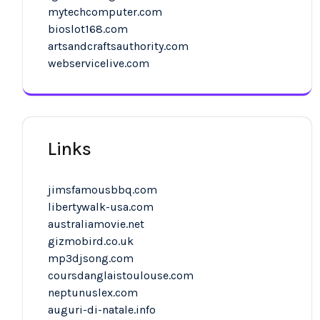
mytechcomputer.com
bioslot168.com
artsandcraftsauthority.com
webservicelive.com
Links
jimsfamousbbq.com
libertywalk-usa.com
australiamovie.net
gizmobird.co.uk
mp3djsong.com
coursdanglaistoulouse.com
neptunuslex.com
auguri-di-natale.info