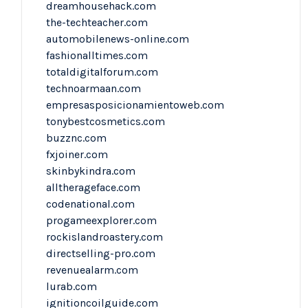
dreamhousehack.com
the-techteacher.com
automobilenews-online.com
fashionalltimes.com
totaldigitalforum.com
technoarmaan.com
empresasposicionamientoweb.com
tonybestcosmetics.com
buzznc.com
fxjoiner.com
skinbykindra.com
alltherageface.com
codenational.com
progameexplorer.com
rockislandroastery.com
directselling-pro.com
revenuealarm.com
lurab.com
ignitioncoilguide.com