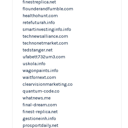
finestreplica.net
flounderandfumble.com
healthohunt.com
retefuturah.info
smartinvestinginfo.info
technewsalliance.com
technonetmarket.com
tedstanger.net
ufabett732um3.com
uskola.info
wagonpaints.info
waitfornext.com
clearvisionmarketing.co
quantum-code.co
whatnews.me
final-dream.com
finest-replica.net
gestioneinh.info
prosportdaily.net