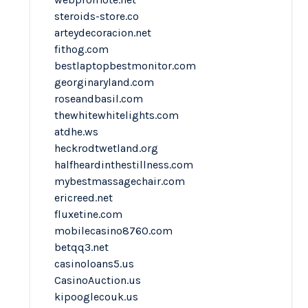
steroids-store.co
arteydecoracion.net
fithog.com
bestlaptopbestmonitor.com
georginaryland.com
roseandbasil.com
thewhitewhitelights.com
atdhe.ws
heckrodtwetland.org
halfheardinthestillness.com
mybestmassagechair.com
ericreed.net
fluxetine.com
mobilecasino8760.com
betqq3.net
casinoloans5.us
CasinoAuction.us
kipooglecouk.us