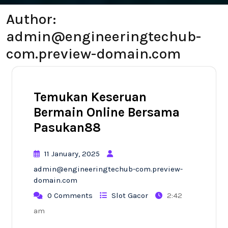
Author:
admin@engineeringtechub-
com.preview-domain.com
Temukan Keseruan
Bermain Online Bersama
Pasukan88
11 January, 2025
admin@engineeringtechub-com.preview-
domain.com
0 Comments
Slot Gacor
2:42
am