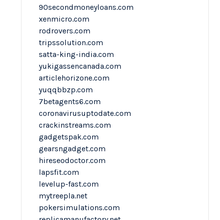
90secondmoneyloans.com
xenmicro.com
rodrovers.com
tripssolution.com
satta-king-india.com
yukigassencanada.com
articlehorizone.com
yuqqbbzp.com
7betagents6.com
coronavirusuptodate.com
crackinstreams.com
gadgetspak.com
gearsngadget.com
hireseodoctor.com
lapsfit.com
levelup-fast.com
mytreepla.net
pokersimulations.com
replicamanufactory.net