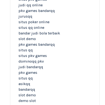
judi qq online
pkv games bandarqq
jurusqq
situs poker online
situs qq online
bandar judi bola terbaik
slot demo
pkv games bandarqq
situs qq
situs pkv games
dominoqq pkv
judi bandarqq
pkv games
situs qq
asikqq
bandarqq
slot demo
demo slot