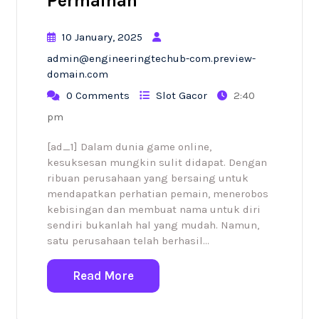
Permainan
10 January, 2025
admin@engineeringtechub-com.preview-
domain.com
0 Comments
Slot Gacor
2:40
pm
[ad_1] Dalam dunia game online,
kesuksesan mungkin sulit didapat. Dengan
ribuan perusahaan yang bersaing untuk
mendapatkan perhatian pemain, menerobos
kebisingan dan membuat nama untuk diri
sendiri bukanlah hal yang mudah. Namun,
satu perusahaan telah berhasil…
Read More