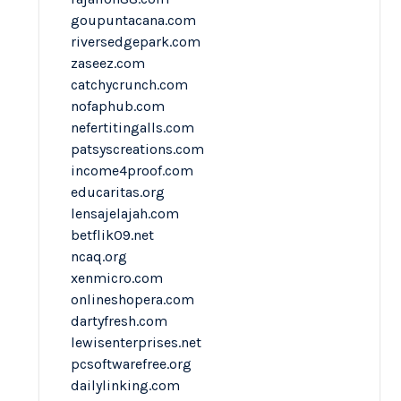
goupuntacana.com
riversedgepark.com
zaseez.com
catchycrunch.com
nofaphub.com
nefertitingalls.com
patsyscreations.com
income4proof.com
educaritas.org
lensajelajah.com
betflik09.net
ncaq.org
xenmicro.com
onlineshopera.com
dartyfresh.com
lewisenterprises.net
pcsoftwarefree.org
dailylinking.com