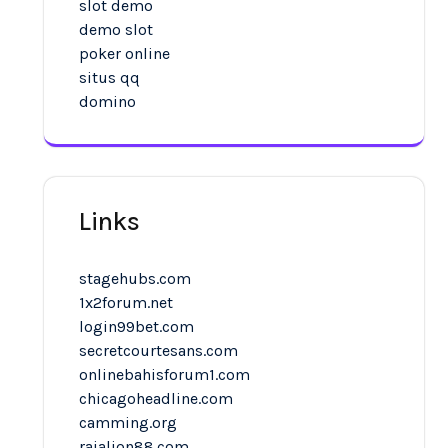
slot demo
demo slot
poker online
situs qq
domino
Links
stagehubs.com
1x2forum.net
login99bet.com
secretcourtesans.com
onlinebahisforum1.com
chicagoheadline.com
camming.org
rajalion88.com