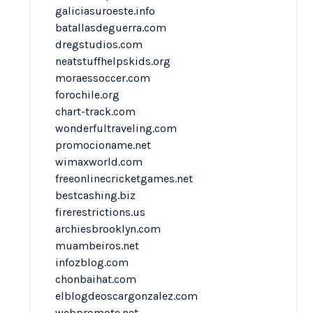
galiciasuroeste.info
batallasdeguerra.com
dregstudios.com
neatstuffhelpskids.org
moraessoccer.com
forochile.org
chart-track.com
wonderfultraveling.com
promocioname.net
wimaxworld.com
freeonlinecricketgames.net
bestcashing.biz
firerestrictions.us
archiesbrooklyn.com
muambeiros.net
infozblog.com
chonbaihat.com
elblogdeoscargonzalez.com
webpromote.net