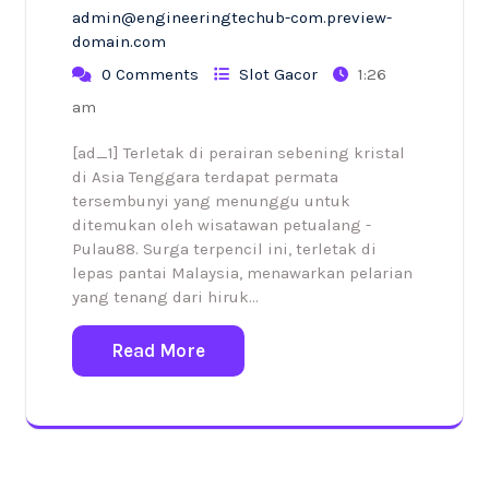
admin@engineeringtechub-com.preview-
domain.com
0 Comments
Slot Gacor
1:26
am
[ad_1] Terletak di perairan sebening kristal
di Asia Tenggara terdapat permata
tersembunyi yang menunggu untuk
ditemukan oleh wisatawan petualang -
Pulau88. Surga terpencil ini, terletak di
lepas pantai Malaysia, menawarkan pelarian
yang tenang dari hiruk…
Read More