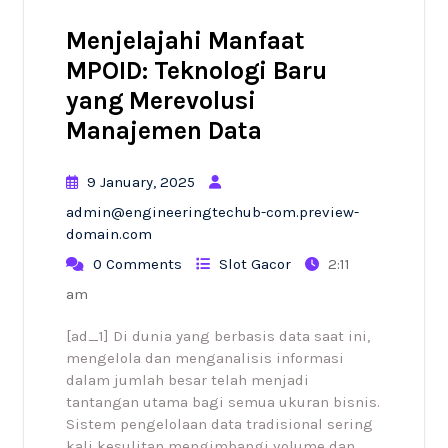
Menjelajahi Manfaat
MPOID: Teknologi Baru
yang Merevolusi
Manajemen Data
9 January, 2025
admin@engineeringtechub-com.preview-
domain.com
0 Comments
Slot Gacor
2:11
am
[ad_1] Di dunia yang berbasis data saat ini,
mengelola dan menganalisis informasi
dalam jumlah besar telah menjadi
tantangan utama bagi semua ukuran bisnis.
Sistem pengelolaan data tradisional sering
kali kesulitan mengimbangi volume dan