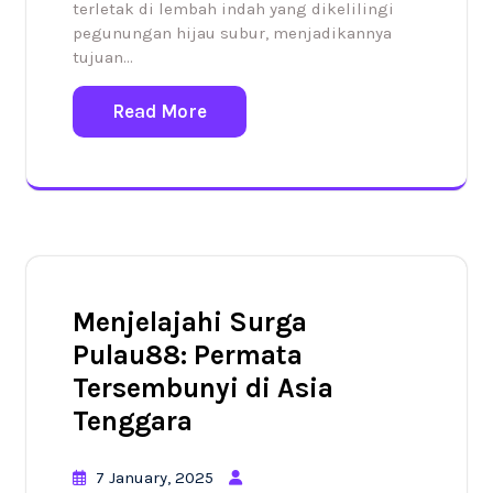
terletak di lembah indah yang dikelilingi
pegunungan hijau subur, menjadikannya
tujuan…
Read More
Menjelajahi Surga
Pulau88: Permata
Tersembunyi di Asia
Tenggara
7 January, 2025