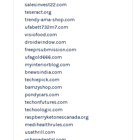
salesinvest22.com
teseract.org
trendy-ama-shop.com
ufabett732m7.com
visiofood.com
droidwindow.com
freeprsubmission.com
ufagold666.com
myinteriorblog.com
bnewsindia.com
techiepick.com
bamzyshop.com
pondycars.com
techonfutures.com
techoologic.com
raspberryketonescanada.org
medihealthrules.com
usathrill.com
vshapedental.com