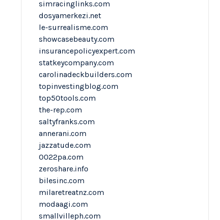
simracinglinks.com
dosyamerkezi.net
le-surrealisme.com
showcasebeauty.com
insurancepolicyexpert.com
statkeycompany.com
carolinadeckbuilders.com
topinvestingblog.com
top50tools.com
the-rep.com
saltyfranks.com
annerani.com
jazzatude.com
0022pa.com
zeroshare.info
bilesinc.com
milaretreatnz.com
modaagi.com
smallvilleph.com